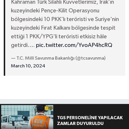
Kahraman Türk Silahlı Kuvvetlerimiz, Irak’ın
kuzeyindeki Pençe-Kilit Operasyonu
bölgesindeki 10 PKK’lı teröristi ve Suriye'nin
kuzeyindeki Fırat Kalkanı bölgesinde tespit
ettiği 1 PKK/YPG'li teröristi etkisiz hâle
getirdi.…
pic.twitter.com/YvoAP4hcRQ
— T.C. Millî Savunma Bakanlığı (@tcsavunma)
March 10, 2024
TGS PERSONELİNE YAPILACAK
ZAMLAR DUYURULDU