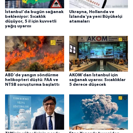
İstanbul'da bugün sağanak
Ukrayna, Hollanda ve
bekleniyor: Sıcaklık
İzlanda'ya yeni Büyükelçi
düşüyor, 5 il için kuvvetli
atamaları
yağış uyarısı
ABD'de yangın söndürme
AKOM'dan İstanbul için
helikopteri düştü: FAA ve
sağanak uyarısı: Sıcaklıklar
NTSB soruşturma başlattı
5 derece düşecek