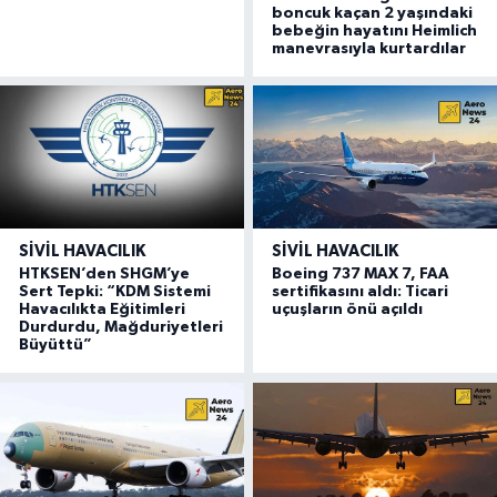
boncuk kaçan 2 yaşındaki
bebeğin hayatını Heimlich
manevrasıyla kurtardılar
SIVIL HAVACILIK
SIVIL HAVACILIK
HTKSEN’den SHGM’ye
Boeing 737 MAX 7, FAA
Sert Tepki: “KDM Sistemi
sertifikasını aldı: Ticari
Havacılıkta Eğitimleri
uçuşların önü açıldı
Durdurdu, Mağduriyetleri
Büyüttü”