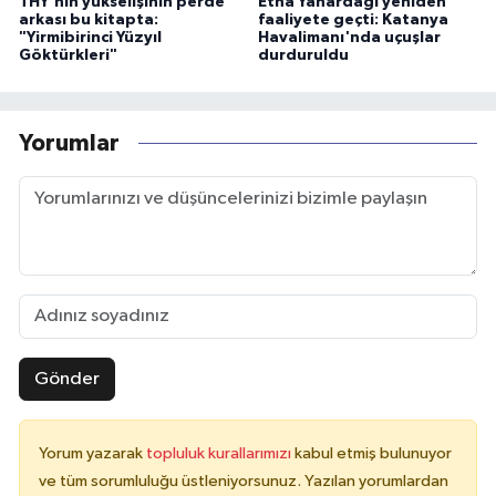
THY'nin yükselişinin perde
Etna Yanardağı yeniden
arkası bu kitapta:
faaliyete geçti: Katanya
"Yirmibirinci Yüzyıl
Havalimanı'nda uçuşlar
Göktürkleri"
durduruldu
Yorumlar
Gönder
Yorum yazarak
topluluk kurallarımızı
kabul etmiş bulunuyor
ve tüm sorumluluğu üstleniyorsunuz. Yazılan yorumlardan