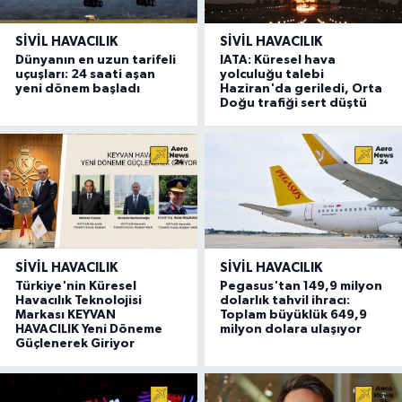
SIVIL HAVACILIK
SIVIL HAVACILIK
Dünyanın en uzun tarifeli
IATA: Küresel hava
uçuşları: 24 saati aşan
yolculuğu talebi
yeni dönem başladı
Haziran'da geriledi, Orta
Doğu trafiği sert düştü
SIVIL HAVACILIK
SIVIL HAVACILIK
Türkiye'nin Küresel
Pegasus'tan 149,9 milyon
Havacılık Teknolojisi
dolarlık tahvil ihracı:
Markası KEYVAN
Toplam büyüklük 649,9
HAVACILIK Yeni Döneme
milyon dolara ulaşıyor
Güçlenerek Giriyor