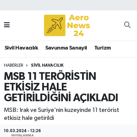
Sivil Havacılık
Savunma Sanayii
Sivil Havacılık
Savunma Sanayii
Turizm
Turizm
HABERLER
SIVIL HAVACILIK
MSB 11 TERÖRİSTİN
ETKİSİZ HALE
GETİRİLDİĞİNİ AÇIKLADI
MSB: Irak ve Suriye'nin kuzeyinde 11 terörist
etkisiz hale getirildi
10.03.2024 - 12:26
YAYINLANMA