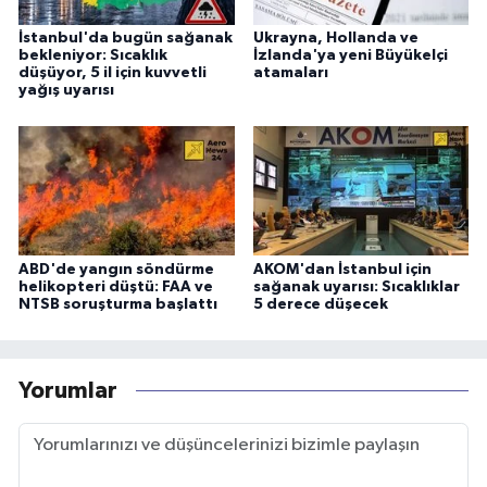
İstanbul'da bugün sağanak
Ukrayna, Hollanda ve
bekleniyor: Sıcaklık
İzlanda'ya yeni Büyükelçi
düşüyor, 5 il için kuvvetli
atamaları
yağış uyarısı
ABD'de yangın söndürme
AKOM'dan İstanbul için
helikopteri düştü: FAA ve
sağanak uyarısı: Sıcaklıklar
NTSB soruşturma başlattı
5 derece düşecek
Yorumlar