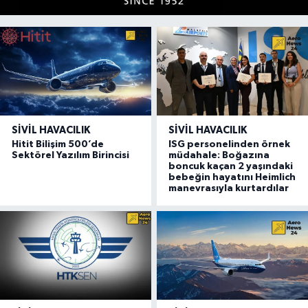
SIVIL HAVACILIK
SIVIL HAVACILIK
Hitit Bilişim 500’de
ISG personelinden örnek
Sektörel Yazılım Birincisi
müdahale: Boğazına
boncuk kaçan 2 yaşındaki
bebeğin hayatını Heimlich
manevrasıyla kurtardılar