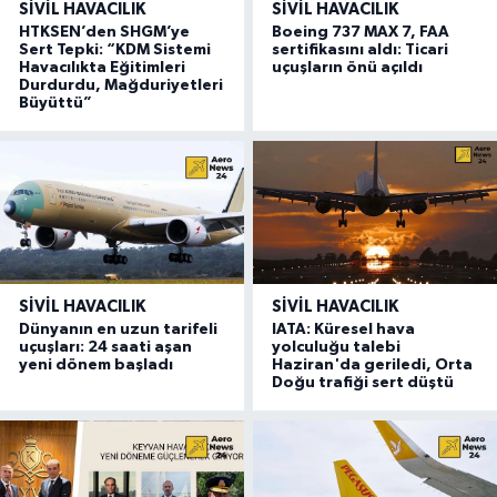
SIVIL HAVACILIK
SIVIL HAVACILIK
HTKSEN’den SHGM’ye
Boeing 737 MAX 7, FAA
Sert Tepki: “KDM Sistemi
sertifikasını aldı: Ticari
Havacılıkta Eğitimleri
uçuşların önü açıldı
Durdurdu, Mağduriyetleri
Büyüttü”
SIVIL HAVACILIK
SIVIL HAVACILIK
Dünyanın en uzun tarifeli
IATA: Küresel hava
uçuşları: 24 saati aşan
yolculuğu talebi
yeni dönem başladı
Haziran'da geriledi, Orta
Doğu trafiği sert düştü