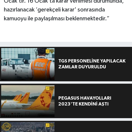
Ocak'tır. 16 Ocak'ta karar verilmesi durumunda,
hazırlanacak ‘gerekçeli karar' sonrasında
kamuoyu ile paylaşılması beklenmektedir.”
TGS PERSONELİNE YAPILACAK
ZAMLAR DUYURULDU
PEGASUS HAVAYOLLARI
2023'TE KENDİNİ AŞTI