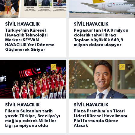
SIVIL HAVACILIK
SIVIL HAVACILIK
Türkiye'nin Küresel
Pegasus'tan 149,9 milyon
Havacılık Teknolojisi
dolarlık tahvil ihracı:
Markası KEYVAN
Toplam büyüklük 649,9
HAVACILIK Yeni Döneme
milyon dolara ulaşıyor
Güçlenerek Giriyor
SIVIL HAVACILIK
SIVIL HAVACILIK
Filenin Sultanları tarih
Plaza Premium'un Ticari
yazdı: Türkiye, Brezilya'yı
Lideri Küresel Havalimanı
mağlup ederek Milletler
Platformunda Görev
Ligi şampiyonu oldu
Alacak