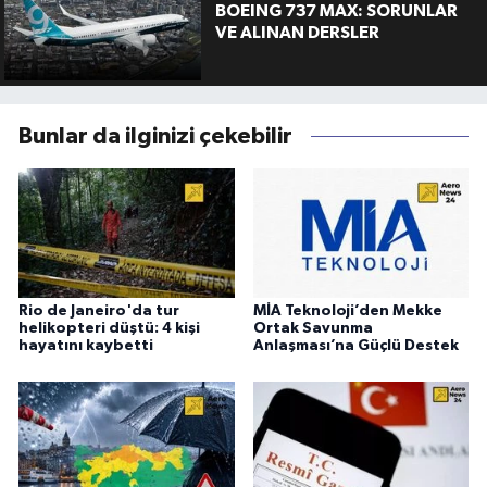
BOEING 737 MAX: SORUNLAR
VE ALINAN DERSLER
Bunlar da ilginizi çekebilir
Rio de Janeiro'da tur
MİA Teknoloji’den Mekke
helikopteri düştü: 4 kişi
Ortak Savunma
hayatını kaybetti
Anlaşması’na Güçlü Destek