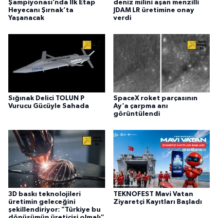
Şampiyonası’nda İlk Etap
deniz milini aşan menzilli
Heyecanı Şırnak’ta
JDAM LR üretimine onay
Yaşanacak
verdi
Sığınak Delici TOLUN P
SpaceX roket parçasının
Vurucu Gücüyle Sahada
Ay'a çarpma anı
görüntülendi
3D baskı teknolojileri
TEKNOFEST Mavi Vatan
üretimin geleceğini
Ziyaretçi Kayıtları Başladı
şekillendiriyor: "Türkiye bu
dönüşümün üreticisi olmalı"