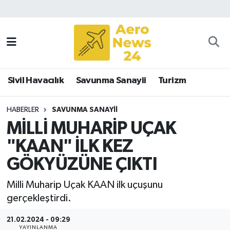
Sivil Havacılık
Savunma Sanayii
Sivil Havacılık
Savunma Sanayii
Turizm
Turizm
HABERLER
SAVUNMA SANAYII
MİLLİ MUHARİP UÇAK
"KAAN" İLK KEZ
GÖKYÜZÜNE ÇIKTI
Milli Muharip Uçak KAAN ilk uçuşunu
gerçekleştirdi.
21.02.2024 - 09:29
YAYINLANMA