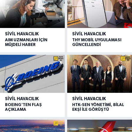
SIVIL HAVACILIK
SIVIL HAVACILIK
AIM UZMANLARI İÇİN
THY MOBİL UYGULAMASI
MÜJDELİ HABER
GÜNCELLENDİ
SIVIL HAVACILIK
SIVIL HAVACILIK
BOEING'TEN FLAŞ
HTK-SEN YÖNETİMİ, BİLAL
AÇIKLAMA
EKŞİ İLE GÖRÜŞTÜ