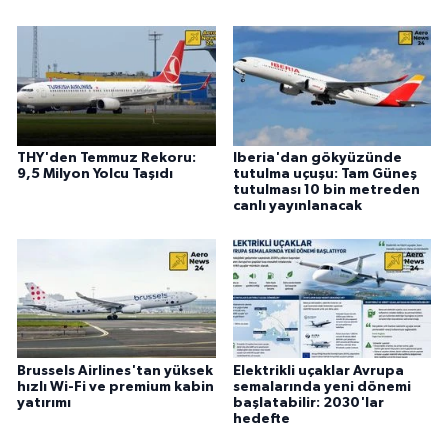
THY'den Temmuz Rekoru:
Iberia'dan gökyüzünde
9,5 Milyon Yolcu Taşıdı
tutulma uçuşu: Tam Güneş
tutulması 10 bin metreden
canlı yayınlanacak
Brussels Airlines'tan yüksek
Elektrikli uçaklar Avrupa
hızlı Wi-Fi ve premium kabin
semalarında yeni dönemi
yatırımı
başlatabilir: 2030'lar
hedefte