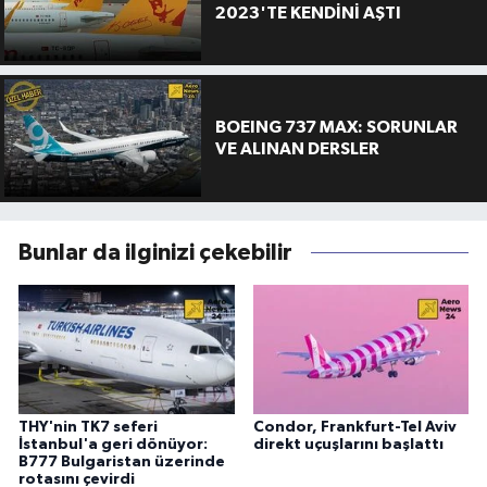
2023'TE KENDİNİ AŞTI
BOEING 737 MAX: SORUNLAR
VE ALINAN DERSLER
Bunlar da ilginizi çekebilir
THY'nin TK7 seferi
Condor, Frankfurt-Tel Aviv
İstanbul'a geri dönüyor:
direkt uçuşlarını başlattı
B777 Bulgaristan üzerinde
rotasını çevirdi