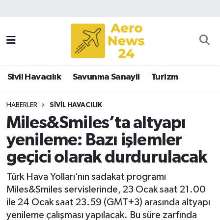
Sivil Havacılık
Savunma Sanayii
Sivil Havacılık
Savunma Sanayii
Turizm
Turizm
HABERLER
SIVIL HAVACILIK
Miles&Smiles’ta altyapı
yenileme: Bazı işlemler
geçici olarak durdurulacak
Türk Hava Yolları’nın sadakat programı
Miles&Smiles servislerinde, 23 Ocak saat 21.00
ile 24 Ocak saat 23.59 (GMT+3) arasında altyapı
yenileme çalışması yapılacak. Bu süre zarfında