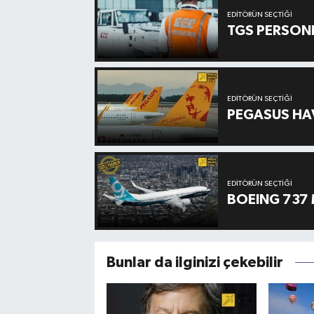
EDITÖRÜN SEÇTIĞI
TGS PERSON
EDITÖRÜN SEÇTIĞI
PEGASUS HAV
EDITÖRÜN SEÇTIĞI
BOEING 737 
Bunlar da ilginizi çekebilir