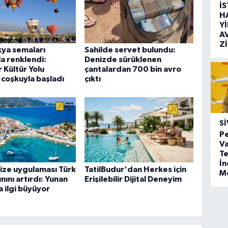
İ
H
Y
A
Z
ya semaları
Sahilde servet bulundu:
la renklendi:
Denizde sürüklenen
 Kültür Yolu
çantalardan 700 bin avro
i coşkuyla başladı
çıktı
SI
Pe
Va
Te
İ
ize uygulaması Türk
TatilBudur'dan Herkes için
M
ınını artırdı: Yunan
Erişilebilir Dijital Deneyim
a ilgi büyüyor