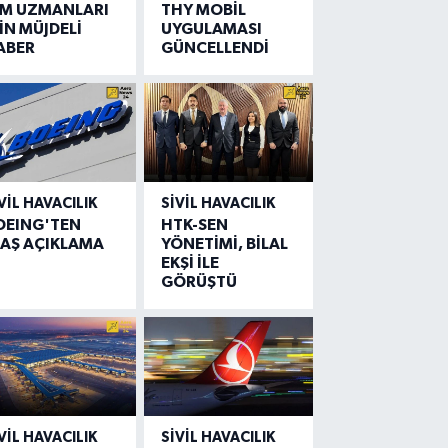
IM UZMANLARI
THY MOBİL
İN MÜJDELİ
UYGULAMASI
ABER
GÜNCELLENDİ
VIL HAVACILIK
SIVIL HAVACILIK
OEING'TEN
HTK-SEN
LAŞ AÇIKLAMA
YÖNETİMİ, BİLAL
EKŞİ İLE
GÖRÜŞTÜ
VIL HAVACILIK
SIVIL HAVACILIK