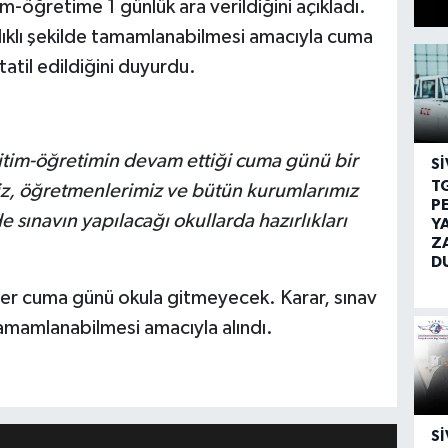
im-öğretime 1 günlük ara verildiğini açıkladı.
ağlıklı şekilde tamamlanabilmesi amacıyla cuma
tatil edildiğini duyurdu.
eğitim-öğretimin devam ettiği cuma günü bir
SI
T
miz, öğretmenlerimiz ve bütün kurumlarımız
P
de sınavın yapılacağı okullarda hazırlıkları
Y
Z
D
er cuma günü okula gitmeyecek. Karar, sınav
tamamlanabilmesi amacıyla alındı.
SI