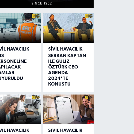
VIL HAVACILIK
SIVIL HAVACILIK
GS
SERKAN KAPTAN
ERSONELİNE
İLE GÜLİZ
APILACAK
ÖZTÜRK CEO
AMLAR
AGENDA
UYURULDU
2024'TE
KONUŞTU
VIL HAVACILIK
SIVIL HAVACILIK