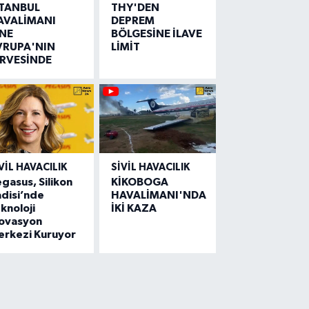
STANBUL
THY'DEN
AVALİMANI
DEPREM
İNE
BÖLGESİNE İLAVE
VRUPA'NIN
LİMİT
İRVESİNDE
VIL HAVACILIK
SIVIL HAVACILIK
gasus, Silikon
KİKOBOGA
disi’nde
HAVALİMANI'NDA
knoloji
İKİ KAZA
novasyon
erkezi Kuruyor