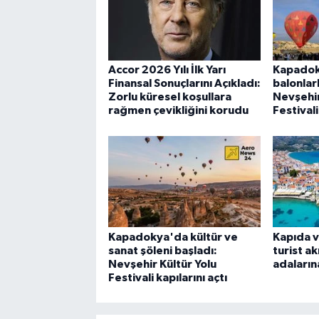
Accor 2026 Yılı İlk Yarı
Kapadok
Finansal Sonuçlarını Açıkladı:
balonlar
Zorlu küresel koşullara
Nevşehir
rağmen çevikliğini korudu
Festival
Kapadokya'da kültür ve
Kapıda v
sanat şöleni başladı:
turist ak
Nevşehir Kültür Yolu
adaların
Festivali kapılarını açtı