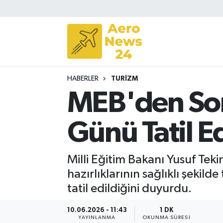
Sivil Havacılık
Savunma Sanayii
HABERLER
TURIZM
Turizm
MEB'den Son
Günü Tatil Ed
Milli Eğitim Bakanı Yusuf Teki
hazırlıklarının sağlıklı şeki
tatil edildiğini duyurdu.
10.06.2026 - 11:43
1 DK
YAYINLANMA
OKUNMA SÜRESI