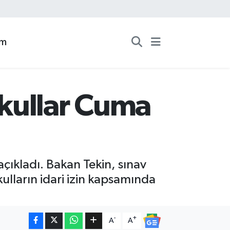
zm
kullar Cuma
açıkladı. Bakan Tekin, sınav
ulların idari izin kapsamında
-
+
A
A