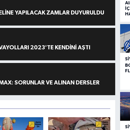
A
İÇ
ELİNE YAPILACAK ZAMLAR DUYURULDU
H
AYOLLARI 2023'TE KENDİNİ AŞTI
SI
B
F
MAX: SORUNLAR VE ALINAN DERSLER
SI