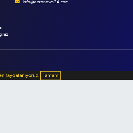
info@aeronews24.com
le
ğınız
den faydalanıyoruz.
Tamam