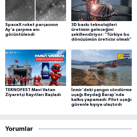
SpaceX roket parçasının
3D baskı teknolojileri
Ay'a çarpma anı
üretimin geleceğini
görüntülendi
şekillendiriyor: "Türkiye bu
dönüşümün üreticisi olmalı"
TEKNOFEST Mavi Vatan
İzmir'deki yangın söndürme
Ziyaretçi Kayıtları Başladı
uçağı Beydağ Barajı'nda
kalkış yapamadı: Pilot uçağı
güvenle kıyıya ulaştırdı
Yorumlar