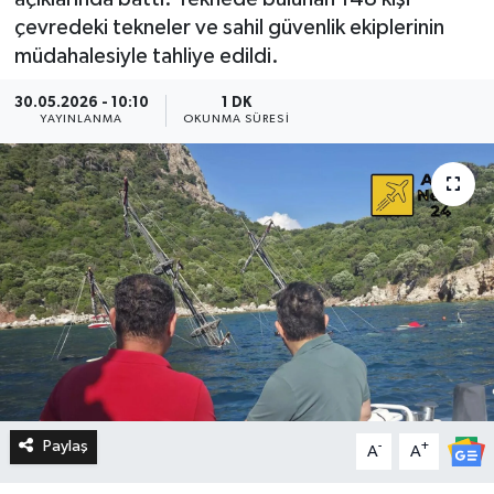
çevredeki tekneler ve sahil güvenlik ekiplerinin
müdahalesiyle tahliye edildi.
30.05.2026 - 10:10
1 DK
YAYINLANMA
OKUNMA SÜRESI
Paylaş
-
+
A
A