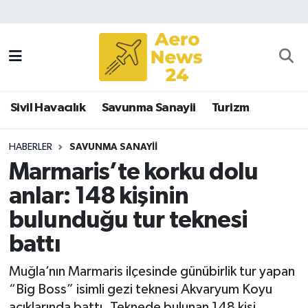
Sivil Havacılık
Savunma Sanayii
Sivil Havacılık
Savunma Sanayii
Turizm
Turizm
HABERLER
SAVUNMA SANAYII
Marmaris’te korku dolu
anlar: 148 kişinin
bulunduğu tur teknesi
battı
Muğla’nın Marmaris ilçesinde günübirlik tur yapan
“Big Boss” isimli gezi teknesi Akvaryum Koyu
açıklarında battı. Teknede bulunan 148 kişi