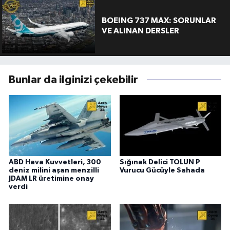
BOEING 737 MAX: SORUNLAR
VE ALINAN DERSLER
Bunlar da ilginizi çekebilir
ABD Hava Kuvvetleri, 300
Sığınak Delici TOLUN P
deniz milini aşan menzilli
Vurucu Gücüyle Sahada
JDAM LR üretimine onay
verdi