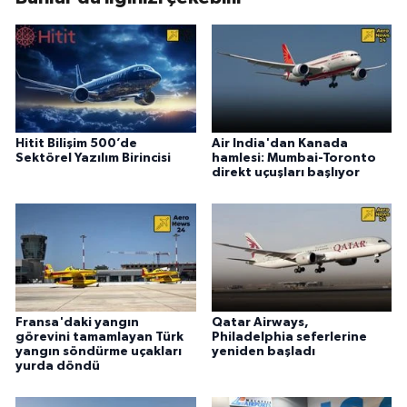
Hitit Bilişim 500’de
Air India'dan Kanada
Sektörel Yazılım Birincisi
hamlesi: Mumbai-Toronto
direkt uçuşları başlıyor
Fransa'daki yangın
Qatar Airways,
görevini tamamlayan Türk
Philadelphia seferlerine
yangın söndürme uçakları
yeniden başladı
yurda döndü