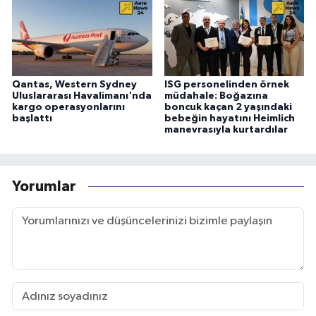
Qantas, Western Sydney
ISG personelinden örnek
Uluslararası Havalimanı'nda
müdahale: Boğazına
kargo operasyonlarını
boncuk kaçan 2 yaşındaki
başlattı
bebeğin hayatını Heimlich
manevrasıyla kurtardılar
Yorumlar