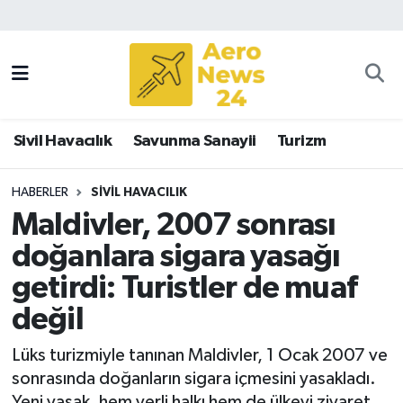
Sivil Havacılık
Savunma Sanayii
Sivil Havacılık
Savunma Sanayii
Turizm
Turizm
HABERLER
SIVIL HAVACILIK
Maldivler, 2007 sonrası
doğanlara sigara yasağı
getirdi: Turistler de muaf
değil
Lüks turizmiyle tanınan Maldivler, 1 Ocak 2007 ve
sonrasında doğanların sigara içmesini yasakladı.
Yeni yasak, hem yerli halkı hem de ülkeyi ziyaret