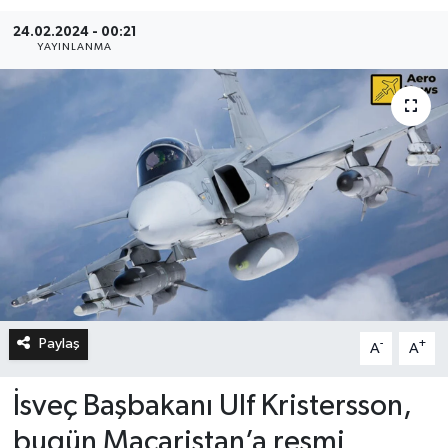
24.02.2024 - 00:21
YAYINLANMA
Paylaş
-
+
A
A
İsveç Başbakanı Ulf Kristersson,
bugün Macaristan’a resmi