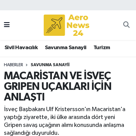
Sivil Havacılık
Savunma Sanayii
Sivil Havacılık
Savunma Sanayii
Turizm
Turizm
HABERLER
SAVUNMA SANAYII
MACARİSTAN VE İSVEÇ
GRIPEN UÇAKLARI İÇİN
ANLAŞTI
İsveç Başbakanı Ulf Kristersson'ın Macaristan'a
yaptığı ziyarette, iki ülke arasında dört yeni
Gripen savaş uçağının alımı konusunda anlaşma
sağlandığı duyuruldu.