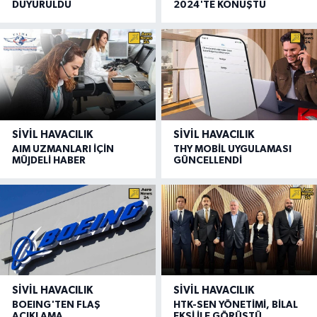
DUYURULDU
2024'TE KONUŞTU
SIVIL HAVACILIK
SIVIL HAVACILIK
AIM UZMANLARI İÇİN
THY MOBİL UYGULAMASI
MÜJDELİ HABER
GÜNCELLENDİ
SIVIL HAVACILIK
SIVIL HAVACILIK
BOEING'TEN FLAŞ
HTK-SEN YÖNETİMİ, BİLAL
AÇIKLAMA
EKŞİ İLE GÖRÜŞTÜ