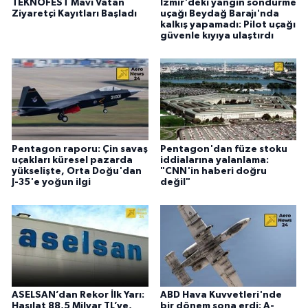
TEKNOFEST Mavi Vatan
İzmir'deki yangın söndürme
Ziyaretçi Kayıtları Başladı
uçağı Beydağ Barajı'nda
kalkış yapamadı: Pilot uçağı
güvenle kıyıya ulaştırdı
Pentagon raporu: Çin savaş
Pentagon'dan füze stoku
uçakları küresel pazarda
iddialarına yalanlama:
yükselişte, Orta Doğu'dan
"CNN'in haberi doğru
J-35'e yoğun ilgi
değil"
ASELSAN’dan Rekor İlk Yarı:
ABD Hava Kuvvetleri'nde
Hasılat 88,5 Milyar TL’ye,
bir dönem sona erdi: A-