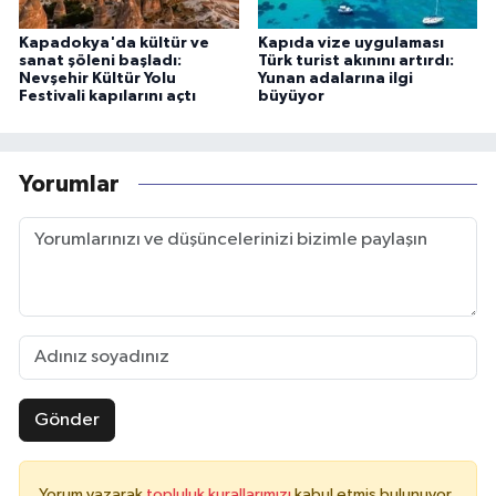
Kapadokya'da kültür ve
Kapıda vize uygulaması
sanat şöleni başladı:
Türk turist akınını artırdı:
Nevşehir Kültür Yolu
Yunan adalarına ilgi
Festivali kapılarını açtı
büyüyor
Yorumlar
Gönder
Yorum yazarak
topluluk kurallarımızı
kabul etmiş bulunuyor