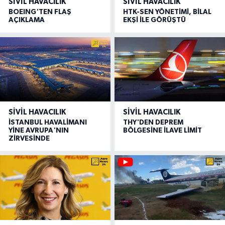
SIVIL HAVACILIK
SIVIL HAVACILIK
BOEING'TEN FLAŞ
HTK-SEN YÖNETİMİ, BİLAL
AÇIKLAMA
EKŞİ İLE GÖRÜŞTÜ
SIVIL HAVACILIK
SIVIL HAVACILIK
İSTANBUL HAVALİMANI
THY'DEN DEPREM
YİNE AVRUPA'NIN
BÖLGESİNE İLAVE LİMİT
ZİRVESİNDE