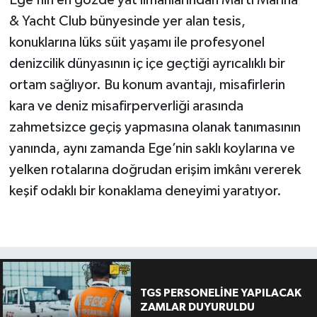
Ege’nin en gözde yat limanlarından Martı Marina
& Yacht Club bünyesinde yer alan tesis,
konuklarına lüks süit yaşamı ile profesyonel
denizcilik dünyasının iç içe geçtiği ayrıcalıklı bir
ortam sağlıyor. Bu konum avantajı, misafirlerin
kara ve deniz misafirperverliği arasında
zahmetsizce geçiş yapmasına olanak tanımasının
yanında, aynı zamanda Ege’nin saklı koylarına ve
yelken rotalarına doğrudan erişim imkânı vererek
keşif odaklı bir konaklama deneyimi yaratıyor.
TGS PERSONELİNE YAPILACAK
ZAMLAR DUYURULDU