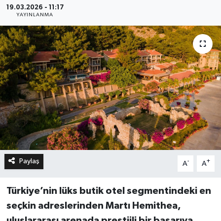
19.03.2026 - 11:17
YAYINLANMA
Paylaş
-
+
A
A
Türkiye’nin lüks butik otel segmentindeki en
seçkin adreslerinden Martı Hemithea,
uluslararası arenada prestijli bir başarıya