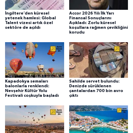
İngiltere’den küresel
Accor 2026 Yılı İlk Yarı
yetenek hamlesi: Global
Finansal Sonuçlarını
Talent vizesi artık özel
Açıkladı: Zorlu küresel
sektöre de açıldı
koşullara rağmen çevikliğini
korudu
Kapadokya semaları
Sahilde servet bulundu:
balonlarla renklendi:
Denizde sürüklenen
Nevşehir Kültür Yolu
çantalardan 700 bin avro
Festivali coşkuyla başladı
çıktı