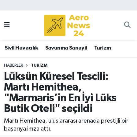
Sivil Havacılık
Savunma Sanayii
Sivil Havacılık
Savunma Sanayii
Turizm
Turizm
HABERLER
TURIZM
Lüksün Küresel Tescili:
Martı Hemithea,
"Marmaris’in En İyi Lüks
Butik Oteli" seçildi
Martı Hemithea, uluslararası arenada prestijli bir
başarıya imza attı.