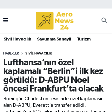
Sivil Havacılık
Savunma Sanayii
Sivil Havacılık
Savunma Sanayii
Turizm
Turizm
HABERLER
SIVIL HAVACILIK
Lufthansa’nın özel
kaplamalı “Berlin”i ilk kez
görüldü: D-ABPU Noel
öncesi Frankfurt’ta olacak
Boeing’in Charleston tesisinde özel kaplamasını
alan D-ABPU, Everett’e transfer edildi.
Lufthansa’nın 100. yılı için hazırlanan özel tasarımlı