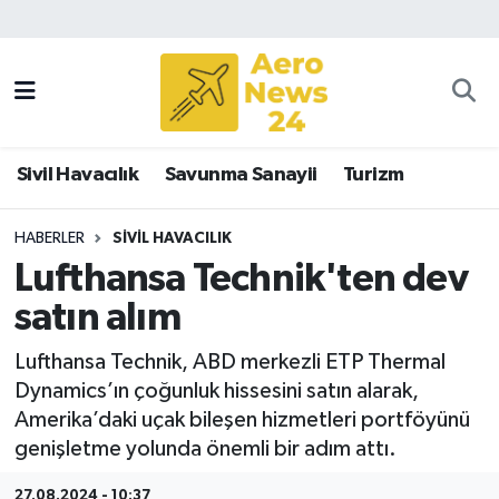
Sivil Havacılık
Savunma Sanayii
Sivil Havacılık
Savunma Sanayii
Turizm
Turizm
HABERLER
SIVIL HAVACILIK
Lufthansa Technik'ten dev
satın alım
Lufthansa Technik, ABD merkezli ETP Thermal
Dynamics’ın çoğunluk hissesini satın alarak,
Amerika’daki uçak bileşen hizmetleri portföyünü
genişletme yolunda önemli bir adım attı.
27.08.2024 - 10:37