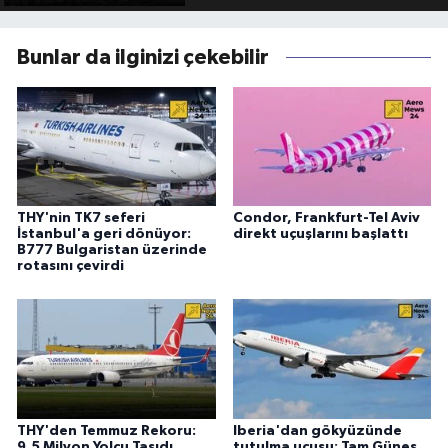
Bunlar da ilginizi çekebilir
THY'nin TK7 seferi
Condor, Frankfurt-Tel Aviv
İstanbul'a geri dönüyor:
direkt uçuşlarını başlattı
B777 Bulgaristan üzerinde
rotasını çevirdi
THY'den Temmuz Rekoru:
Iberia'dan gökyüzünde
9,5 Milyon Yolcu Taşıdı
tutulma uçuşu: Tam Güneş