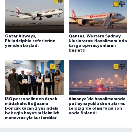
Qatar Airways,
Qantas, Western Sydney
Philadelphia seferlerine
Uluslararası Havalimanı'nda
yeniden başladı
kargo operasyonlarını
başlattı
ISG personelinden örnek
Almanya'da havalimanında
müdahale: Boğazına
patlayıcı yüklü dron alarmı:
boncuk kaçan 2 yaşındaki
Leipzig'de olası facia son
bebeğin hayatını Heimlich
anda önlendi
manevrasıyla kurtardılar