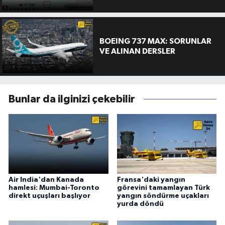
BOEING 737 MAX: SORUNLAR
VE ALINAN DERSLER
Bunlar da ilginizi çekebilir
Air India'dan Kanada
Fransa'daki yangın
hamlesi: Mumbai-Toronto
görevini tamamlayan Türk
direkt uçuşları başlıyor
yangın söndürme uçakları
yurda döndü