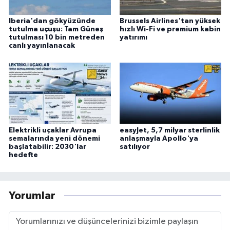
Iberia'dan gökyüzünde
Brussels Airlines'tan yüksek
tutulma uçuşu: Tam Güneş
hızlı Wi-Fi ve premium kabin
tutulması 10 bin metreden
yatırımı
canlı yayınlanacak
Elektrikli uçaklar Avrupa
easyJet, 5,7 milyar sterlinlik
semalarında yeni dönemi
anlaşmayla Apollo'ya
başlatabilir: 2030'lar
satılıyor
hedefte
Yorumlar