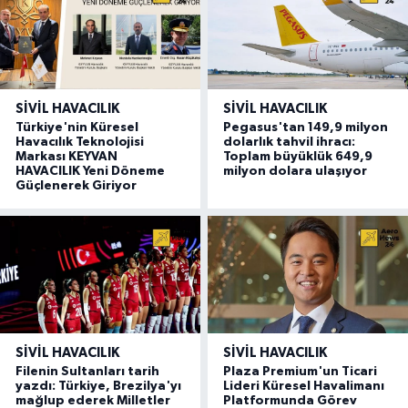
SIVIL HAVACILIK
SIVIL HAVACILIK
Türkiye'nin Küresel
Pegasus'tan 149,9 milyon
Havacılık Teknolojisi
dolarlık tahvil ihracı:
Markası KEYVAN
Toplam büyüklük 649,9
HAVACILIK Yeni Döneme
milyon dolara ulaşıyor
Güçlenerek Giriyor
SIVIL HAVACILIK
SIVIL HAVACILIK
Filenin Sultanları tarih
Plaza Premium'un Ticari
yazdı: Türkiye, Brezilya'yı
Lideri Küresel Havalimanı
mağlup ederek Milletler
Platformunda Görev