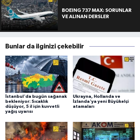
BOEING 737 MAX: SORUNLAR
VE ALINAN DERSLER
Bunlar da ilginizi çekebilir
İstanbul'da bugün sağanak
Ukrayna, Hollanda ve
bekleniyor: Sıcaklık
İzlanda'ya yeni Büyükelçi
düşüyor, 5 il için kuvvetli
atamaları
yağış uyarısı