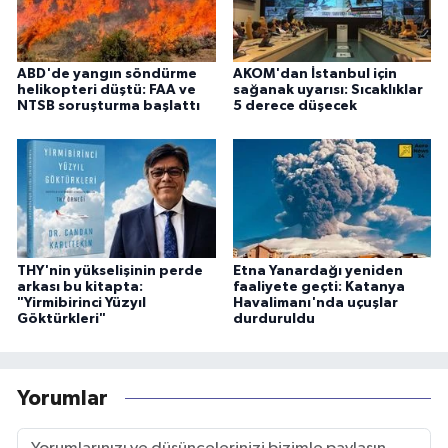
ABD'de yangın söndürme
AKOM'dan İstanbul için
helikopteri düştü: FAA ve
sağanak uyarısı: Sıcaklıklar
NTSB soruşturma başlattı
5 derece düşecek
THY'nin yükselişinin perde
Etna Yanardağı yeniden
arkası bu kitapta:
faaliyete geçti: Katanya
"Yirmibirinci Yüzyıl
Havalimanı'nda uçuşlar
Göktürkleri"
durduruldu
Yorumlar