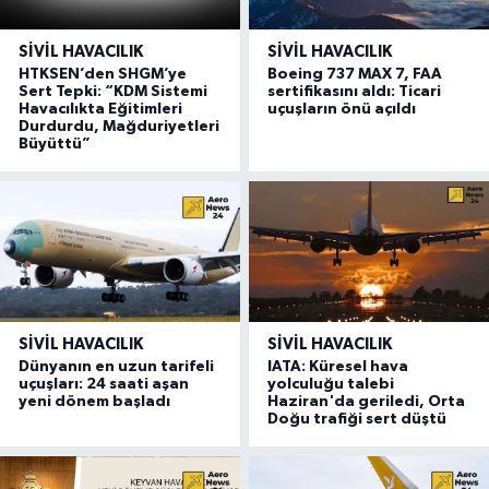
SIVIL HAVACILIK
SIVIL HAVACILIK
HTKSEN’den SHGM’ye
Boeing 737 MAX 7, FAA
Sert Tepki: “KDM Sistemi
sertifikasını aldı: Ticari
Havacılıkta Eğitimleri
uçuşların önü açıldı
Durdurdu, Mağduriyetleri
Büyüttü”
SIVIL HAVACILIK
SIVIL HAVACILIK
Dünyanın en uzun tarifeli
IATA: Küresel hava
uçuşları: 24 saati aşan
yolculuğu talebi
yeni dönem başladı
Haziran'da geriledi, Orta
Doğu trafiği sert düştü