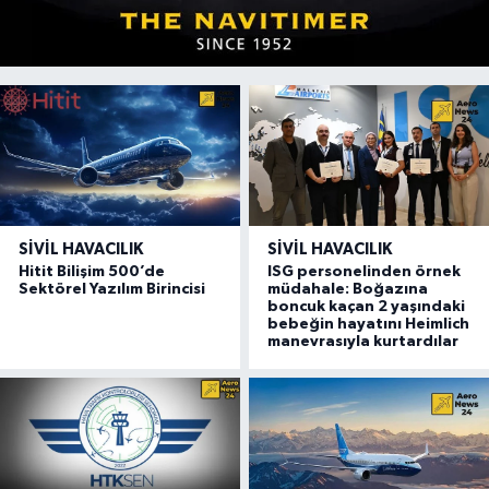
SIVIL HAVACILIK
SIVIL HAVACILIK
Hitit Bilişim 500’de
ISG personelinden örnek
Sektörel Yazılım Birincisi
müdahale: Boğazına
boncuk kaçan 2 yaşındaki
bebeğin hayatını Heimlich
manevrasıyla kurtardılar