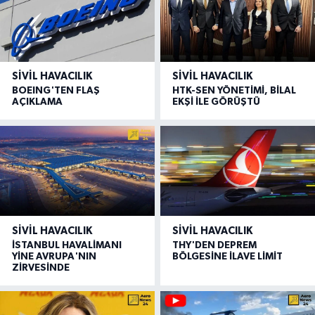
SIVIL HAVACILIK
SIVIL HAVACILIK
BOEING'TEN FLAŞ
HTK-SEN YÖNETİMİ, BİLAL
AÇIKLAMA
EKŞİ İLE GÖRÜŞTÜ
SIVIL HAVACILIK
SIVIL HAVACILIK
İSTANBUL HAVALİMANI
THY'DEN DEPREM
YİNE AVRUPA'NIN
BÖLGESİNE İLAVE LİMİT
ZİRVESİNDE