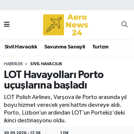
Sivil Havacılık
Savunma Sanayii
Sivil Havacılık
Savunma Sanayii
Turizm
Turizm
HABERLER
SIVIL HAVACILIK
LOT Havayolları Porto
uçuşlarına başladı
LOT Polish Airlines, Varşova ile Porto arasında yıl
boyu hizmet verecek yeni hattını devreye aldı.
Porto, Lizbon’un ardından LOT’un Portekiz’deki
ikinci destinasyonu oldu.
30.05.2026 - 12:36
1 DK