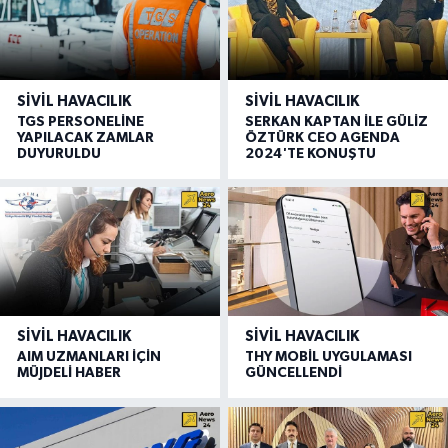
SIVIL HAVACILIK
SIVIL HAVACILIK
TGS PERSONELİNE
SERKAN KAPTAN İLE GÜLİZ
YAPILACAK ZAMLAR
ÖZTÜRK CEO AGENDA
DUYURULDU
2024'TE KONUŞTU
SIVIL HAVACILIK
SIVIL HAVACILIK
AIM UZMANLARI İÇİN
THY MOBİL UYGULAMASI
MÜJDELİ HABER
GÜNCELLENDİ