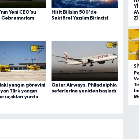
H
Y
A
a’nın Yeni CEO’su
Hitit Bilişim 500’de
Z
 Gebremariam
Sektörel Yazılım Birincisi
SI
Pe
Va
Te
aki yangın görevini
Qatar Airways, Philadelphia
İ
yan Türk yangın
seferlerine yeniden başladı
M
e uçakları yurda