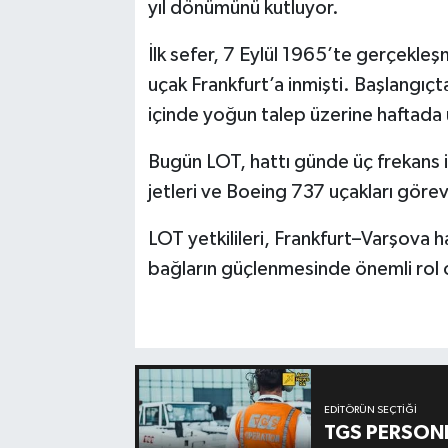
yıl dönümünü kutluyor.
İlk sefer, 7 Eylül 1965’te gerçekleşm
uçak Frankfurt’a inmişti. Başlangıçta
içinde yoğun talep üzerine haftada ü
Bugün LOT, hattı günde üç frekans 
jetleri ve Boeing 737 uçakları görev
LOT yetkilileri, Frankfurt–Varşova hat
bağların güçlenmesinde önemli rol 
EDITÖRÜN SEÇTIĞI
TGS PERSON