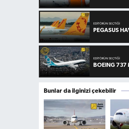
EDITÖRÜN SEÇTIĞI
PEGASUS HAV
EDITÖRÜN SEÇTIĞI
BOEING 737 
Bunlar da ilginizi çekebilir