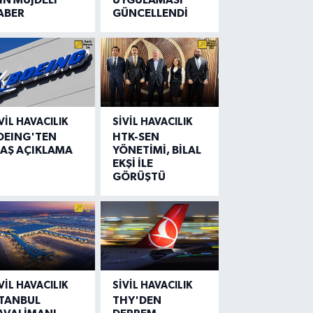
ABER
GÜNCELLENDİ
VIL HAVACILIK
SIVIL HAVACILIK
OEING'TEN
HTK-SEN
LAŞ AÇIKLAMA
YÖNETİMİ, BİLAL
EKŞİ İLE
GÖRÜŞTÜ
VIL HAVACILIK
SIVIL HAVACILIK
STANBUL
THY'DEN