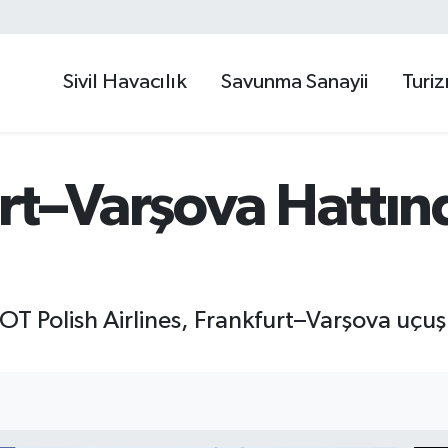
Sivil Havacılık
Savunma Sanayii
Turi
rt–Varşova Hattınd
OT Polish Airlines, Frankfurt–Varşova uçu