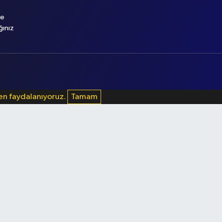
le
ğınız
den faydalanıyoruz.
Tamam