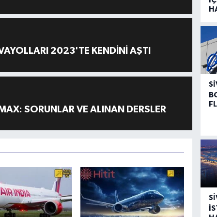
H
AYOLLARI 2023'TE KENDİNİ AŞTI
SI
B
F
MAX: SORUNLAR VE ALINAN DERSLER
SI
İ