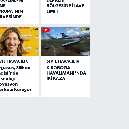
AVALİMANI
DEPREM
İNE
BÖLGESİNE İLAVE
VRUPA'NIN
LİMİT
İRVESİNDE
VIL HAVACILIK
SIVIL HAVACILIK
gasus, Silikon
KİKOBOGA
disi’nde
HAVALİMANI'NDA
knoloji
İKİ KAZA
novasyon
erkezi Kuruyor