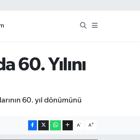
zm
a 60. Yılını
şlarının 60. yıl dönümünü
-
+
A
A