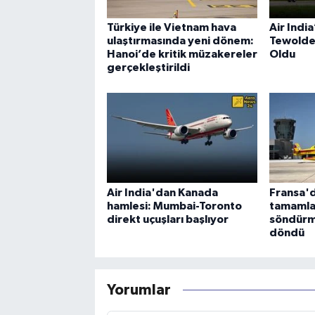
Türkiye ile Vietnam hava
Air Indi
ulaştırmasında yeni dönem:
Tewolde
Hanoi’de kritik müzakereler
Oldu
gerçekleştirildi
Air India'dan Kanada
Fransa'd
hamlesi: Mumbai-Toronto
tamamla
direkt uçuşları başlıyor
söndürm
döndü
Yorumlar