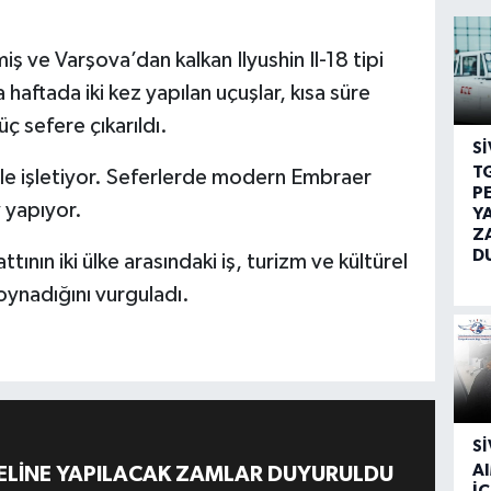
iş ve Varşova’dan kalkan Ilyushin Il-18 tipi
 haftada iki kez yapılan uçuşlar, kısa süre
ç sefere çıkarıldı.
SI
T
ile işletiyor. Seferlerde modern Embraer
P
 yapıyor.
Y
Z
D
tının iki ülke arasındaki iş, turizm ve kültürel
oynadığını vurguladı.
SI
A
ELİNE YAPILACAK ZAMLAR DUYURULDU
İÇ