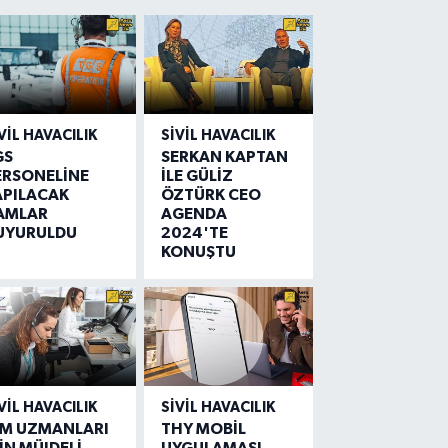
VIL HAVACILIK
SIVIL HAVACILIK
GS
SERKAN KAPTAN
ERSONELİNE
İLE GÜLİZ
APILACAK
ÖZTÜRK CEO
AMLAR
AGENDA
UYURULDU
2024'TE
KONUŞTU
VIL HAVACILIK
SIVIL HAVACILIK
IM UZMANLARI
THY MOBİL
İN MÜJDELİ
UYGULAMASI