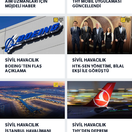
AIM UZMANLARI İÇİN
THY MOBİL UYGULAMASI
MÜJDELİ HABER
GÜNCELLENDİ
SIVIL HAVACILIK
SIVIL HAVACILIK
BOEING'TEN FLAŞ
HTK-SEN YÖNETİMİ, BİLAL
AÇIKLAMA
EKŞİ İLE GÖRÜŞTÜ
SIVIL HAVACILIK
SIVIL HAVACILIK
İSTANBUL HAVALİMANI
THY'DEN DEPREM