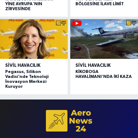
YİNE AVRUPA'NIN
BÖLGESİNE İLAVE LİMİT
ZİRVESİNDE
SIVIL HAVACILIK
SIVIL HAVACILIK
Pegasus, Silikon
KİKOBOGA
Vadisi’nde Teknoloji
HAVALİMANI'NDA İKİ KAZA
İnovasyon Merkezi
Kuruyor