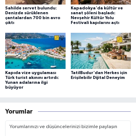
Sahilde servet bulundu:
Kapadokya'da kültür ve
Denizde sürüklenen
sanat şöleni başladı:
çantalardan 700 bin avro
Nevşehir Kültür Yolu
çıktı
Festivali kapılarını açtı
Kapıda vize uygulaması
TatilBudur'dan Herkes için
Türk turist akınını artırdı:
Erişilebilir Dijital Deneyim
Yunan adalarına ilgi
büyüyor
Yorumlar