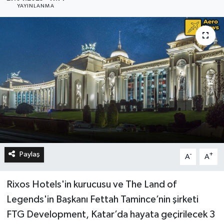
YAYINLANMA
Paylaş
-
+
A
A
Rixos Hotels'in kurucusu ve The Land of
Legends'in Başkanı Fettah Tamince’nin şirketi
FTG Development, Katar’da hayata geçirilecek 3