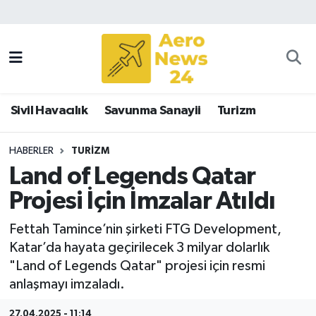
Sivil Havacılık
Savunma Sanayii
Sivil Havacılık
Savunma Sanayii
Turizm
Turizm
HABERLER
TURIZM
Land of Legends Qatar
Projesi İçin İmzalar Atıldı
Fettah Tamince’nin şirketi FTG Development,
Katar’da hayata geçirilecek 3 milyar dolarlık
"Land of Legends Qatar" projesi için resmi
anlaşmayı imzaladı.
27.04.2025 - 11:14