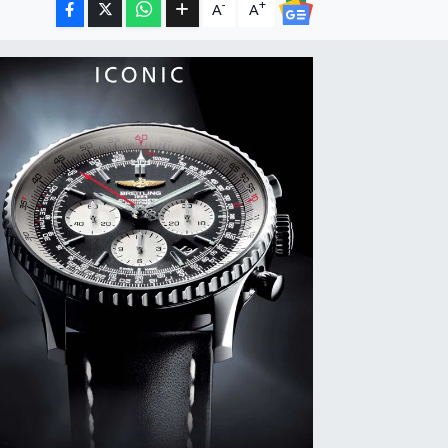
-
+
A
A