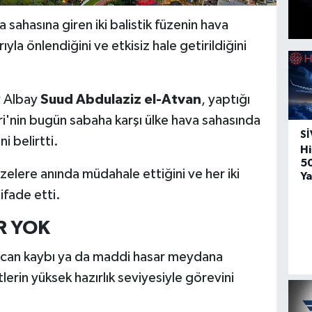
sahasına giren iki balistik füzenin hava
la önlendiğini ve etkisiz hale getirildiğini
y Albay
Suud Abdulaziz el-Atvan
, yaptığı
ri'nin bugün sabaha karşı ülke hava sahasında
SI
i belirtti.
Hi
5
zelere anında müdahale ettiğini ve her iki
Ya
ifade etti.
R YOK
ir can kaybı ya da maddi hasar meydana
tlerin yüksek hazırlık seviyesiyle görevini