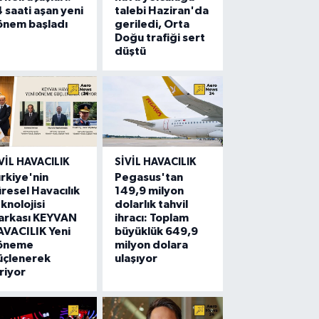
 saati aşan yeni
talebi Haziran'da
önem başladı
geriledi, Orta
Doğu trafiği sert
düştü
VIL HAVACILIK
SIVIL HAVACILIK
rkiye'nin
Pegasus'tan
resel Havacılık
149,9 milyon
knolojisi
dolarlık tahvil
arkası KEYVAN
ihracı: Toplam
VACILIK Yeni
büyüklük 649,9
öneme
milyon dolara
üçlenerek
ulaşıyor
riyor