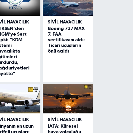
VIL HAVACILIK
SIVIL HAVACILIK
TKSEN’den
Boeing 737 MAX
HGM’ye Sert
7, FAA
epki: “KDM
sertifikasını aldı:
stemi
Ticari uçuşların
vacılıkta
önü açıldı
itimleri
urdurdu,
ğduriyetleri
üyüttü”
VIL HAVACILIK
SIVIL HAVACILIK
nyanın en uzun
IATA: Küresel
rifeli uçuşları:
hava yolculuğu