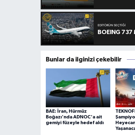
EDITÖRÜN SEÇTIĞI
BOEING 737 
Bunlar da ilginizi çekebilir
BAE: İran, Hürmüz
TEKNOF
Boğazı'nda ADNOC'a ait
Şampiyon
gemiyi füzeyle hedef aldı
Heyecanı
Yaşanac