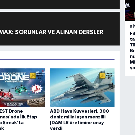
SI
MAX: SORUNLAR VE ALINAN DERSLER
Fi
ta
Tü
Br
m
Mi
ş
EST Drone
ABD Hava Kuvvetleri, 300
ası’nda İlk Etap
deniz milini aşan menzilli
 Şırnak’ta
JDAM LR üretimine onay
ak
verdi