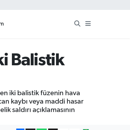
zm
 Balistik
n iki balistik füzenin hava
a can kaybı veya maddi hasar
ik saldırı açıklamasının