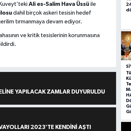
 Kuveyt'teki
Ali es-Salim Hava Üssü
ile
24
d
ilosu
dahil birçok askeri tesisin hedef
 gerilim tırmanmaya devam ediyor.
hasının ve kritik tesislerinin korunmasına
ildirdi.
SI
Tü
Kü
Te
M
ELİNE YAPILACAK ZAMLAR DUYURULDU
HA
D
G
Gi
AYOLLARI 2023'TE KENDİNİ AŞTI