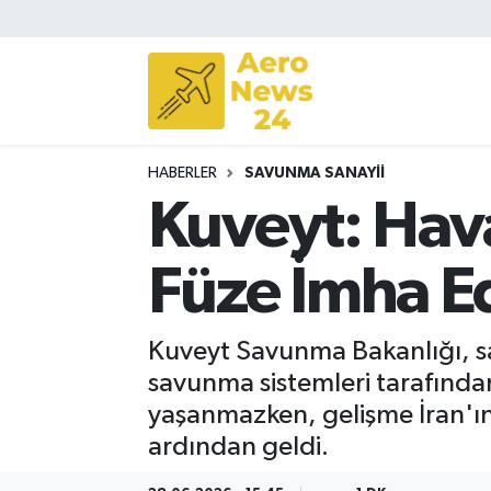
Sivil Havacılık
Savunma Sanayii
HABERLER
SAVUNMA SANAYII
Turizm
Kuveyt: Hava
Füze İmha Ed
Kuveyt Savunma Bakanlığı, sab
savunma sistemleri tarafından
yaşanmazken, gelişme İran'ın
ardından geldi.