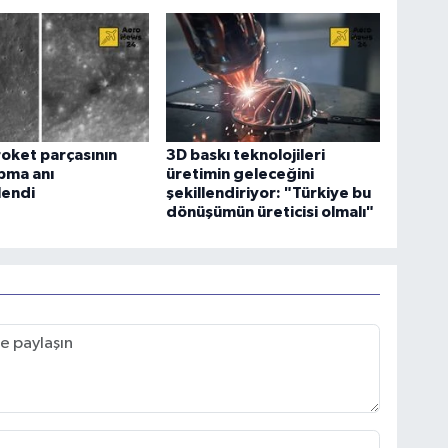
oket parçasının
3D baskı teknolojileri
pma anı
üretimin geleceğini
lendi
şekillendiriyor: "Türkiye bu
dönüşümün üreticisi olmalı"