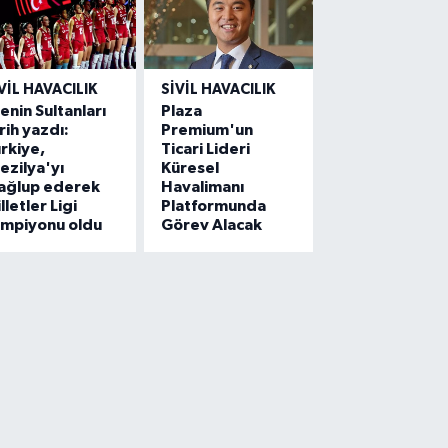
VIL HAVACILIK
SIVIL HAVACILIK
lenin Sultanları
Plaza
rih yazdı:
Premium'un
rkiye,
Ticari Lideri
ezilya'yı
Küresel
ağlup ederek
Havalimanı
lletler Ligi
Platformunda
ampiyonu oldu
Görev Alacak