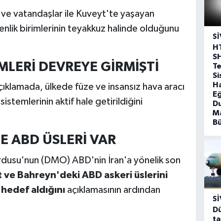
 ve vatandaşlar ile Kuveyt'te yaşayan
enlik birimlerinin teyakkuz halinde olduğunu
SI
H
S
LERİ DEVREYE GİRMİŞTİ
T
Si
Ha
ıklamada, ülkede füze ve insansız hava aracı
Eğ
stemlerinin aktif hale getirildiğini
D
Ma
B
E ABD ÜSLERİ VAR
rdusu'nun (DMO) ABD'nin İran'a yönelik son
 ve Bahreyn'deki ABD askeri üslerini
 hedef aldığını
açıklamasının ardından
SI
Dü
ta