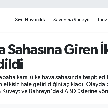
Sivil Havacılık
Savunma Sanayii
Turi
 Sahasına Giren İki
ildi
aha karşı ülke hava sahasında tespit edile
 etkisiz hale getirildiğini açıkladı. Olayd
 Kuveyt ve Bahreyn'deki ABD üslerine yönel