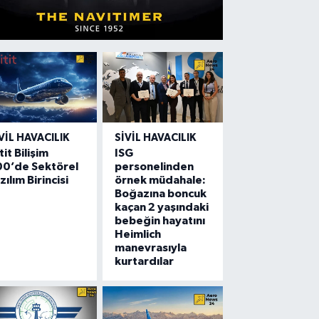
VIL HAVACILIK
SIVIL HAVACILIK
tit Bilişim
ISG
00’de Sektörel
personelinden
zılım Birincisi
örnek müdahale:
Boğazına boncuk
kaçan 2 yaşındaki
bebeğin hayatını
Heimlich
manevrasıyla
kurtardılar