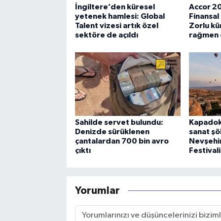
İngiltere’den küresel
Accor 202
yetenek hamlesi: Global
Finansal 
Talent vizesi artık özel
Zorlu kü
sektöre de açıldı
rağmen ç
Sahilde servet bulundu:
Kapadok
Denizde sürüklenen
sanat şö
çantalardan 700 bin avro
Nevşehir
çıktı
Festivali
Yorumlar