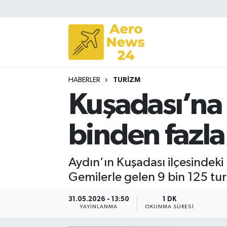
Sivil Havacılık
Savunma Sanayii
HABERLER
TURIZM
Turizm
Kuşadası’na 
binden fazla 
Aydın’ın Kuşadası ilçesindeki 
Gemilerle gelen 9 bin 125 turi
31.05.2026 - 13:50
1 DK
YAYINLANMA
OKUNMA SÜRESI