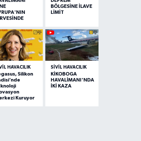
AVALİMANI
DEPREM
İNE
BÖLGESİNE İLAVE
VRUPA'NIN
LİMİT
İRVESİNDE
VIL HAVACILIK
SIVIL HAVACILIK
gasus, Silikon
KİKOBOGA
disi’nde
HAVALİMANI'NDA
knoloji
İKİ KAZA
novasyon
erkezi Kuruyor