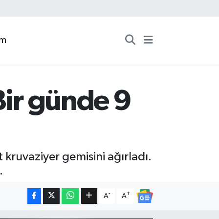
zm
Bir günde 9
 kruvaziyer gemisini ağırladı.
.
-
+
A
A