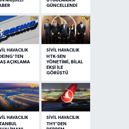
ABER
GÜNCELLENDİ
VIL HAVACILIK
SIVIL HAVACILIK
OEING'TEN
HTK-SEN
LAŞ AÇIKLAMA
YÖNETİMİ, BİLAL
EKŞİ İLE
GÖRÜŞTÜ
VIL HAVACILIK
SIVIL HAVACILIK
STANBUL
THY'DEN