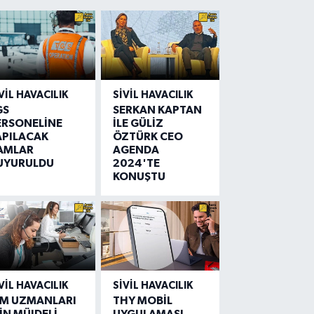
VIL HAVACILIK
SIVIL HAVACILIK
GS
SERKAN KAPTAN
ERSONELİNE
İLE GÜLİZ
APILACAK
ÖZTÜRK CEO
AMLAR
AGENDA
UYURULDU
2024'TE
KONUŞTU
VIL HAVACILIK
SIVIL HAVACILIK
IM UZMANLARI
THY MOBİL
İN MÜJDELİ
UYGULAMASI