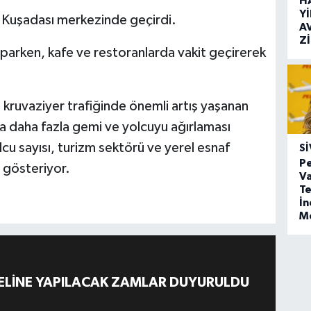
H
Y
ü Kuşadası merkezinde geçirdi.
A
Z
 yaparken, kafe ve restoranlarda vakit geçirerek
 kruvaziyer trafiğinde önemli artış yaşanan
a daha fazla gemi ve yolcuyu ağırlaması
cu sayısı, turizm sektörü ve yerel esnaf
SI
Pe
 gösteriyor.
Va
Te
İ
M
ELİNE YAPILACAK ZAMLAR DUYURULDU