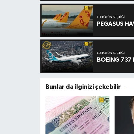
EDITÖRÜN SEÇTIĞI
PEGASUS HAV
EDITÖRÜN SEÇTIĞI
BOEING 737 
Bunlar da ilginizi çekebilir