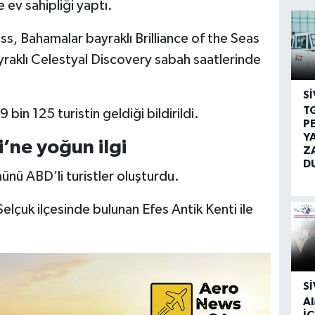
ev sahipliği yaptı.
, Bahamalar bayraklı Brilliance of the Seas
yraklı Celestyal Discovery sabah saatlerinde
SI
T
bin 125 turistin geldiği bildirildi.
P
Y
’ne yoğun ilgi
Z
D
ünü ABD’li turistler oluşturdu.
 Selçuk ilçesinde bulunan Efes Antik Kenti ile
SI
A
İÇ