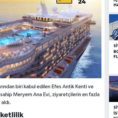
H
SI
B
F
rından biri kabul edilen Efes Antik Kenti ve
sahip Meryem Ana Evi, ziyaretçilerin en fazla
 aldı.
SI
İ
etlilik