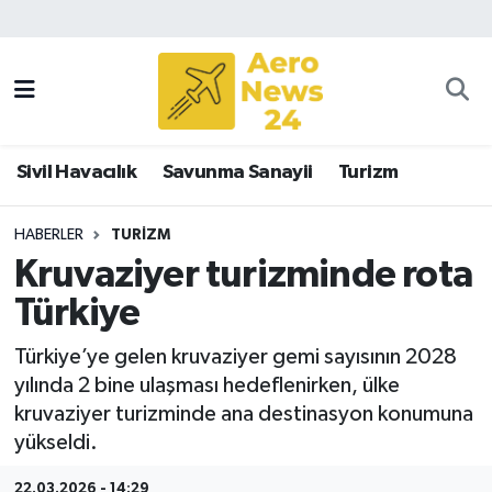
Sivil Havacılık
Savunma Sanayii
Sivil Havacılık
Savunma Sanayii
Turizm
Turizm
HABERLER
TURIZM
Kruvaziyer turizminde rota
Türkiye
Türkiye’ye gelen kruvaziyer gemi sayısının 2028
yılında 2 bine ulaşması hedeflenirken, ülke
kruvaziyer turizminde ana destinasyon konumuna
yükseldi.
22.03.2026 - 14:29