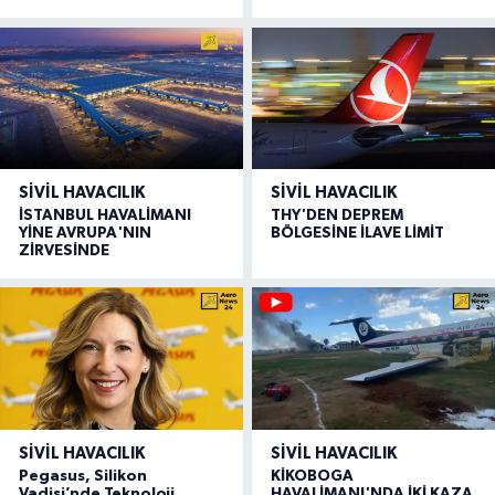
SIVIL HAVACILIK
SIVIL HAVACILIK
İSTANBUL HAVALİMANI
THY'DEN DEPREM
YİNE AVRUPA'NIN
BÖLGESİNE İLAVE LİMİT
ZİRVESİNDE
SIVIL HAVACILIK
SIVIL HAVACILIK
Pegasus, Silikon
KİKOBOGA
Vadisi’nde Teknoloji
HAVALİMANI'NDA İKİ KAZA