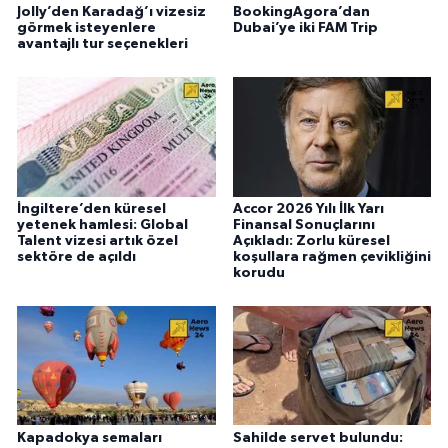
Jolly’den Karadağ’ı vizesiz
BookingAgora’dan
görmek isteyenlere
Dubai’ye iki FAM Trip
avantajlı tur seçenekleri
İngiltere’den küresel
Accor 2026 Yılı İlk Yarı
yetenek hamlesi: Global
Finansal Sonuçlarını
Talent vizesi artık özel
Açıkladı: Zorlu küresel
sektöre de açıldı
koşullara rağmen çevikliğini
korudu
Kapadokya semaları
Sahilde servet bulundu: