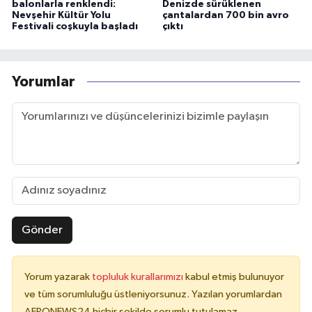
balonlarla renklendi:
Denizde sürüklenen
Nevşehir Kültür Yolu
çantalardan 700 bin avro
Festivali coşkuyla başladı
çıktı
Yorumlar
Gönder
Yorum yazarak
topluluk kurallarımızı
kabul etmiş bulunuyor
ve tüm sorumluluğu üstleniyorsunuz. Yazılan yorumlardan
AERONEWS24 hiçbir şekilde sorumlu tutulamaz.