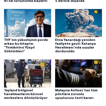
NTSB soruşturma başlattı
5 derece düşecek
THY'nin yükselişinin perde
Etna Yanardağı yeniden
arkası bu kitapta:
faaliyete geçti: Katanya
"Yirmibirinci Yüzyıl
Havalimanı'nda uçuşlar
Göktürkleri"
durduruldu
Tayland bölgesel
Malaysia Airlines'tan tüm
havalimanlarını küresel
pilotlara zorunlu
merkezlere dönüştürüyor
uyuşturucu testi kararı