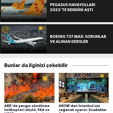
PEGASUS HAVAYOLLARI
2023'TE KENDİNİ AŞTI
BOEING 737 MAX: SORUNLAR
VE ALINAN DERSLER
Bunlar da ilginizi çekebilir
ABD'de yangın söndürme
AKOM'dan İstanbul için
helikopteri düştü: FAA ve
sağanak uyarısı: Sıcaklıklar