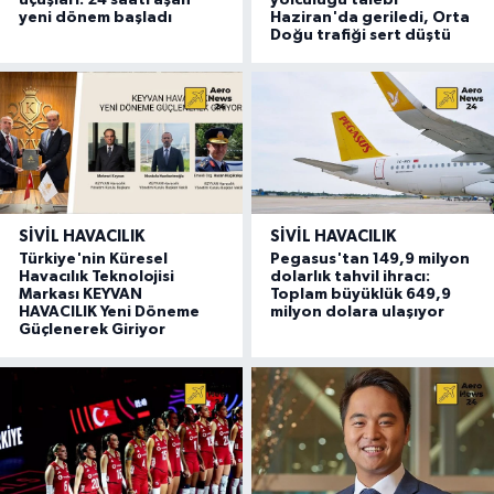
yeni dönem başladı
Haziran'da geriledi, Orta
Doğu trafiği sert düştü
SIVIL HAVACILIK
SIVIL HAVACILIK
Türkiye'nin Küresel
Pegasus'tan 149,9 milyon
Havacılık Teknolojisi
dolarlık tahvil ihracı:
Markası KEYVAN
Toplam büyüklük 649,9
HAVACILIK Yeni Döneme
milyon dolara ulaşıyor
Güçlenerek Giriyor