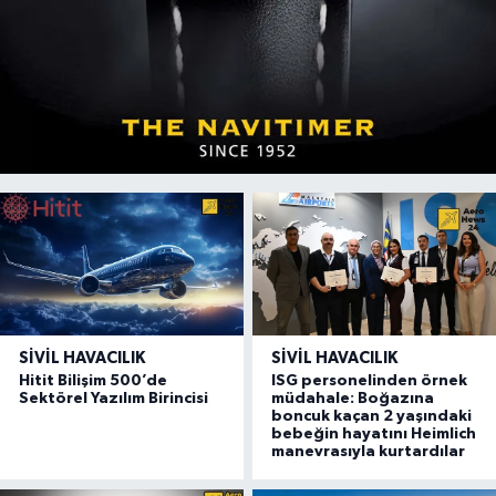
SIVIL HAVACILIK
SIVIL HAVACILIK
Hitit Bilişim 500’de
ISG personelinden örnek
Sektörel Yazılım Birincisi
müdahale: Boğazına
boncuk kaçan 2 yaşındaki
bebeğin hayatını Heimlich
manevrasıyla kurtardılar