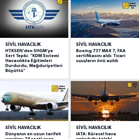
SIVIL HAVACILIK
SIVIL HAVACILIK
HTKSEN’den SHGM’ye
Boeing 737 MAX 7, FAA
Sert Tepki: “KDM Sistemi
sertifikasını aldı: Ticari
Havacılıkta Eğitimleri
uçuşların önü açıldı
Durdurdu, Mağduriyetleri
Büyüttü”
SIVIL HAVACILIK
SIVIL HAVACILIK
Dünyanın en uzun tarifeli
IATA: Küresel hava
uçuşları: 24 saati aşan
yolculuğu talebi