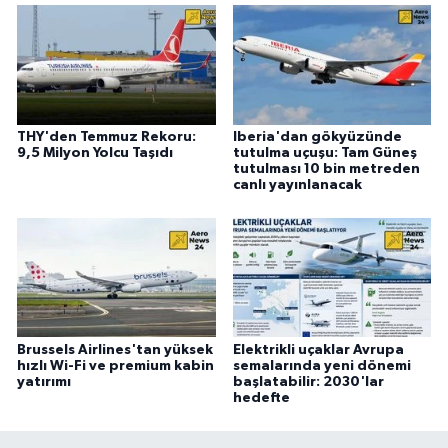
THY'den Temmuz Rekoru:
Iberia'dan gökyüzünde
9,5 Milyon Yolcu Taşıdı
tutulma uçuşu: Tam Güneş
tutulması 10 bin metreden
canlı yayınlanacak
Brussels Airlines'tan yüksek
Elektrikli uçaklar Avrupa
hızlı Wi-Fi ve premium kabin
semalarında yeni dönemi
yatırımı
başlatabilir: 2030'lar
hedefte