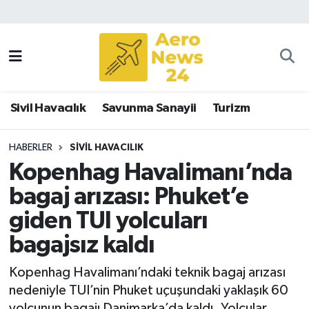
Sivil Havacılık
Savunma Sanayii
Sivil Havacılık
Savunma Sanayii
Turizm
Turizm
HABERLER
SIVIL HAVACILIK
Kopenhag Havalimanı’nda
bagaj arızası: Phuket’e
giden TUI yolcuları
bagajsız kaldı
Kopenhag Havalimanı’ndaki teknik bagaj arızası
nedeniyle TUI’nin Phuket uçuşundaki yaklaşık 60
yolcunun bagajı Danimarka’da kaldı. Yolcular,