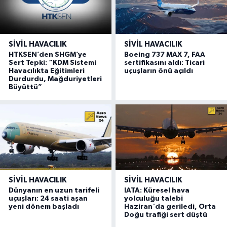
SIVIL HAVACILIK
SIVIL HAVACILIK
HTKSEN’den SHGM’ye
Boeing 737 MAX 7, FAA
Sert Tepki: “KDM Sistemi
sertifikasını aldı: Ticari
Havacılıkta Eğitimleri
uçuşların önü açıldı
Durdurdu, Mağduriyetleri
Büyüttü”
SIVIL HAVACILIK
SIVIL HAVACILIK
Dünyanın en uzun tarifeli
IATA: Küresel hava
uçuşları: 24 saati aşan
yolculuğu talebi
yeni dönem başladı
Haziran'da geriledi, Orta
Doğu trafiği sert düştü