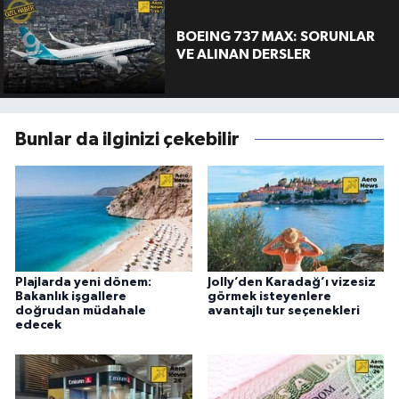
BOEING 737 MAX: SORUNLAR
VE ALINAN DERSLER
Bunlar da ilginizi çekebilir
Plajlarda yeni dönem:
Jolly’den Karadağ’ı vizesiz
Bakanlık işgallere
görmek isteyenlere
doğrudan müdahale
avantajlı tur seçenekleri
edecek