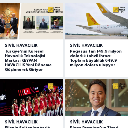
SIVIL HAVACILIK
SIVIL HAVACILIK
Türkiye'nin Küresel
Pegasus'tan 149,9 milyon
Havacılık Teknolojisi
dolarlık tahvil ihracı:
Markası KEYVAN
Toplam büyüklük 649,9
HAVACILIK Yeni Döneme
milyon dolara ulaşıyor
Güçlenerek Giriyor
SIVIL HAVACILIK
SIVIL HAVACILIK
Filenin Sultanları tarih
Plaza Premium'un Ticari