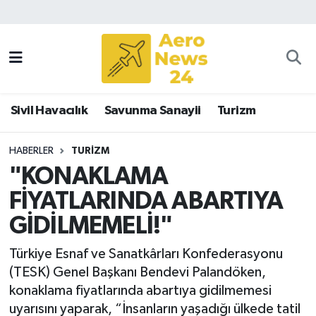
Sivil Havacılık
Savunma Sanayii
Sivil Havacılık
Savunma Sanayii
Turizm
Turizm
HABERLER
TURIZM
"KONAKLAMA
FİYATLARINDA ABARTIYA
GİDİLMEMELİ!"
Türkiye Esnaf ve Sanatkârları Konfederasyonu
(TESK) Genel Başkanı Bendevi Palandöken,
konaklama fiyatlarında abartıya gidilmemesi
uyarısını yaparak, “İnsanların yaşadığı ülkede tatil