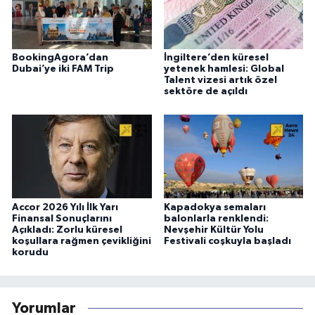
BookingAgora’dan
İngiltere’den küresel
Dubai’ye iki FAM Trip
yetenek hamlesi: Global
Talent vizesi artık özel
sektöre de açıldı
Accor 2026 Yılı İlk Yarı
Kapadokya semaları
Finansal Sonuçlarını
balonlarla renklendi:
Açıkladı: Zorlu küresel
Nevşehir Kültür Yolu
koşullara rağmen çevikliğini
Festivali coşkuyla başladı
korudu
Yorumlar