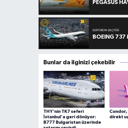
PEGASUS HAV
EDITÖRÜN SEÇTIĞI
BOEING 737 
Bunlar da ilginizi çekebilir
THY'nin TK7 seferi
Condor, 
İstanbul'a geri dönüyor:
direkt uç
B777 Bulgaristan üzerinde
rotasını çevirdi