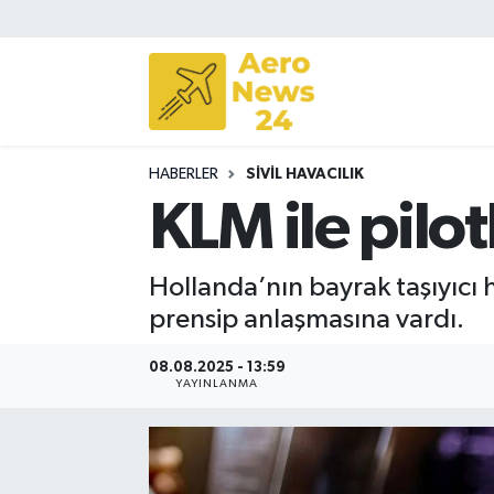
Sivil Havacılık
Savunma Sanayii
HABERLER
SIVIL HAVACILIK
Turizm
KLM ile pilo
Hollanda’nın bayrak taşıyıcı h
prensip anlaşmasına vardı.
08.08.2025 - 13:59
YAYINLANMA