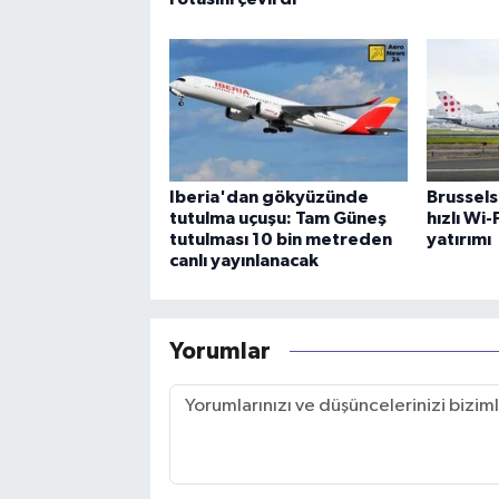
Iberia'dan gökyüzünde
Brussels
tutulma uçuşu: Tam Güneş
hızlı Wi
tutulması 10 bin metreden
yatırımı
canlı yayınlanacak
Yorumlar