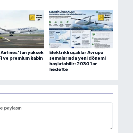
 Airlines'tan yüksek
Elektrikli uçaklar Avrupa
-Fi ve premium kabin
semalarında yeni dönemi
başlatabilir: 2030'lar
hedefte