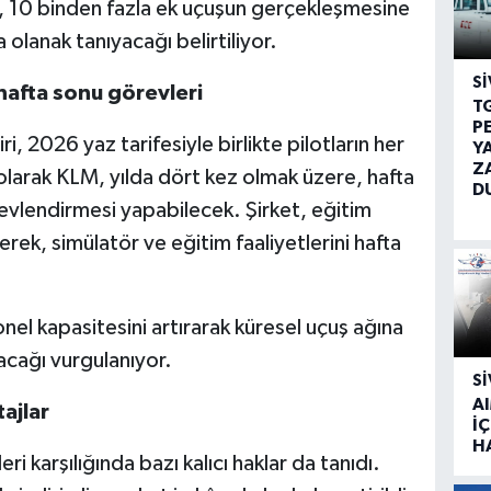
, 10 binden fazla ek uçuşun gerçekleşmesine
olanak tanıyacağı belirtiliyor.
SI
hafta sonu görevleri
T
P
 2026 yaz tarifesiyle birlikte pilotların her
Y
Z
 olarak KLM, yılda dört kez olmak üzere, hafta
D
evlendirmesi yapabilecek. Şirket, eğitim
erek, simülatör ve eğitim faaliyetlerini hafta
nel kapasitesini artırarak küresel uçuş ağına
acağı vurgulanıyor.
SI
A
tajlar
İÇ
H
ri karşılığında bazı kalıcı haklar da tanıdı.