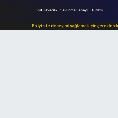
Sivil Havacılık
Savunma Sanayii
Turizm
En iyi site deneyimi sağlamak için çerezler