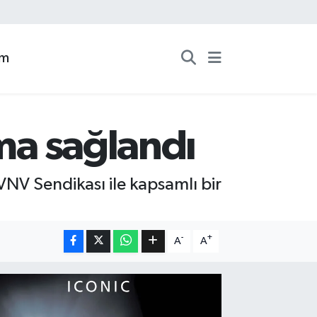
zm
şma sağlandı
 VNV Sendikası ile kapsamlı bir
-
+
A
A