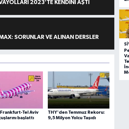
AYOLLARI 2023'TE KENDİNİ AŞTI
MAX: SORUNLAR VE ALINAN DERSLER
SI
Pe
Va
Te
İ
M
Frankfurt-Tel Aviv
THY'den Temmuz Rekoru:
uşlarını başlattı
9,5 Milyon Yolcu Taşıdı