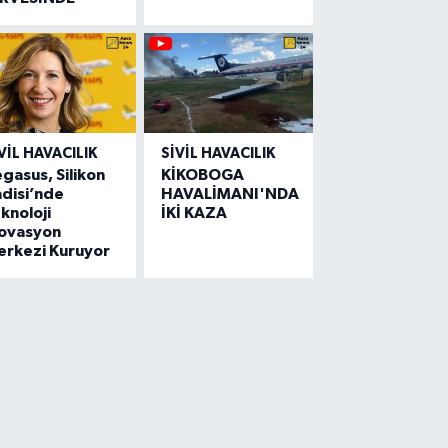
VIL HAVACILIK
SIVIL HAVACILIK
gasus, Silikon
KİKOBOGA
disi’nde
HAVALİMANI'NDA
knoloji
İKİ KAZA
novasyon
erkezi Kuruyor