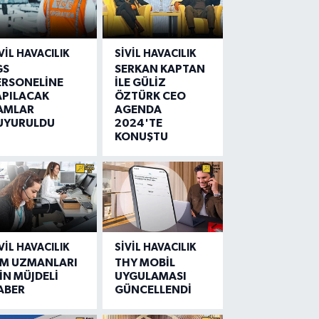
VIL HAVACILIK
SIVIL HAVACILIK
GS
SERKAN KAPTAN
ERSONELİNE
İLE GÜLİZ
APILACAK
ÖZTÜRK CEO
AMLAR
AGENDA
UYURULDU
2024'TE
KONUŞTU
VIL HAVACILIK
SIVIL HAVACILIK
IM UZMANLARI
THY MOBİL
İN MÜJDELİ
UYGULAMASI
ABER
GÜNCELLENDİ