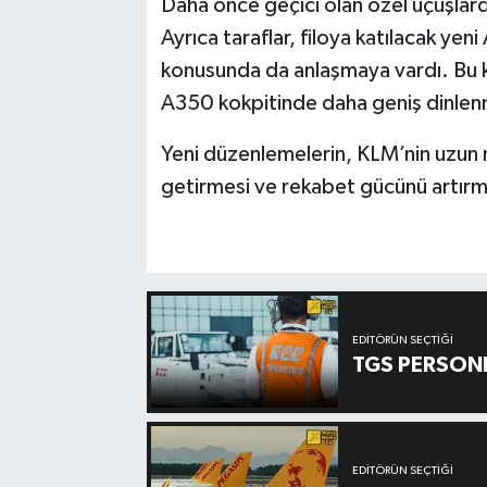
Daha önce geçici olan özel uçuşlarda 
Ayrıca taraflar, filoya katılacak ye
konusunda da anlaşmaya vardı. Bu ka
A350 kokpitinde daha geniş dinlenm
Yeni düzenlemelerin, KLM’nin uzun m
getirmesi ve rekabet gücünü artırm
EDITÖRÜN SEÇTIĞI
TGS PERSON
EDITÖRÜN SEÇTIĞI