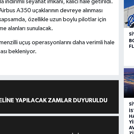
indirimli seyahat imkânı, kalıcı hale getirildi.
ni Airbus A350 uçaklarının devreye alınması
psamda, özellikle uzun boylu pilotlar için
e alanları sunulacak.
SI
B
enzilli uçuş operasyonlarını daha verimli hale
F
ası bekleniyor.
ELİNE YAPILACAK ZAMLAR DUYURULDU
SI
İ
H
Y
A
Z