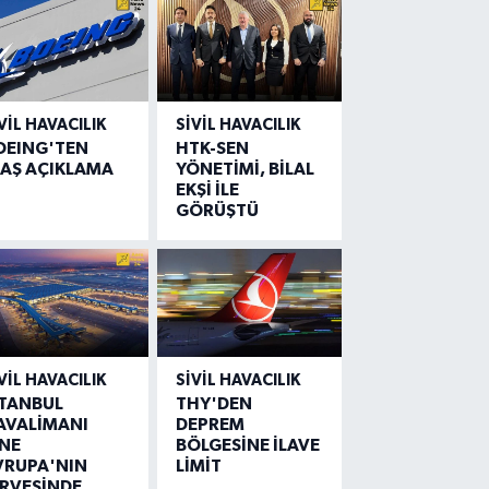
VIL HAVACILIK
SIVIL HAVACILIK
OEING'TEN
HTK-SEN
LAŞ AÇIKLAMA
YÖNETİMİ, BİLAL
EKŞİ İLE
GÖRÜŞTÜ
VIL HAVACILIK
SIVIL HAVACILIK
STANBUL
THY'DEN
AVALİMANI
DEPREM
İNE
BÖLGESİNE İLAVE
VRUPA'NIN
LİMİT
İRVESİNDE