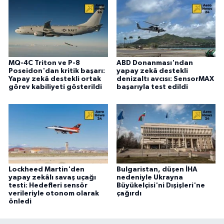
MQ-4C Triton ve P-8
ABD Donanması'ndan
Poseidon'dan kritik başarı:
yapay zekâ destekli
Yapay zekâ destekli ortak
denizaltı avcısı: SensorMAX
görev kabiliyeti gösterildi
başarıyla test edildi
Lockheed Martin'den
Bulgaristan, düşen İHA
yapay zekâlı savaş uçağı
nedeniyle Ukrayna
testi: Hedefleri sensör
Büyükelçisi'ni Dışişleri'ne
verileriyle otonom olarak
çağırdı
önledi