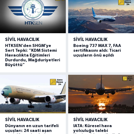
SIVIL HAVACILIK
SIVIL HAVACILIK
HTKSEN’den SHGM’ye
Boeing 737 MAX 7, FAA
Sert Tepki: “KDM Sistemi
sertifikasını aldı: Ticari
Havacılıkta Eğitimleri
uçuşların önü açıldı
Durdurdu, Mağduriyetleri
Büyüttü”
SIVIL HAVACILIK
SIVIL HAVACILIK
Dünyanın en uzun tarifeli
IATA: Küresel hava
uçuşları: 24 saati aşan
yolculuğu talebi