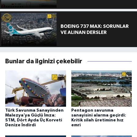
BOEING 737 MAX: SORUNLAR
VE ALINAN DERSLER
Bunlar da ilginizi çekebilir
Türk Savunma Sanayiinden
Pentagon savunma
Malezya’ya Güçlü İmza:
sanayisini alarma geçirdi:
STM, Dört Ayda Üç Korveti
Kritik silah üretimine hız
Denize İndirdi
emri