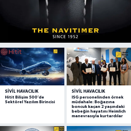
SIVIL HAVACILIK
SIVIL HAVACILIK
Hitit Bilişim 500’de
ISG personelinden örnek
Sektörel Yazılım Birincisi
müdahale: Boğazına
boncuk kaçan 2 yaşındaki
bebeğin hayatını Heimlich
manevrasıyla kurtardılar