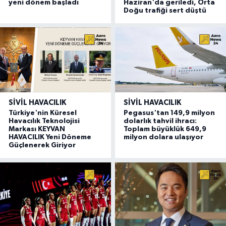
yeni dönem başladı
Haziran'da geriledi, Orta
Doğu trafiği sert düştü
SIVIL HAVACILIK
SIVIL HAVACILIK
Türkiye'nin Küresel
Pegasus'tan 149,9 milyon
Havacılık Teknolojisi
dolarlık tahvil ihracı:
Markası KEYVAN
Toplam büyüklük 649,9
HAVACILIK Yeni Döneme
milyon dolara ulaşıyor
Güçlenerek Giriyor