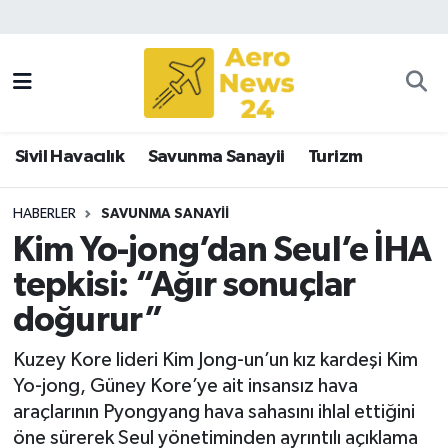
Sivil Havacılık
Savunma Sanayii
Sivil Havacılık
Savunma Sanayii
Turizm
Turizm
HABERLER
SAVUNMA SANAYII
Kim Yo-jong’dan Seul’e İHA
tepkisi: “Ağır sonuçlar
doğurur”
Kuzey Kore lideri Kim Jong-un’un kız kardeşi Kim
Yo-jong, Güney Kore’ye ait insansız hava
araçlarının Pyongyang hava sahasını ihlal ettiğini
öne sürerek Seul yönetiminden ayrıntılı açıklama