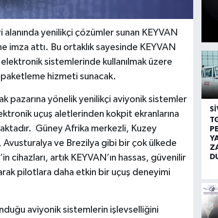
ri alanında yenilikçi çözümler sunan KEYVAN
ğine imza attı. Bu ortaklık sayesinde KEYVAN
 elektronik sistemlerinde kullanılmak üzere
i paketleme hizmeti sunacak.
 pazarına yönelik yenilikçi aviyonik sistemler
SI
lektronik uçuş aletlerinden kokpit ekranlarına
T
maktadır. Güney Afrika merkezli, Kuzey
P
Y
 Avusturalya ve Brezilya gibi bir çok ülkede
Z
D
in cihazları, artık KEYVAN’ın hassas, güvenilir
arak pilotlara daha etkin bir uçuş deneyimi
nduğu aviyonik sistemlerin işlevselliğini