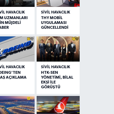
VIL HAVACILIK
SIVIL HAVACILIK
IM UZMANLARI
THY MOBİL
İN MÜJDELİ
UYGULAMASI
ABER
GÜNCELLENDİ
VIL HAVACILIK
SIVIL HAVACILIK
OEING'TEN
HTK-SEN
LAŞ AÇIKLAMA
YÖNETİMİ, BİLAL
EKŞİ İLE
GÖRÜŞTÜ