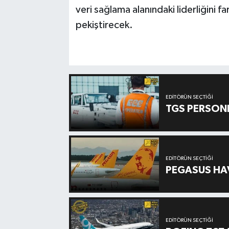
veri sağlama alanındaki liderliğini f
pekiştirecek.
EDITÖRÜN SEÇTIĞI
TGS PERSON
EDITÖRÜN SEÇTIĞI
PEGASUS HAV
EDITÖRÜN SEÇTIĞI