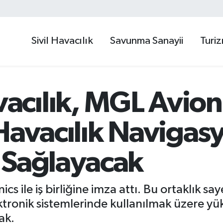
Sivil Havacılık
Savunma Sanayii
Turi
cılık, MGL Avion
Havacılık Navigas
 Sağlayacak
s ile iş birliğine imza attı. Bu ortaklık s
ktronik sistemlerinde kullanılmak üzere yü
ak.