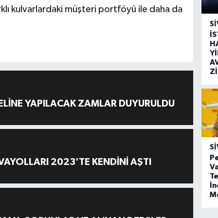
arklı kulvarlardaki müşteri portföyü ile daha da
SI
İ
H
Y
A
Z
ELİNE YAPILACAK ZAMLAR DUYURULDU
SI
Pe
AYOLLARI 2023'TE KENDİNİ AŞTI
Va
Te
İ
M