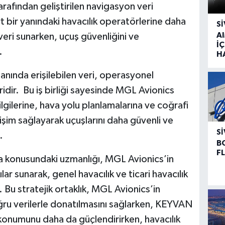
afından geliştirilen navigasyon veri
 bir yanındaki havacılık operatörlerine daha
SI
A
eri sunarken, uçuş güvenliğini ve
İÇ
.
H
nında erişilebilen veri, operasyonel
idir. Bu iş birliği sayesinde MGL Avionics
bilgilerine, hava yolu planlamalarına ve coğrafi
rişim sağlayarak uçuşlarını daha güvenli ve
SI
.
B
F
 konusundaki uzmanlığı, MGL Avionics’in
lar sunarak, genel havacılık ve ticari havacılık
. Bu stratejik ortaklık, MGL Avionics’in
ğru verilerle donatılmasını sağlarken, KEYVAN
 konumunu daha da güçlendirirken, havacılık