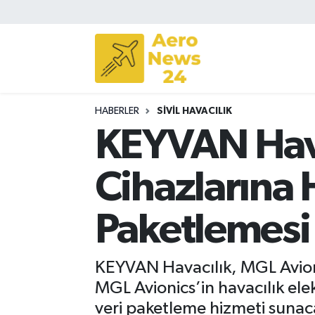
Sivil Havacılık
Savunma Sanayii
HABERLER
SIVIL HAVACILIK
Turizm
KEYVAN Hava
Cihazlarına 
Paketlemesi
KEYVAN Havacılık, MGL Avionic
MGL Avionics’in havacılık ele
veri paketleme hizmeti sunac