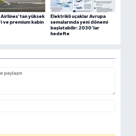
 Airlines'tan yüksek
Elektrikli uçaklar Avrupa
-Fi ve premium kabin
semalarında yeni dönemi
başlatabilir: 2030'lar
hedefte