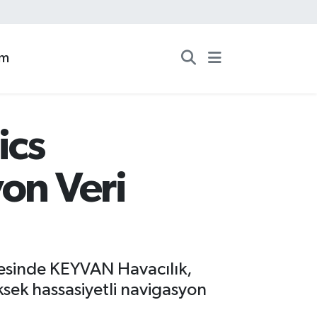
zm
ics
yon Veri
ayesinde KEYVAN Havacılık,
ksek hassasiyetli navigasyon