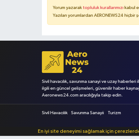
Yorum yazarak
topluluk kurallarımızı
kabul e
Yazılan yorumlardan AERONEWS24 hiçbir şe
Sivil havacılık, savunma sanayi ve uzay haberleri i
ilgili en güncel gelişmeleri, güvenilir haber kayna
Aeronews24.com aracılığıyla takip edin.
Sivil Havacılık
Savunma Sanayii
Turizm
En iyi site deneyimi sağlamak için çerezler