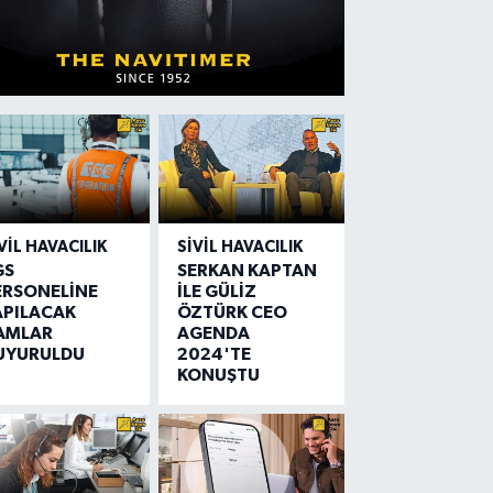
VIL HAVACILIK
SIVIL HAVACILIK
GS
SERKAN KAPTAN
ERSONELİNE
İLE GÜLİZ
APILACAK
ÖZTÜRK CEO
AMLAR
AGENDA
UYURULDU
2024'TE
KONUŞTU