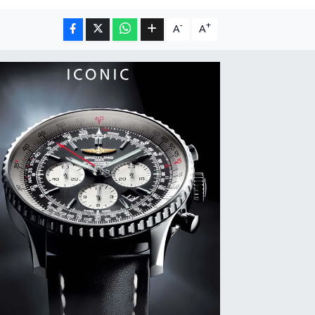
-
+
A
A