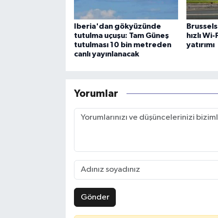
Iberia'dan gökyüzünde
Brussels
tutulma uçuşu: Tam Güneş
hızlı Wi
tutulması 10 bin metreden
yatırımı
canlı yayınlanacak
Yorumlar
Gönder