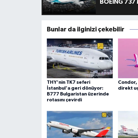
BOEING 737 
Bunlar da ilginizi çekebilir
THY'nin TK7 seferi
Condor, 
İstanbul'a geri dönüyor:
direkt uç
B777 Bulgaristan üzerinde
rotasını çevirdi