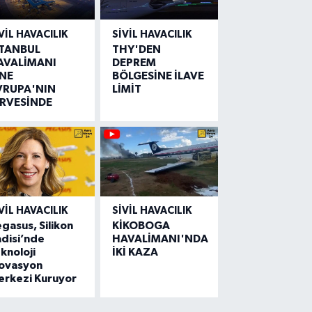
VIL HAVACILIK
SIVIL HAVACILIK
STANBUL
THY'DEN
AVALİMANI
DEPREM
İNE
BÖLGESİNE İLAVE
VRUPA'NIN
LİMİT
İRVESİNDE
VIL HAVACILIK
SIVIL HAVACILIK
gasus, Silikon
KİKOBOGA
disi’nde
HAVALİMANI'NDA
knoloji
İKİ KAZA
novasyon
erkezi Kuruyor