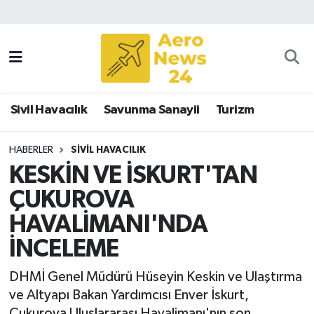
Sivil Havacılık
Savunma Sanayii
Sivil Havacılık
Savunma Sanayii
Turizm
Turizm
HABERLER
SIVIL HAVACILIK
KESKİN VE İSKURT'TAN
ÇUKUROVA
HAVALİMANI'NDA
İNCELEME
DHMİ Genel Müdürü Hüseyin Keskin ve Ulaştırma
ve Altyapı Bakan Yardımcısı Enver İskurt,
Çukurova Uluslararası Havalimanı'nın son