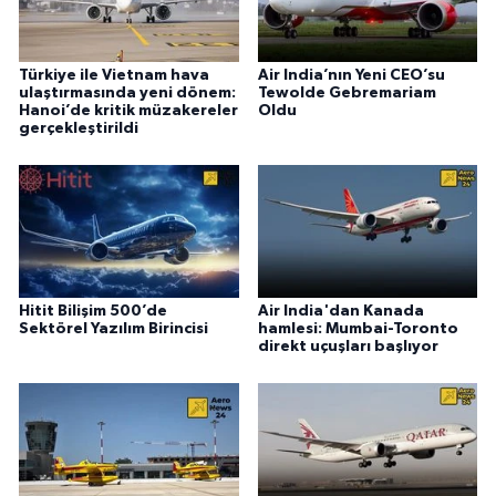
Türkiye ile Vietnam hava
Air India’nın Yeni CEO’su
ulaştırmasında yeni dönem:
Tewolde Gebremariam
Hanoi’de kritik müzakereler
Oldu
gerçekleştirildi
Hitit Bilişim 500’de
Air India'dan Kanada
Sektörel Yazılım Birincisi
hamlesi: Mumbai-Toronto
direkt uçuşları başlıyor