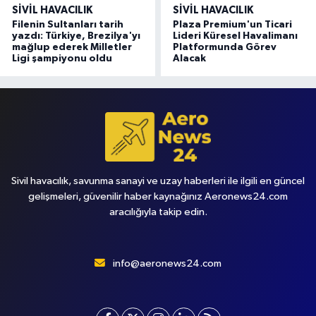
SIVIL HAVACILIK
SIVIL HAVACILIK
Filenin Sultanları tarih
Plaza Premium'un Ticari
yazdı: Türkiye, Brezilya'yı
Lideri Küresel Havalimanı
mağlup ederek Milletler
Platformunda Görev
Ligi şampiyonu oldu
Alacak
Sivil havacılık, savunma sanayi ve uzay haberleri ile ilgili en güncel
gelişmeleri, güvenilir haber kaynağınız Aeronews24.com
aracılığıyla takip edin.
info@aeronews24.com