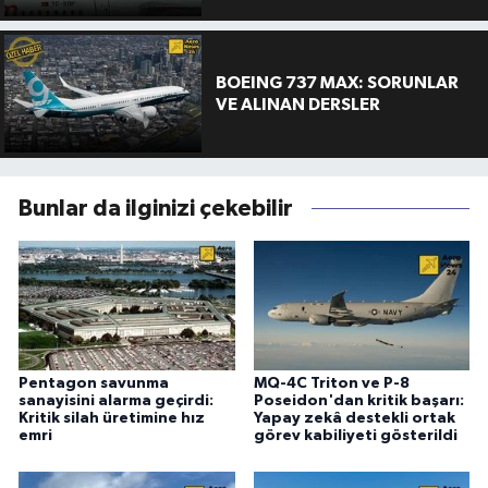
BOEING 737 MAX: SORUNLAR
VE ALINAN DERSLER
Bunlar da ilginizi çekebilir
Pentagon savunma
MQ-4C Triton ve P-8
sanayisini alarma geçirdi:
Poseidon'dan kritik başarı:
Kritik silah üretimine hız
Yapay zekâ destekli ortak
emri
görev kabiliyeti gösterildi