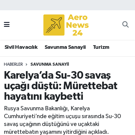
Sivil Havacılık
Savunma Sanayii
Sivil Havacılık
Savunma Sanayii
Turizm
Turizm
HABERLER
SAVUNMA SANAYII
Karelya’da Su-30 savaş
uçağı düştü: Mürettebat
hayatını kaybetti
Rusya Savunma Bakanlığı, Karelya
Cumhuriyeti’nde eğitim uçuşu sırasında Su-30
savaş uçağının düştüğünü ve uçaktaki
mürettebatın yaşamını yitirdiğini açıkladı.