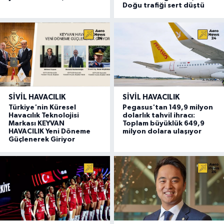
Doğu trafiği sert düştü
SIVIL HAVACILIK
SIVIL HAVACILIK
Türkiye'nin Küresel
Pegasus'tan 149,9 milyon
Havacılık Teknolojisi
dolarlık tahvil ihracı:
Markası KEYVAN
Toplam büyüklük 649,9
HAVACILIK Yeni Döneme
milyon dolara ulaşıyor
Güçlenerek Giriyor