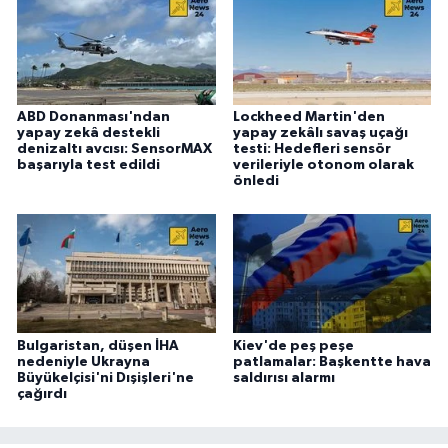
ABD Donanması'ndan
Lockheed Martin'den
yapay zekâ destekli
yapay zekâlı savaş uçağı
denizaltı avcısı: SensorMAX
testi: Hedefleri sensör
başarıyla test edildi
verileriyle otonom olarak
önledi
Bulgaristan, düşen İHA
Kiev'de peş peşe
nedeniyle Ukrayna
patlamalar: Başkentte hava
Büyükelçisi'ni Dışişleri'ne
saldırısı alarmı
çağırdı