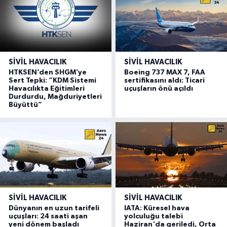
SIVIL HAVACILIK
SIVIL HAVACILIK
HTKSEN’den SHGM’ye
Boeing 737 MAX 7, FAA
Sert Tepki: “KDM Sistemi
sertifikasını aldı: Ticari
Havacılıkta Eğitimleri
uçuşların önü açıldı
Durdurdu, Mağduriyetleri
Büyüttü”
SIVIL HAVACILIK
SIVIL HAVACILIK
Dünyanın en uzun tarifeli
IATA: Küresel hava
uçuşları: 24 saati aşan
yolculuğu talebi
yeni dönem başladı
Haziran'da geriledi, Orta