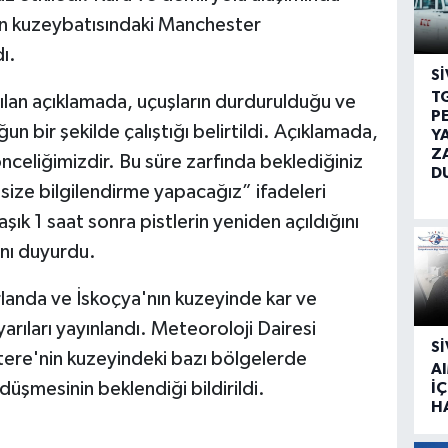
nin kuzeybatısındaki Manchester
ı.
SI
T
ılan açıklamada, uçuşların durdurulduğu ve
P
un bir şekilde çalıştığı belirtildi. Açıklamada,
Y
Z
nceliğimizdir. Bu süre zarfında beklediğiniz
D
 size bilgilendirme yapacağız” ifadeleri
laşık 1 saat sonra pistlerin yeniden açıldığını
nı duyurdu.
İrlanda ve İskoçya'nın kuzeyinde kar ve
ıları yayınlandı. Meteoroloji Dairesi
SI
ltere'nin kuzeyindeki bazı bölgelerde
A
düşmesinin beklendiği bildirildi.
İÇ
H