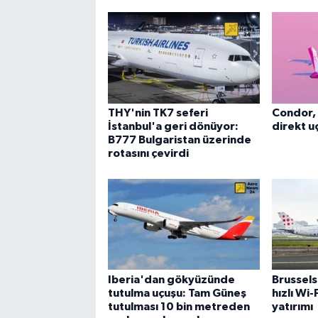
THY'nin TK7 seferi
Condor, 
İstanbul'a geri dönüyor:
direkt uç
B777 Bulgaristan üzerinde
rotasını çevirdi
Iberia'dan gökyüzünde
Brussels
tutulma uçuşu: Tam Güneş
hızlı Wi
tutulması 10 bin metreden
yatırımı