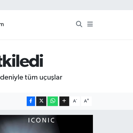
zm
tkiledi
edeniyle tüm uçuşlar
-
+
A
A