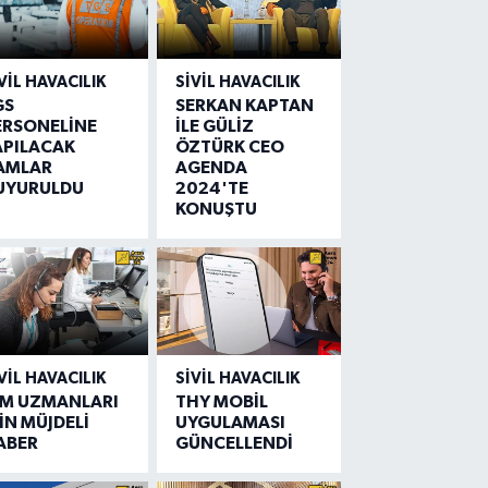
VIL HAVACILIK
SIVIL HAVACILIK
GS
SERKAN KAPTAN
ERSONELİNE
İLE GÜLİZ
APILACAK
ÖZTÜRK CEO
AMLAR
AGENDA
UYURULDU
2024'TE
KONUŞTU
VIL HAVACILIK
SIVIL HAVACILIK
IM UZMANLARI
THY MOBİL
İN MÜJDELİ
UYGULAMASI
ABER
GÜNCELLENDİ