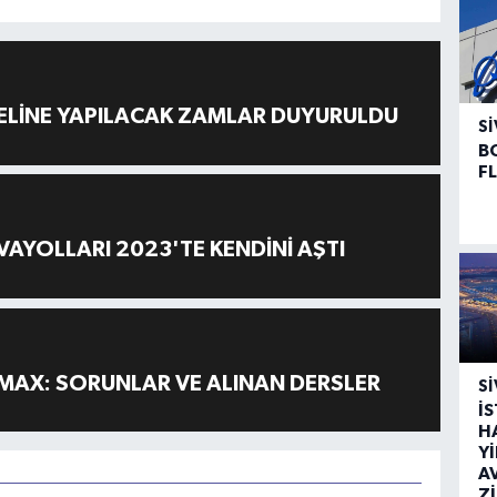
ELİNE YAPILACAK ZAMLAR DUYURULDU
SI
B
F
AYOLLARI 2023'TE KENDİNİ AŞTI
MAX: SORUNLAR VE ALINAN DERSLER
SI
İ
H
Y
A
Z