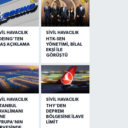
VIL HAVACILIK
SIVIL HAVACILIK
OEING'TEN
HTK-SEN
LAŞ AÇIKLAMA
YÖNETİMİ, BİLAL
EKŞİ İLE
GÖRÜŞTÜ
VIL HAVACILIK
SIVIL HAVACILIK
STANBUL
THY'DEN
AVALİMANI
DEPREM
İNE
BÖLGESİNE İLAVE
VRUPA'NIN
LİMİT
İRVESİNDE