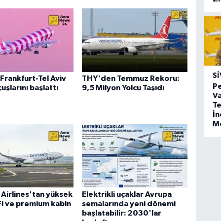
SI
Frankfurt-Tel Aviv
THY'den Temmuz Rekoru:
Pe
uşlarını başlattı
9,5 Milyon Yolcu Taşıdı
Va
Te
İ
M
 Airlines'tan yüksek
Elektrikli uçaklar Avrupa
-Fi ve premium kabin
semalarında yeni dönemi
başlatabilir: 2030'lar