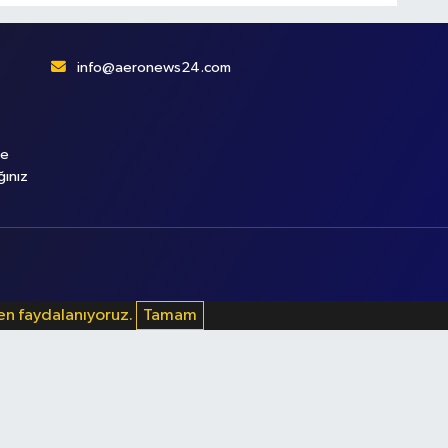
info@aeronews24.com
le
ğınız
den faydalanıyoruz.
Tamam