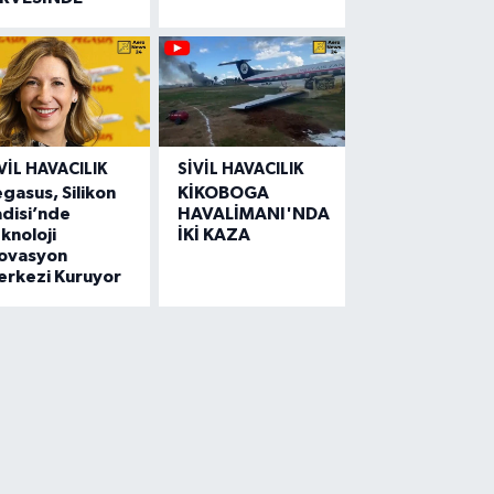
VIL HAVACILIK
SIVIL HAVACILIK
gasus, Silikon
KİKOBOGA
disi’nde
HAVALİMANI'NDA
knoloji
İKİ KAZA
novasyon
erkezi Kuruyor