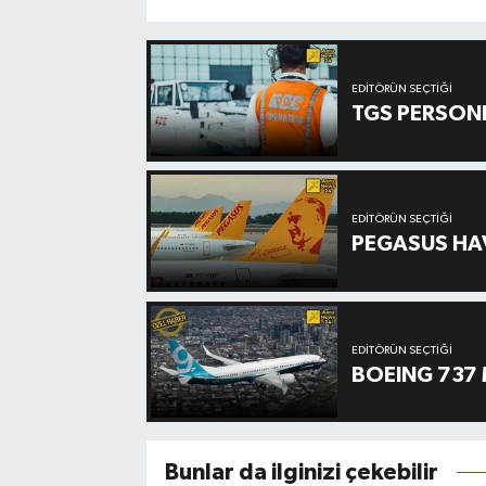
EDITÖRÜN SEÇTIĞI
TGS PERSON
EDITÖRÜN SEÇTIĞI
PEGASUS HAV
EDITÖRÜN SEÇTIĞI
BOEING 737 
Bunlar da ilginizi çekebilir