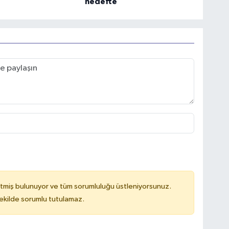
hedefte
tmiş bulunuyor ve tüm sorumluluğu üstleniyorsunuz.
kilde sorumlu tutulamaz.