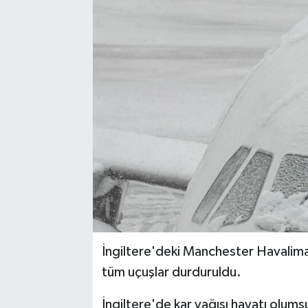
İngiltere'deki Manchester Havaliman
tüm uçuşlar durduruldu.
İngiltere'de kar yağışı hayatı olums