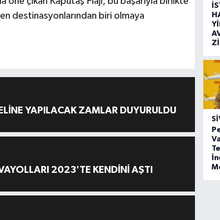
a öne çıkan Kaputaş Plajı, bu başarıyla birlikte
İ
en destinasyonlarından biri olmaya
H
Y
A
Z
ELİNE YAPILACAK ZAMLAR DUYURULDU
SI
Pe
Va
Te
İ
M
AYOLLARI 2023'TE KENDİNİ AŞTI