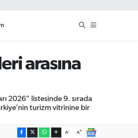
zm
leri arasına
arı 2026” listesinde 9. sırada
rkiye’nin turizm vitrinine bir
-
+
A
A