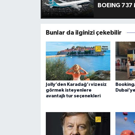
BOEING 737 
Bunlar da ilginizi çekebilir
Jolly’den Karadağ’ı vizesiz
Booking
görmek isteyenlere
Dubai’ye
avantajlı tur seçenekleri