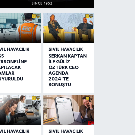
VIL HAVACILIK
SIVIL HAVACILIK
GS
SERKAN KAPTAN
ERSONELİNE
İLE GÜLİZ
APILACAK
ÖZTÜRK CEO
AMLAR
AGENDA
UYURULDU
2024'TE
KONUŞTU
VIL HAVACILIK
SIVIL HAVACILIK