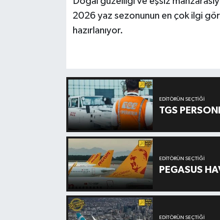
Doğal güzelliği ve eşsiz manzarasıyl
2026 yaz sezonunun en çok ilgi gör
hazırlanıyor.
EDITÖRÜN SEÇTIĞI
TGS PERSON
EDITÖRÜN SEÇTIĞI
PEGASUS HAV
EDITÖRÜN SEÇTIĞI