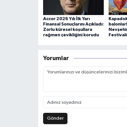
Accor 2026 Yılı İlk Yarı
Kapadok
Finansal Sonuçlarını Açıkladı:
balonlar
Zorlu küresel koşullara
Nevşehir
rağmen çevikliğini korudu
Festival
Yorumlar
Gönder