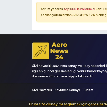
Yorum yazarak
topluluk kurallarımızı
kabul e
Yazılan yorumlardan AERONEWS24 hiçbir şe
Sivil havacılık, savunma sanayi ve uzay haberleri i
ilgili en güncel gelişmeleri, güvenilir haber kayna
Aeronews24.com aracılığıyla takip edin.
Sivil Havacılık
Savunma Sanayii
Turizm
En iyi site deneyimi sağlamak için çerezler