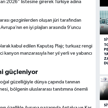
jları 2026” listesine girerek Türkiye adına
arası gezginlerden oluşan jüri tarafından
Avrupa’nın en iyi plajları arasında 9’uncu
SI
T
olarak kabul edilen Kaputaş Plajı; turkuaz rengi
P
yici kanyon manzarasıyla her yıl yerli ve yabancı
Y
Z
D
ni güçleniyor
doğal güzelliğiyle dünya çapında tanınan
rmesi, bölgenin uluslararası tanıtımına önemli
SI
ının özellikle Avrupa pazarında Antalya ve Kaş