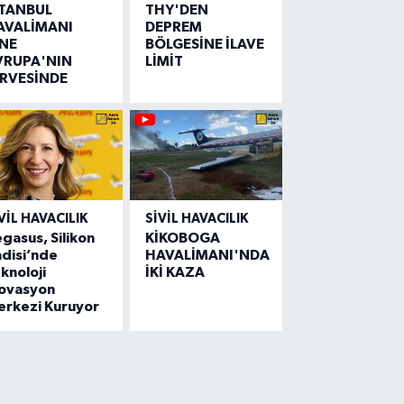
STANBUL
THY'DEN
AVALİMANI
DEPREM
İNE
BÖLGESİNE İLAVE
VRUPA'NIN
LİMİT
İRVESİNDE
VIL HAVACILIK
SIVIL HAVACILIK
gasus, Silikon
KİKOBOGA
disi’nde
HAVALİMANI'NDA
knoloji
İKİ KAZA
novasyon
erkezi Kuruyor