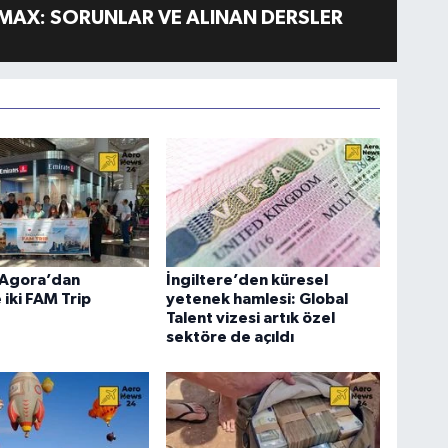
MAX: SORUNLAR VE ALINAN DERSLER
Agora’dan
İngiltere’den küresel
 iki FAM Trip
yetenek hamlesi: Global
Talent vizesi artık özel
sektöre de açıldı