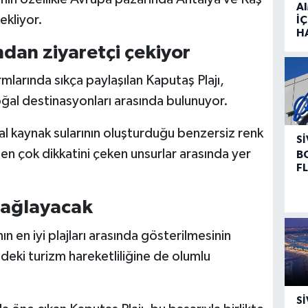
A
ekliyor.
İÇ
H
ndan ziyaretçi çekiyor
arında sıkça paylaşılan Kaputaş Plajı,
ğal destinasyonları arasında bulunuyor.
l kaynak sularının oluşturduğu benzersiz renk
SI
in en çok dikkatini çeken unsurlar arasında yer
B
F
sağlayacak
n en iyi plajları arasında gösterilmesinin
deki turizm hareketliliğine de olumlu
SI