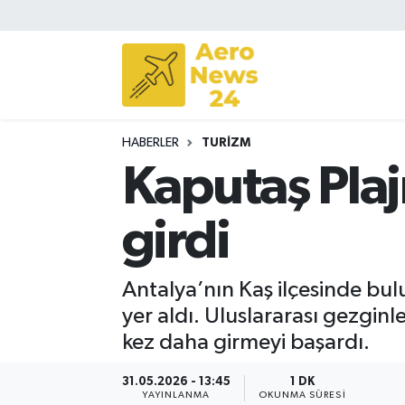
Sivil Havacılık
Savunma Sanayii
HABERLER
TURIZM
Turizm
Kaputaş Plajı
girdi
Antalya’nın Kaş ilçesinde bulu
yer aldı. Uluslararası gezginle
kez daha girmeyi başardı.
31.05.2026 - 13:45
1 DK
YAYINLANMA
OKUNMA SÜRESI