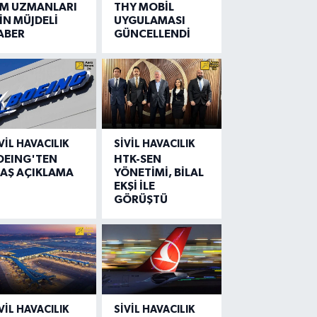
IM UZMANLARI
THY MOBİL
İN MÜJDELİ
UYGULAMASI
ABER
GÜNCELLENDİ
VIL HAVACILIK
SIVIL HAVACILIK
OEING'TEN
HTK-SEN
LAŞ AÇIKLAMA
YÖNETİMİ, BİLAL
EKŞİ İLE
GÖRÜŞTÜ
VIL HAVACILIK
SIVIL HAVACILIK