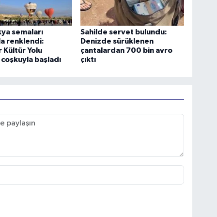
ya semaları
Sahilde servet bulundu:
la renklendi:
Denizde sürüklenen
 Kültür Yolu
çantalardan 700 bin avro
i coşkuyla başladı
çıktı