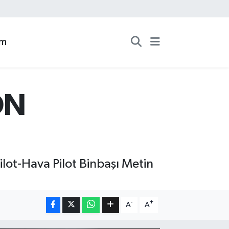
zm
ON
ilot-Hava Pilot Binbaşı Metin
-
+
A
A