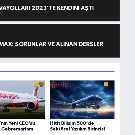
AYOLLARI 2023'TE KENDİNİ AŞTI
MAX: SORUNLAR VE ALINAN DERSLER
a’nın Yeni CEO’su
Hitit Bilişim 500’de
 Gebremariam
Sektörel Yazılım Birincisi