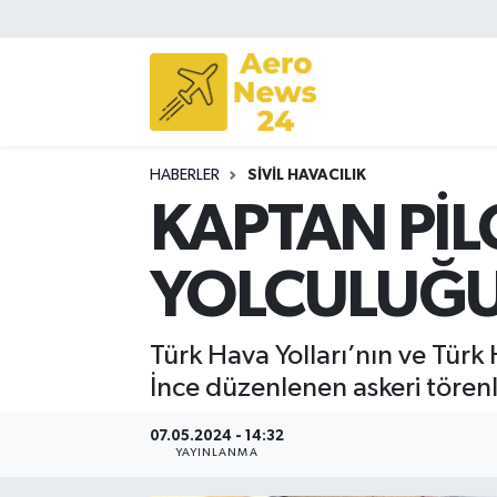
Sivil Havacılık
Savunma Sanayii
HABERLER
SIVIL HAVACILIK
Turizm
KAPTAN PİL
YOLCULUĞU
Türk Hava Yolları’nın ve Türk
İnce düzenlenen askeri tören
07.05.2024 - 14:32
YAYINLANMA