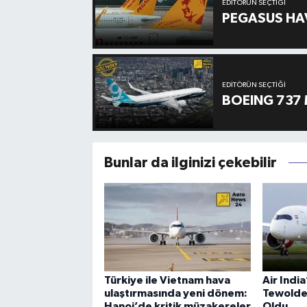
EDITÖRÜN SEÇTIĞI
PEGASUS HAV
EDITÖRÜN SEÇTIĞI
BOEING 737 
Bunlar da ilginizi çekebilir
Türkiye ile Vietnam hava
Air Indi
ulaştırmasında yeni dönem:
Tewolde
Hanoi’de kritik müzakereler
Oldu