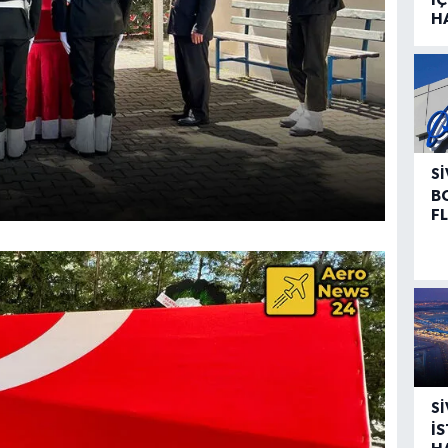
H
SI
B
F
SI
İ