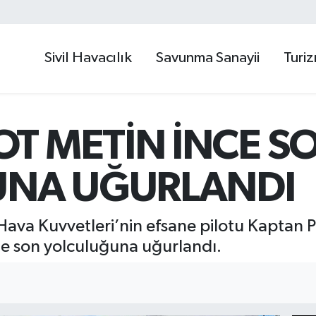
Sivil Havacılık
Savunma Sanayii
Turi
OT METİN İNCE S
NA UĞURLANDI
 Hava Kuvvetleri’nin efsane pilotu Kaptan P
le son yolculuğuna uğurlandı.