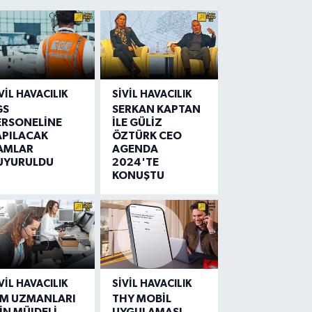
VIL HAVACILIK
SIVIL HAVACILIK
GS
SERKAN KAPTAN
ERSONELİNE
İLE GÜLİZ
APILACAK
ÖZTÜRK CEO
AMLAR
AGENDA
UYURULDU
2024'TE
KONUŞTU
VIL HAVACILIK
SIVIL HAVACILIK
IM UZMANLARI
THY MOBİL
İN MÜJDELİ
UYGULAMASI