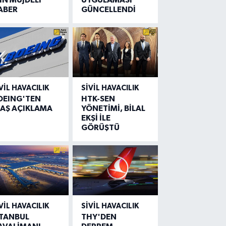
ABER
GÜNCELLENDİ
VIL HAVACILIK
SIVIL HAVACILIK
OEING'TEN
HTK-SEN
LAŞ AÇIKLAMA
YÖNETİMİ, BİLAL
EKŞİ İLE
GÖRÜŞTÜ
VIL HAVACILIK
SIVIL HAVACILIK
STANBUL
THY'DEN