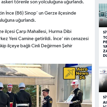
 askeri törenle son yolculuğuna uğurlandı.
in İnce (86) Sinop’ un Gerze ilçesinde
uluğuna uğurlandı.
 ilçesi Çarşı Mahallesi, Hurma Dibi
SI
T
ez Yeni Camine getirildi. İnce’ nin cenazesi
P
ip ilçeye bağlı Cinli Değirmen Şehir
Y
Z
D
SI
A
İÇ