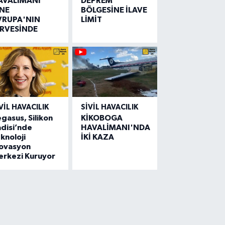
AVALİMANI
DEPREM
İNE
BÖLGESİNE İLAVE
VRUPA'NIN
LİMİT
İRVESİNDE
VIL HAVACILIK
SIVIL HAVACILIK
gasus, Silikon
KİKOBOGA
disi’nde
HAVALİMANI'NDA
knoloji
İKİ KAZA
novasyon
erkezi Kuruyor