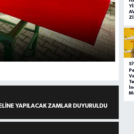
H
Y
A
Z
SI
Pe
Va
Te
İ
M
ELİNE YAPILACAK ZAMLAR DUYURULDU