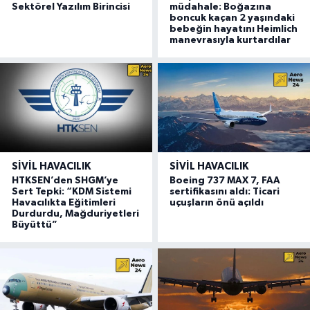
Sektörel Yazılım Birincisi
müdahale: Boğazına
boncuk kaçan 2 yaşındaki
bebeğin hayatını Heimlich
manevrasıyla kurtardılar
SIVIL HAVACILIK
SIVIL HAVACILIK
HTKSEN’den SHGM’ye
Boeing 737 MAX 7, FAA
Sert Tepki: “KDM Sistemi
sertifikasını aldı: Ticari
Havacılıkta Eğitimleri
uçuşların önü açıldı
Durdurdu, Mağduriyetleri
Büyüttü”