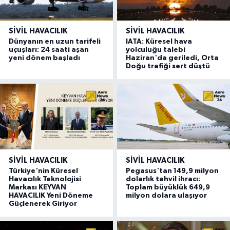
SIVIL HAVACILIK
SIVIL HAVACILIK
Dünyanın en uzun tarifeli
IATA: Küresel hava
uçuşları: 24 saati aşan
yolculuğu talebi
yeni dönem başladı
Haziran'da geriledi, Orta
Doğu trafiği sert düştü
SIVIL HAVACILIK
SIVIL HAVACILIK
Türkiye'nin Küresel
Pegasus'tan 149,9 milyon
Havacılık Teknolojisi
dolarlık tahvil ihracı:
Markası KEYVAN
Toplam büyüklük 649,9
HAVACILIK Yeni Döneme
milyon dolara ulaşıyor
Güçlenerek Giriyor