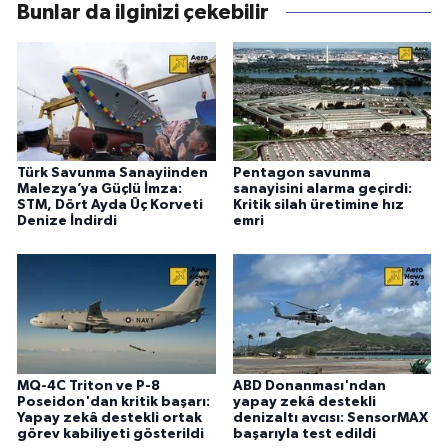
Bunlar da ilginizi çekebilir
Türk Savunma Sanayiinden
Pentagon savunma
Malezya’ya Güçlü İmza:
sanayisini alarma geçirdi:
STM, Dört Ayda Üç Korveti
Kritik silah üretimine hız
Denize İndirdi
emri
MQ-4C Triton ve P-8
ABD Donanması'ndan
Poseidon'dan kritik başarı:
yapay zekâ destekli
Yapay zekâ destekli ortak
denizaltı avcısı: SensorMAX
görev kabiliyeti gösterildi
başarıyla test edildi