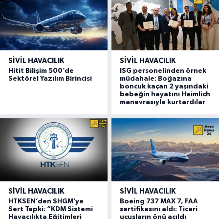
SIVIL HAVACILIK
SIVIL HAVACILIK
Hitit Bilişim 500’de
ISG personelinden örnek
Sektörel Yazılım Birincisi
müdahale: Boğazına
boncuk kaçan 2 yaşındaki
bebeğin hayatını Heimlich
manevrasıyla kurtardılar
SIVIL HAVACILIK
SIVIL HAVACILIK
HTKSEN’den SHGM’ye
Boeing 737 MAX 7, FAA
Sert Tepki: “KDM Sistemi
sertifikasını aldı: Ticari
Havacılıkta Eğitimleri
uçuşların önü açıldı