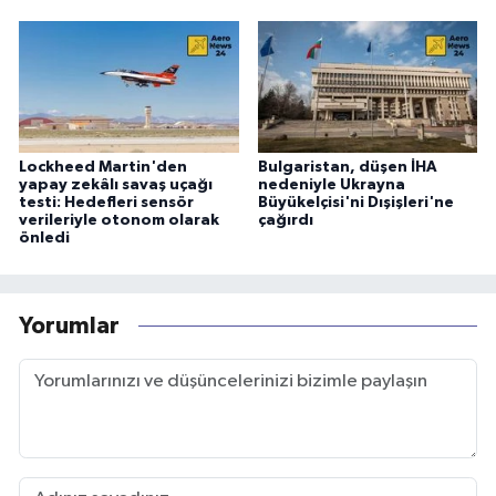
Lockheed Martin'den
Bulgaristan, düşen İHA
yapay zekâlı savaş uçağı
nedeniyle Ukrayna
testi: Hedefleri sensör
Büyükelçisi'ni Dışişleri'ne
verileriyle otonom olarak
çağırdı
önledi
Yorumlar