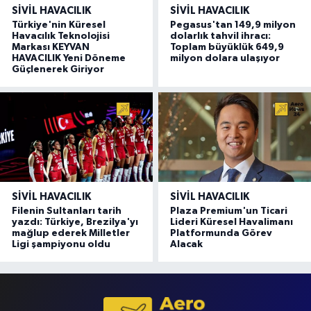
SIVIL HAVACILIK
SIVIL HAVACILIK
Türkiye'nin Küresel
Pegasus'tan 149,9 milyon
Havacılık Teknolojisi
dolarlık tahvil ihracı:
Markası KEYVAN
Toplam büyüklük 649,9
HAVACILIK Yeni Döneme
milyon dolara ulaşıyor
Güçlenerek Giriyor
SIVIL HAVACILIK
SIVIL HAVACILIK
Filenin Sultanları tarih
Plaza Premium'un Ticari
yazdı: Türkiye, Brezilya'yı
Lideri Küresel Havalimanı
mağlup ederek Milletler
Platformunda Görev
Ligi şampiyonu oldu
Alacak