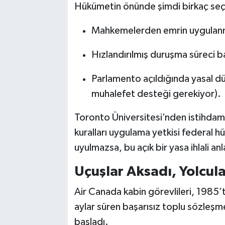
Hükümetin önünde şimdi birkaç se
Mahkemelerden emrin uygulanm
Hızlandırılmış duruşma süreci 
Parlamento açıldığında yasal d
muhalefet desteği gerekiyor).
Toronto Üniversitesi’nden istihdam i
kuralları uygulama yetkisi federal 
uyulmazsa, bu açık bir yasa ihlali a
Uçuşlar Aksadı, Yolcu
Air Canada kabin görevlileri, 1985’
aylar süren başarısız toplu sözleş
başladı.