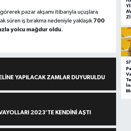
H
Y
A
örerek pazar akşamı itibarıyla uçuşlara
Z
ak süren iş bırakma nedeniyle yaklaşık
700
azla yolcu mağdur oldu
.
SI
Pe
Va
ELİNE YAPILACAK ZAMLAR DUYURULDU
Te
İ
M
AYOLLARI 2023'TE KENDİNİ AŞTI