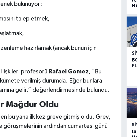
çenek bulunuyor:
H
asını talep etmek,
başlatmak,
üzenleme hazırlamak (ancak bunun için
SI
B
F
lişkileri profesörü
Rafael Gomez
, “Bu
hükümete verilmiş durumda. Eğer bunlara
nlamına gelir.” değerlendirmesinde bulundu.
lar Mağdur Oldu
ten bu yana ilk kez greve gitmiş oldu. Grev,
SI
me görüşmelerinin ardından cumartesi günü
İ