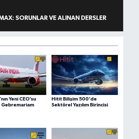
MAX: SORUNLAR VE ALINAN DERSLER
a’nın Yeni CEO’su
Hitit Bilişim 500’de
 Gebremariam
Sektörel Yazılım Birincisi