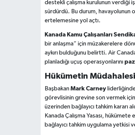
destekli çalışma kurulunun verdiği
sürdürdü. Bu durum, havayolunun op
ertelemesine yol açtı.
Kanada Kamu Çalışanları Sendika
bir anlaşma” için müzakerelere dönü
aykırı bulduğunu belirtti. Air Cana
planladığı uçuş operasyonlarını
paz
Hükümetin Müdahales
Başbakan
Mark Carney
liderliğind
görevlisinin grevine son vermek içi
üzerinden bağlayıcı tahkim kararı ald
Kanada Çalışma Yasası, hükümete e
bağlayıcı tahkim uygulama yetkisi v