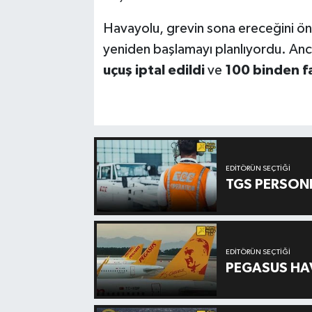
Havayolu, grevin sona ereceğini öng
yeniden başlamayı planlıyordu. Anc
uçuş iptal edildi
ve
100 binden f
EDITÖRÜN SEÇTIĞI
TGS PERSON
EDITÖRÜN SEÇTIĞI
PEGASUS HAV