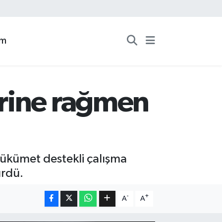
zm
mrine rağmen
hükümet destekli çalışma
ürdü.
-
+
A
A