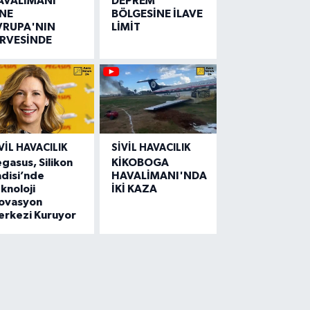
AVALİMANI
DEPREM
İNE
BÖLGESİNE İLAVE
VRUPA'NIN
LİMİT
İRVESİNDE
VIL HAVACILIK
SIVIL HAVACILIK
gasus, Silikon
KİKOBOGA
disi’nde
HAVALİMANI'NDA
knoloji
İKİ KAZA
novasyon
erkezi Kuruyor