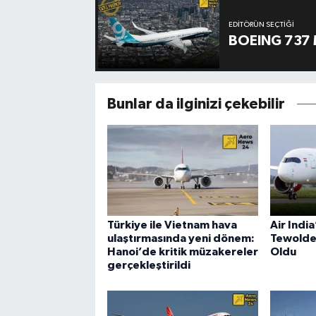
EDITÖRÜN SEÇTIĞI
BOEING 737 
Bunlar da ilginizi çekebilir
Türkiye ile Vietnam hava
Air Indi
ulaştırmasında yeni dönem:
Tewolde
Hanoi’de kritik müzakereler
Oldu
gerçekleştirildi