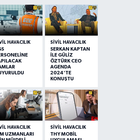
VIL HAVACILIK
SIVIL HAVACILIK
GS
SERKAN KAPTAN
ERSONELİNE
İLE GÜLİZ
APILACAK
ÖZTÜRK CEO
AMLAR
AGENDA
UYURULDU
2024'TE
KONUŞTU
VIL HAVACILIK
SIVIL HAVACILIK
IM UZMANLARI
THY MOBİL
İN MÜJDELİ
UYGULAMASI