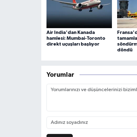
Air India'dan Kanada
Fransa'd
hamlesi: Mumbai-Toronto
tamamla
direkt uçuşları başlıyor
söndürm
döndü
Yorumlar