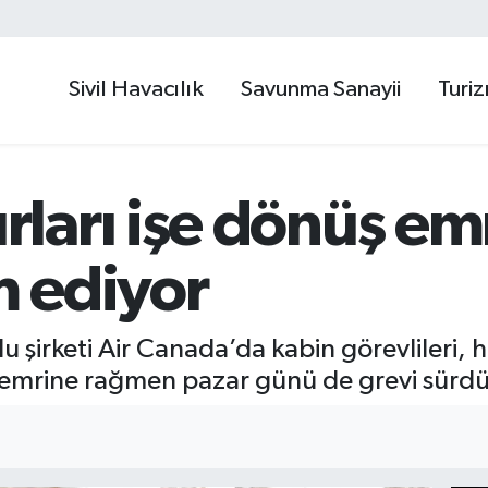
Sivil Havacılık
Savunma Sanayii
Turi
ları işe dönüş e
 ediyor
 şirketi Air Canada’da kabin görevlileri, 
 emrine rağmen pazar günü de grevi sürd