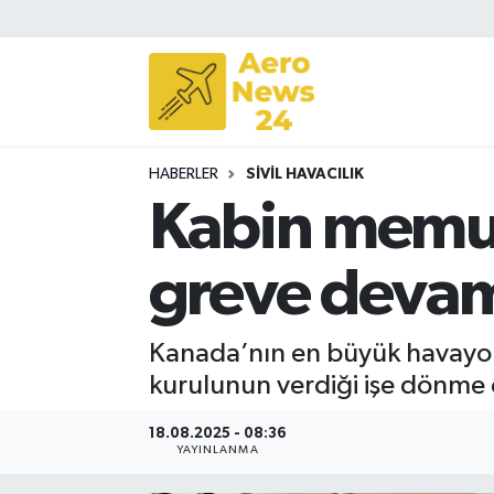
Sivil Havacılık
Savunma Sanayii
HABERLER
SIVIL HAVACILIK
Turizm
Kabin memur
greve devam
Kanada’nın en büyük havayolu
kurulunun verdiği işe dönme
18.08.2025 - 08:36
YAYINLANMA