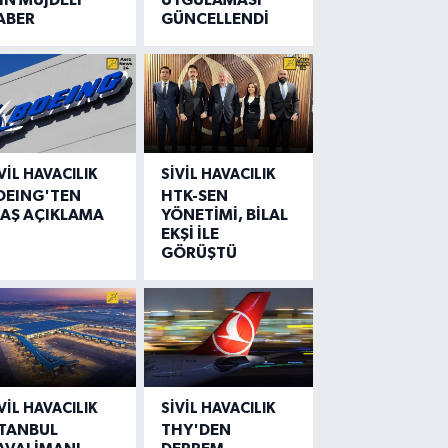
ABER
GÜNCELLENDİ
VIL HAVACILIK
SIVIL HAVACILIK
OEING'TEN
HTK-SEN
LAŞ AÇIKLAMA
YÖNETİMİ, BİLAL
EKŞİ İLE
GÖRÜŞTÜ
VIL HAVACILIK
SIVIL HAVACILIK
STANBUL
THY'DEN