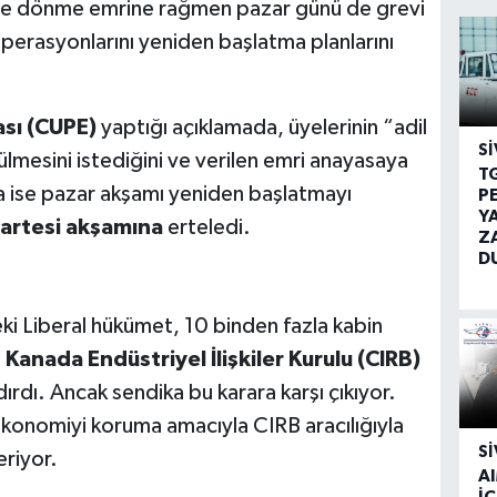
 işe dönme emrine rağmen pazar günü de grevi
erasyonlarını yeniden başlatma planlarını
sı (CUPE)
yaptığı açıklamada, üyelerinin “adil
SI
lmesini istediğini ve verilen emri anayasaya
T
da ise pazar akşamı yeniden başlatmayı
P
Y
artesi akşamına
erteledi.
Z
D
i
eki Liberal hükümet, 10 binden fazla kabin
n
Kanada Endüstriyel İlişkiler Kurulu (CIRB)
ırdı. Ancak sendika bu karara karşı çıkıyor.
konomiyi koruma amacıyla CIRB aracılığıyla
SI
eriyor.
A
İÇ