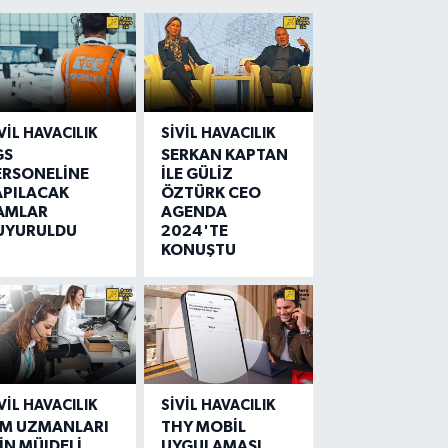
VIL HAVACILIK
SIVIL HAVACILIK
GS
SERKAN KAPTAN
ERSONELİNE
İLE GÜLİZ
APILACAK
ÖZTÜRK CEO
AMLAR
AGENDA
UYURULDU
2024'TE
KONUŞTU
VIL HAVACILIK
SIVIL HAVACILIK
IM UZMANLARI
THY MOBİL
İN MÜJDELİ
UYGULAMASI