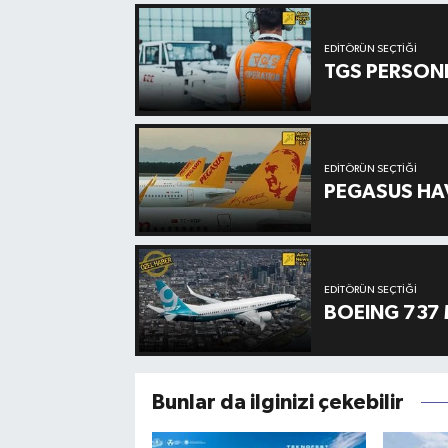
EDITÖRÜN SEÇTIĞI
TGS PERSON
EDITÖRÜN SEÇTIĞI
PEGASUS HAV
EDITÖRÜN SEÇTIĞI
BOEING 737 
Bunlar da ilginizi çekebilir