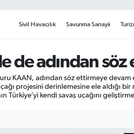
Sivil Havacılık
Savunma Sanayii
Turi
 de adından söz e
ruru KAAN, adından söz ettirmeye devam e
 uçağı projesini derinlemesine ele aldığı b
n Türkiye’yi kendi savaş uçağını geliştirm