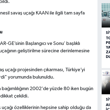
ıldı.
nesil savaş uçağı KAAN ile ilgili tam sayfa
su
SI
T
P
AR-GE’sinin Başlangıcı ve Sonu’ başlıklı
Y
uçağının geliştirilme sürecine derinlemesine
Z
D
aş uçağı projesinden çıkarması, Türkiye’yi
irdi" yorumunda bulunuldu.
şa bağımlılığının 2002'de yüzde 80 iken bugün
dikkat çekildi.
SI
A
 uçağı özelliklerinin hepsine sahip olduğu da
İÇ