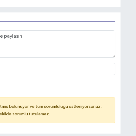
tmiş bulunuyor ve tüm sorumluluğu üstleniyorsunuz.
kilde sorumlu tutulamaz.