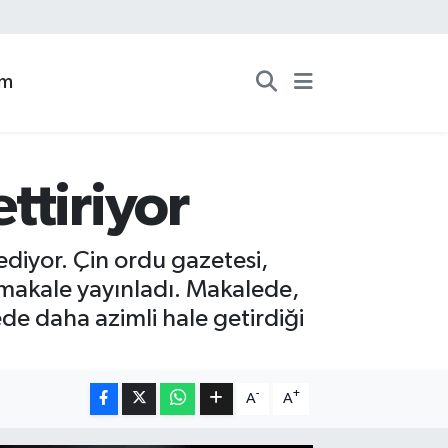
zm
ttiriyor
diyor. Çin ordu gazetesi,
ir makale yayınladı. Makalede,
ede daha azimli hale getirdiği
-
+
A
A