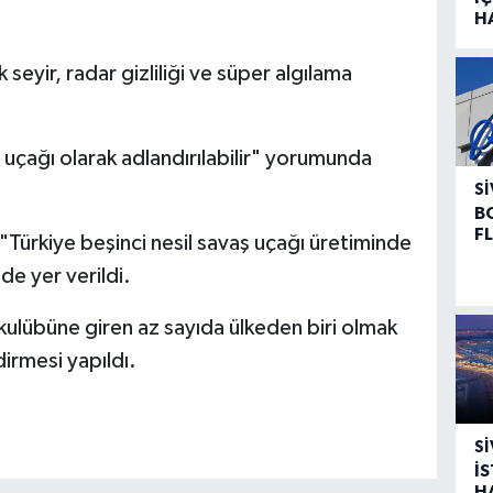
H
eyir, radar gizliliği ve süper algılama
 uçağı olarak adlandırılabilir" yorumunda
SI
B
F
Türkiye beşinci nesil savaş uçağı üretiminde
 de yer verildi.
kulübüne giren az sayıda ülkeden biri olmak
irmesi yapıldı.
SI
İ
H