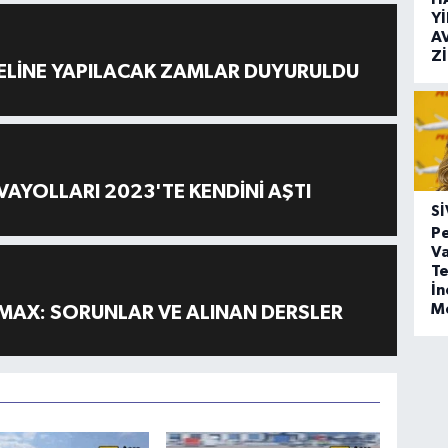
Y
A
Z
ELİNE YAPILACAK ZAMLAR DUYURULDU
AYOLLARI 2023'TE KENDİNİ AŞTI
SI
Pe
Va
Te
İ
M
MAX: SORUNLAR VE ALINAN DERSLER