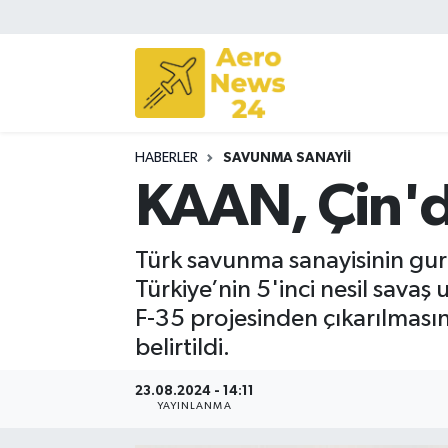
Sivil Havacılık
Savunma Sanayii
HABERLER
SAVUNMA SANAYII
Turizm
KAAN, Çin'de
Türk savunma sanayisinin gu
Türkiye’nin 5'inci nesil savaş
F-35 projesinden çıkarılmasını
belirtildi.
23.08.2024 - 14:11
YAYINLANMA