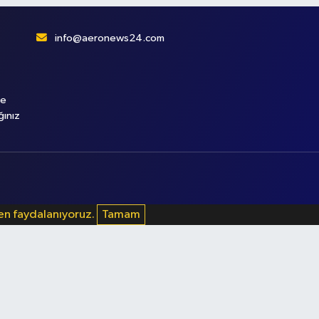
info@aeronews24.com
le
ğınız
den faydalanıyoruz.
Tamam