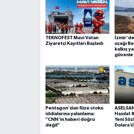
TEKNOFEST Mavi Vatan
İzmir'd
Ziyaretçi Kayıtları Başladı
uçağı Be
kalkış y
güvenle 
Pentagon'dan füze stoku
ASELSAN’
iddialarına yalanlama:
Hasılat 
"CNN'in haberi doğru
Yeni Söz
değil"
Dolara U