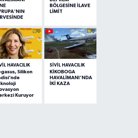
İNE
BÖLGESİNE İLAVE
VRUPA'NIN
LİMİT
İRVESİNDE
VIL HAVACILIK
SIVIL HAVACILIK
gasus, Silikon
KİKOBOGA
disi’nde
HAVALİMANI'NDA
knoloji
İKİ KAZA
novasyon
erkezi Kuruyor