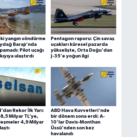
eki yangın söndürme
Pentagon raporu: Çin savaş
ydağ Barajı'nda
uçakları küresel pazarda
apamadı: Pilot uçağı
yükselişte, Orta Doğu'dan
kıyıya ulaştırdı
J-35'e yoğun ilgi
dan Rekor İlk Yarı:
ABD Hava Kuvvetleri'nde
88,5 Milyar TL’ye,
bir dönem sona erdi: A-
leşmeler 4,9 Milyar
10'lar Davis-Monthan
laştı
Üssü'nden son kez
havalandı