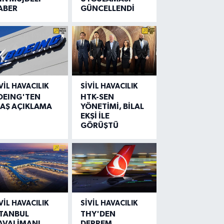
ABER
GÜNCELLENDİ
VIL HAVACILIK
SIVIL HAVACILIK
OEING'TEN
HTK-SEN
LAŞ AÇIKLAMA
YÖNETİMİ, BİLAL
EKŞİ İLE
GÖRÜŞTÜ
VIL HAVACILIK
SIVIL HAVACILIK
STANBUL
THY'DEN
AVALİMANI
DEPREM