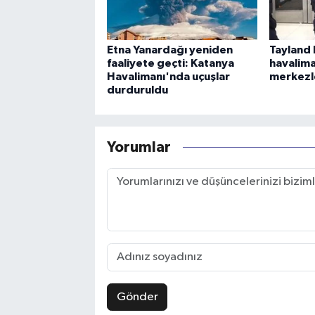
Etna Yanardağı yeniden
Tayland 
faaliyete geçti: Katanya
havalima
Havalimanı'nda uçuşlar
merkezl
durduruldu
Yorumlar
Gönder