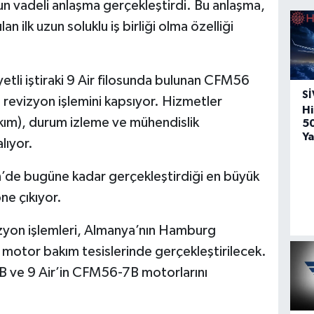
un vadeli anlaşma gerçekleştirdi. Bu anlaşma,
n ilk uzun soluklu iş birliği olma özelliği
etli iştiraki 9 Air filosunda bulunan CFM56
SI
 revizyon işlemini kapsıyor. Hizmetler
Hi
kım), durum izleme ve mühendislik
5
Ya
alıyor.
Çin’de bugüne kadar gerçekleştirdiği en büyük
ne çıkıyor.
yon işlemleri, Almanya’nın Hamburg
 motor bakım tesislerinde gerçekleştirilecek.
B ve 9 Air’in CFM56-7B motorlarını