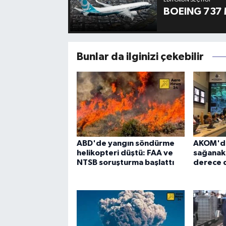
BOEING 737 
Bunlar da ilginizi çekebilir
ABD'de yangın söndürme
AKOM'dan
helikopteri düştü: FAA ve
sağanak u
NTSB soruşturma başlattı
derece 