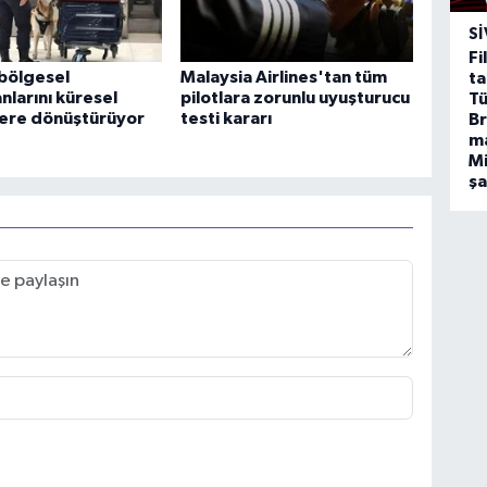
SI
Fi
bölgesel
Malaysia Airlines'tan tüm
ta
nlarını küresel
pilotlara zorunlu uyuşturucu
Tü
ere dönüştürüyor
testi kararı
Br
m
Mi
ş