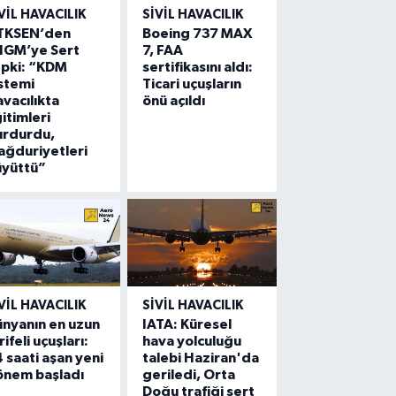
VIL HAVACILIK
SIVIL HAVACILIK
TKSEN’den
Boeing 737 MAX
HGM’ye Sert
7, FAA
epki: “KDM
sertifikasını aldı:
stemi
Ticari uçuşların
vacılıkta
önü açıldı
itimleri
urdurdu,
ğduriyetleri
üyüttü”
VIL HAVACILIK
SIVIL HAVACILIK
nyanın en uzun
IATA: Küresel
rifeli uçuşları:
hava yolculuğu
 saati aşan yeni
talebi Haziran'da
önem başladı
geriledi, Orta
Doğu trafiği sert