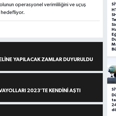
yolunun operasyonel verimliliğini ve uçuş
SI
H
 hedefliyor.
S
T
Si
Ha
Eğ
D
Ma
B
ELİNE YAPILACAK ZAMLAR DUYURULDU
SI
AYOLLARI 2023'TE KENDİNİ AŞTI
Dü
ta
24
d