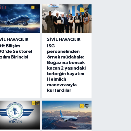
VIL HAVACILIK
SIVIL HAVACILIK
tit Bilişim
ISG
00’de Sektörel
personelinden
zılım Birincisi
örnek müdahale:
Boğazına boncuk
kaçan 2 yaşındaki
bebeğin hayatını
Heimlich
manevrasıyla
kurtardılar