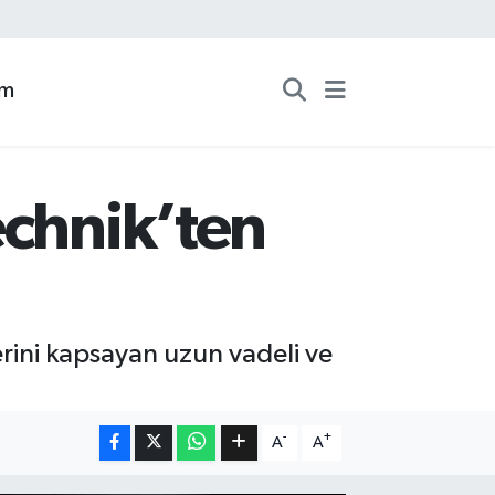
zm
echnik’ten
rini kapsayan uzun vadeli ve
-
+
A
A