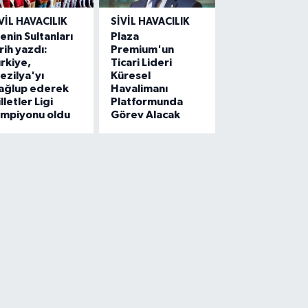
VIL HAVACILIK
SIVIL HAVACILIK
lenin Sultanları
Plaza
rih yazdı:
Premium'un
rkiye,
Ticari Lideri
ezilya'yı
Küresel
ağlup ederek
Havalimanı
lletler Ligi
Platformunda
ampiyonu oldu
Görev Alacak