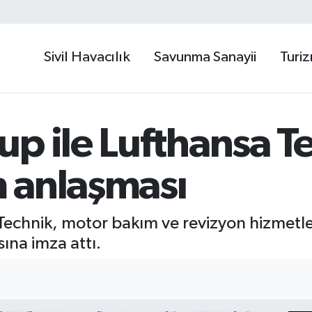
Sivil Havacılık
Savunma Sanayii
Turi
p ile Lufthansa T
 anlaşması
echnik, motor bakım ve revizyon hizmetle
sına imza attı.