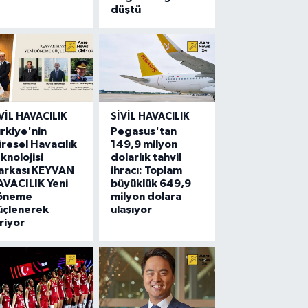
düştü
VIL HAVACILIK
SIVIL HAVACILIK
rkiye'nin
Pegasus'tan
resel Havacılık
149,9 milyon
knolojisi
dolarlık tahvil
arkası KEYVAN
ihracı: Toplam
VACILIK Yeni
büyüklük 649,9
öneme
milyon dolara
üçlenerek
ulaşıyor
riyor