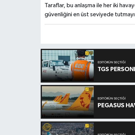
Taraflar, bu anlaşma ile her iki hava
güvenliğini en üst seviyede tutmayı
EDITÖRÜN SEÇTIĞI
TGS PERSON
EDITÖRÜN SEÇTIĞI
PEGASUS HAV
EDITÖRÜN SEÇTIĞI