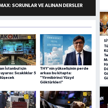
MAX: SORUNLAR VE ALINAN DERSLER
SI
Tü
Kü
Te
M
HA
 İstanbul için
THY'nin yükselişinin perde
D
yarısı: Sıcaklıklar 5
arkası bu kitapta:
G
düşecek
"Yirmibirinci Yüzyıl
Gi
Göktürkleri"