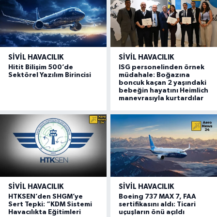
SIVIL HAVACILIK
SIVIL HAVACILIK
Hitit Bilişim 500’de
ISG personelinden örnek
Sektörel Yazılım Birincisi
müdahale: Boğazına
boncuk kaçan 2 yaşındaki
bebeğin hayatını Heimlich
manevrasıyla kurtardılar
SIVIL HAVACILIK
SIVIL HAVACILIK
HTKSEN’den SHGM’ye
Boeing 737 MAX 7, FAA
Sert Tepki: “KDM Sistemi
sertifikasını aldı: Ticari
Havacılıkta Eğitimleri
uçuşların önü açıldı