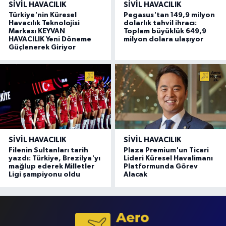
SIVIL HAVACILIK
SIVIL HAVACILIK
Türkiye'nin Küresel
Pegasus'tan 149,9 milyon
Havacılık Teknolojisi
dolarlık tahvil ihracı:
Markası KEYVAN
Toplam büyüklük 649,9
HAVACILIK Yeni Döneme
milyon dolara ulaşıyor
Güçlenerek Giriyor
SIVIL HAVACILIK
SIVIL HAVACILIK
Filenin Sultanları tarih
Plaza Premium'un Ticari
yazdı: Türkiye, Brezilya'yı
Lideri Küresel Havalimanı
mağlup ederek Milletler
Platformunda Görev
Ligi şampiyonu oldu
Alacak