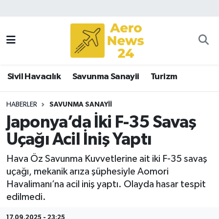
Sivil Havacılık
Savunma Sanayii
Sivil Havacılık
Savunma Sanayii
Turizm
Turizm
HABERLER
SAVUNMA SANAYII
Japonya’da İki F-35 Savaş
Uçağı Acil İniş Yaptı
Hava Öz Savunma Kuvvetlerine ait iki F-35 savaş
uçağı, mekanik arıza şüphesiyle Aomori
Havalimanı’na acil iniş yaptı. Olayda hasar tespit
edilmedi.
17.09.2025 - 23:25