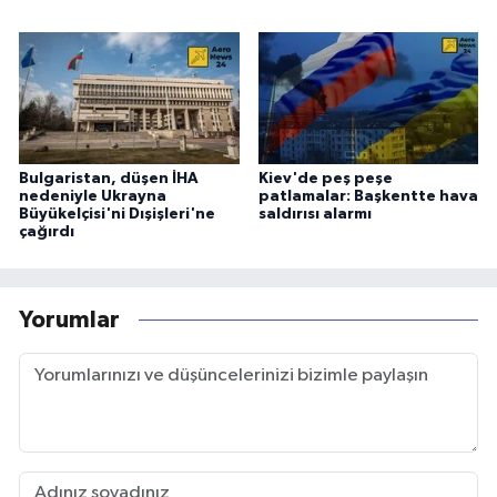
Bulgaristan, düşen İHA
Kiev'de peş peşe
nedeniyle Ukrayna
patlamalar: Başkentte hava
Büyükelçisi'ni Dışişleri'ne
saldırısı alarmı
çağırdı
Yorumlar