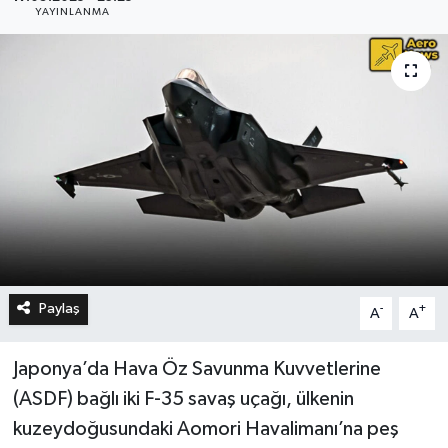
YAYINLANMA
Paylaş
-
+
A
A
Japonya’da Hava Öz Savunma Kuvvetlerine
(ASDF) bağlı iki F-35 savaş uçağı, ülkenin
kuzeydoğusundaki Aomori Havalimanı’na peş