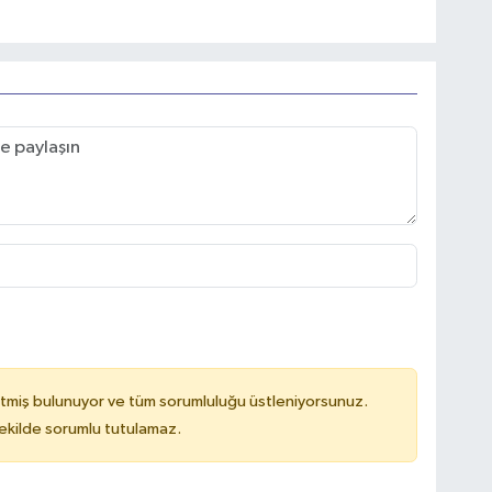
tmiş bulunuyor ve tüm sorumluluğu üstleniyorsunuz.
kilde sorumlu tutulamaz.