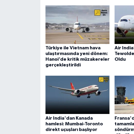
Türkiye ile Vietnam hava
Air Indi
ulaştırmasında yeni dönem:
Tewolde
Hanoi’de kritik müzakereler
Oldu
gerçekleştirildi
Air India'dan Kanada
Fransa'd
hamlesi: Mumbai-Toronto
tamamla
direkt uçuşları başlıyor
söndürm