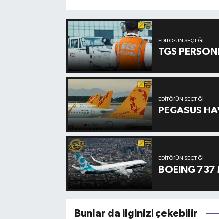
EDITÖRÜN SEÇTIĞI
TGS PERSON
EDITÖRÜN SEÇTIĞI
PEGASUS HAV
EDITÖRÜN SEÇTIĞI
BOEING 737 
Bunlar da ilginizi çekebilir