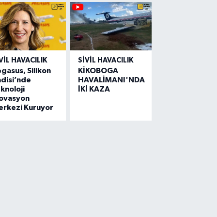
VIL HAVACILIK
SIVIL HAVACILIK
gasus, Silikon
KİKOBOGA
disi’nde
HAVALİMANI'NDA
knoloji
İKİ KAZA
novasyon
erkezi Kuruyor