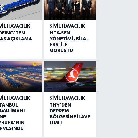
VIL HAVACILIK
SIVIL HAVACILIK
OEING'TEN
HTK-SEN
LAŞ AÇIKLAMA
YÖNETİMİ, BİLAL
EKŞİ İLE
GÖRÜŞTÜ
VIL HAVACILIK
SIVIL HAVACILIK
STANBUL
THY'DEN
AVALİMANI
DEPREM
İNE
BÖLGESİNE İLAVE
VRUPA'NIN
LİMİT
İRVESİNDE