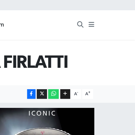
zm
FIRLATTI
-
+
A
A