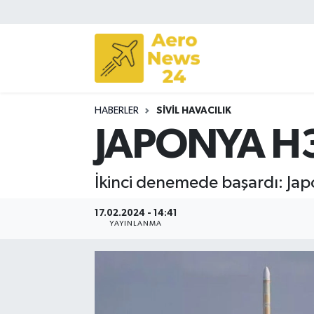
Sivil Havacılık
Savunma Sanayii
HABERLER
SIVIL HAVACILIK
Turizm
JAPONYA H3
İkinci denemede başardı: Japo
17.02.2024 - 14:41
YAYINLANMA