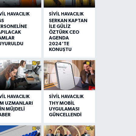
VIL HAVACILIK
SIVIL HAVACILIK
GS
SERKAN KAPTAN
ERSONELİNE
İLE GÜLİZ
APILACAK
ÖZTÜRK CEO
AMLAR
AGENDA
UYURULDU
2024'TE
KONUŞTU
VIL HAVACILIK
SIVIL HAVACILIK
IM UZMANLARI
THY MOBİL
İN MÜJDELİ
UYGULAMASI
ABER
GÜNCELLENDİ