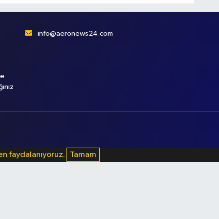
info@aeronews24.com
le
ğınız
den faydalanıyoruz.
Tamam