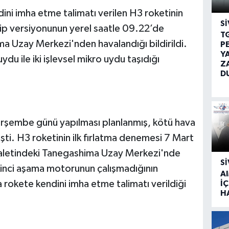
ini imha etme talimatı verilen H3 roketinin
SI
hip versiyonunun yerel saatle 09.22’de
T
 Uzay Merkezi'nden havalandığı bildirildi.
P
Y
du ile iki işlevsel mikro uydu taşıdığı
Z
D
 Perşembe günü yapılması planlanmış, kötü hava
şti. H3 roketinin ilk fırlatma denemesi 7 Mart
letindeki Tanegashima Uzay Merkezi'nde
SI
 ikinci aşama motorunun çalışmadığının
A
a rokete kendini imha etme talimatı verildiği
İÇ
H