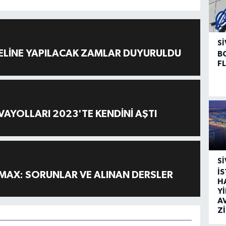
SI
ELİNE YAPILACAK ZAMLAR DUYURULDU
B
F
AYOLLARI 2023'TE KENDİNİ AŞTI
SI
İ
MAX: SORUNLAR VE ALINAN DERSLER
H
Y
A
Z