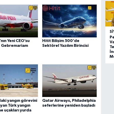
SI
Pe
a’nın Yeni CEO’su
Hitit Bilişim 500’de
Va
 Gebremariam
Sektörel Yazılım Birincisi
Te
İ
M
aki yangın görevini
Qatar Airways, Philadelphia
yan Türk yangın
seferlerine yeniden başladı
e uçakları yurda