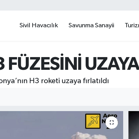
Sivil Havacılık
Savunma Sanayii
Turi
 FÜZESİNİ UZAYA 
nya’nın H3 roketi uzaya fırlatıldı