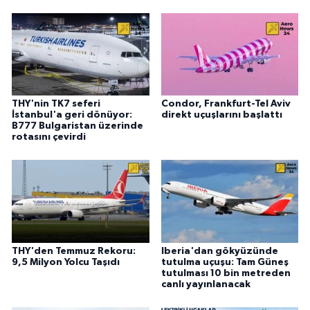
THY'nin TK7 seferi
Condor, Frankfurt-Tel Aviv
İstanbul'a geri dönüyor:
direkt uçuşlarını başlattı
B777 Bulgaristan üzerinde
rotasını çevirdi
THY'den Temmuz Rekoru:
Iberia'dan gökyüzünde
9,5 Milyon Yolcu Taşıdı
tutulma uçuşu: Tam Güneş
tutulması 10 bin metreden
canlı yayınlanacak