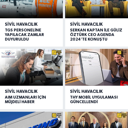
SIVIL HAVACILIK
SIVIL HAVACILIK
TGS PERSONELİNE
SERKAN KAPTAN İLE GÜLİZ
YAPILACAK ZAMLAR
ÖZTÜRK CEO AGENDA
DUYURULDU
2024'TE KONUŞTU
SIVIL HAVACILIK
SIVIL HAVACILIK
AIM UZMANLARI İÇİN
THY MOBİL UYGULAMASI
MÜJDELİ HABER
GÜNCELLENDİ