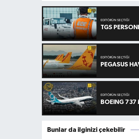
EDITÖRÜN SEÇTIĞI
TGS PERSON
EDITÖRÜN SEÇTIĞI
PEGASUS HAV
EDITÖRÜN SEÇTIĞI
BOEING 737 
Bunlar da ilginizi çekebilir