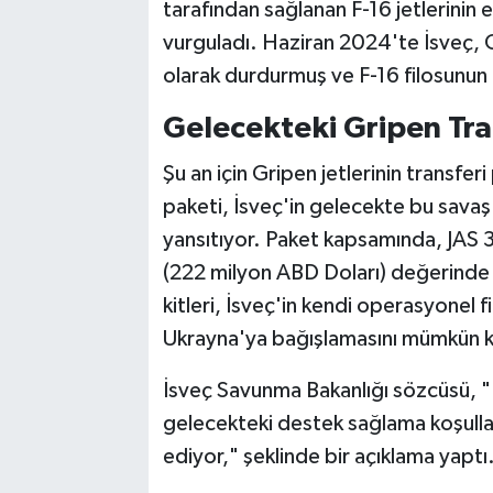
tarafından sağlanan F-16 jetlerinin
vurguladı. Haziran 2024'te İsveç, G
olarak durdurmuş ve F-16 filosunun 
Gelecekteki Gripen Tran
Şu an için Gripen jetlerinin transfe
paketi, İsveç'in gelecekte bu sava
yansıtıyor. Paket kapsamında, JAS 3
(222 milyon ABD Doları) değerinde ö
kitleri, İsveç'in kendi operasyonel
Ukrayna'ya bağışlamasını mümkün kıl
İsveç Savunma Bakanlığı sözcüsü, 
gelecekteki destek sağlama koşullar
ediyor," şeklinde bir açıklama yaptı