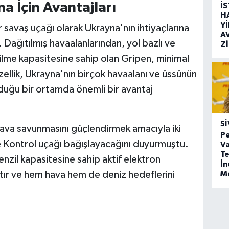
na İçin Avantajları
İ
H
Y
 savaş uçağı olarak Ukrayna'nın ihtiyaçlarına
A
 Dağıtılmış havaalanlarından, yol bazlı ve
Z
lme kapasitesine sahip olan Gripen, minimal
zellik, Ukrayna'nın birçok havaalanı ve üssünün
lduğu bir ortamda önemli bir avantaj
SI
ava savunmasını güçlendirmek amacıyla iki
Pe
ontrol uçağı bağışlayacağını duyurmuştu.
Va
Te
nzil kapasitesine sahip aktif elektron
İ
ştır ve hem hava hem de deniz hedeflerini
M