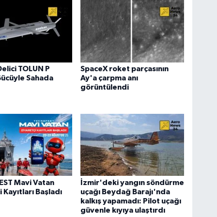
Delici TOLUN P
SpaceX roket parçasının
Gücüyle Sahada
Ay'a çarpma anı
görüntülendi
ST Mavi Vatan
İzmir'deki yangın söndürme
 Kayıtları Başladı
uçağı Beydağ Barajı'nda
kalkış yapamadı: Pilot uçağı
güvenle kıyıya ulaştırdı