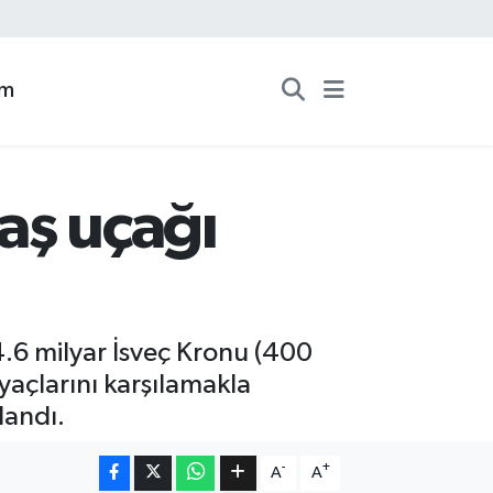
zm
aş uçağı
4.6 milyar İsveç Kronu (400
yaçlarını karşılamakla
landı.
-
+
A
A