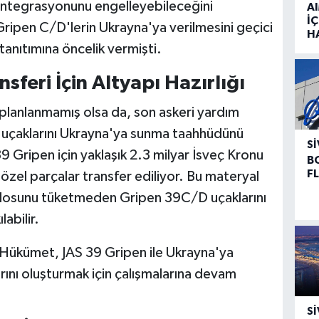
 entegrasyonunu engelleyebileceğini
A
İÇ
ripen C/D'lerin Ukrayna'ya verilmesini geçici
H
tanıtımına öncelik vermişti.
sferi İçin Altyapı Hazırlığı
ri planlanmamış olsa da, son askeri yardım
ş uçaklarını Ukrayna'ya sunma taahhüdünü
SI
9 Gripen için yaklaşık 2.3 milyar İsveç Kronu
B
F
zel parçalar transfer ediliyor. Bu materyal
 filosunu tüketmeden Gripen 39C/D uçaklarını
abilir.
"Hükümet, JAS 39 Gripen ile Ukrayna'ya
ını oluşturmak için çalışmalarına devam
.
SI