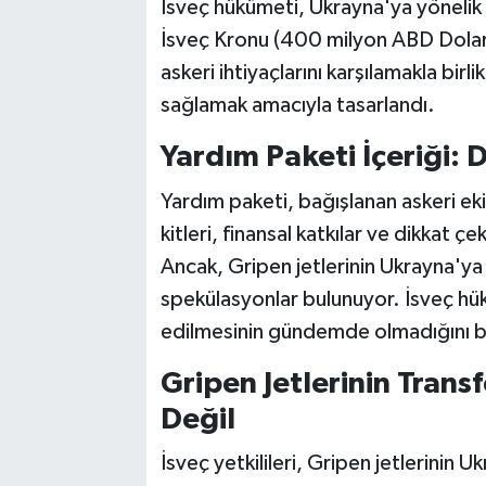
İsveç hükümeti, Ukrayna'ya yönelik 1
İsveç Kronu (400 milyon ABD Doları
askeri ihtiyaçlarını karşılamakla birl
sağlamak amacıyla tasarlandı.
Yardım Paketi İçeriği:
Yardım paketi, bağışlanan askeri e
kitleri, finansal katkılar ve dikkat çe
Ancak, Gripen jetlerinin Ukrayna'y
spekülasyonlar bulunuyor. İsveç hük
edilmesinin gündemde olmadığını be
Gripen Jetlerinin Transf
Değil
İsveç yetkilileri, Gripen jetlerinin U