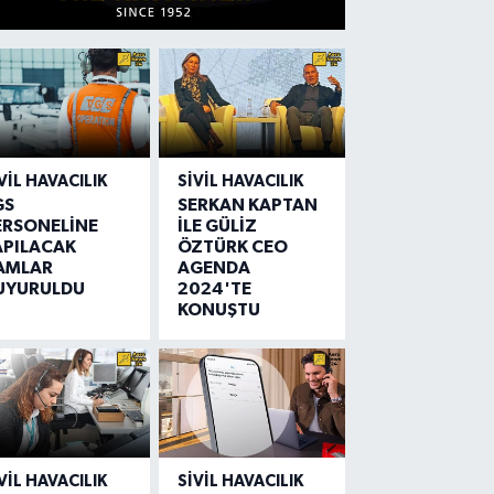
VIL HAVACILIK
SIVIL HAVACILIK
GS
SERKAN KAPTAN
ERSONELİNE
İLE GÜLİZ
APILACAK
ÖZTÜRK CEO
AMLAR
AGENDA
UYURULDU
2024'TE
KONUŞTU
VIL HAVACILIK
SIVIL HAVACILIK