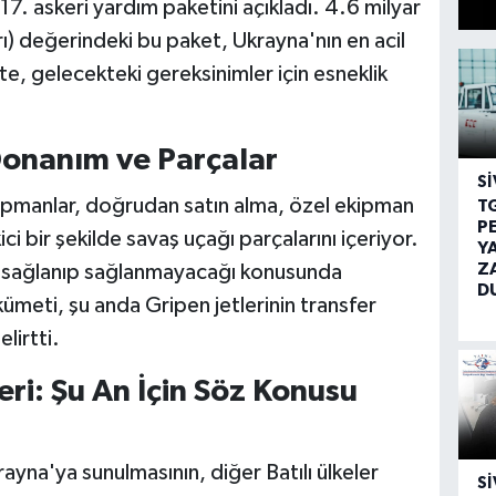
7. askeri yardım paketini açıkladı. 4.6 milyar
) değerindeki bu paket, Ukrayna'nın en acil
ikte, gelecekteki gereksinimler için esneklik
 Donanım ve Parçalar
SI
kipmanlar, doğrudan satın alma, özel ekipman
T
P
kici bir şekilde savaş uçağı parçalarını içeriyor.
Y
Z
a sağlanıp sağlanmayacağı konusunda
D
ümeti, şu anda Gripen jetlerinin transfer
lirtti.
eri: Şu An İçin Söz Konusu
krayna'ya sunulmasının, diğer Batılı ülkeler
SI