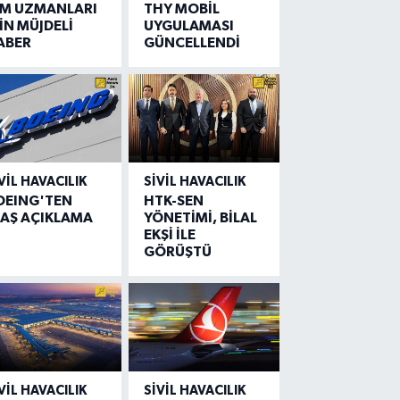
IM UZMANLARI
THY MOBİL
İN MÜJDELİ
UYGULAMASI
ABER
GÜNCELLENDİ
VIL HAVACILIK
SIVIL HAVACILIK
OEING'TEN
HTK-SEN
LAŞ AÇIKLAMA
YÖNETİMİ, BİLAL
EKŞİ İLE
GÖRÜŞTÜ
VIL HAVACILIK
SIVIL HAVACILIK