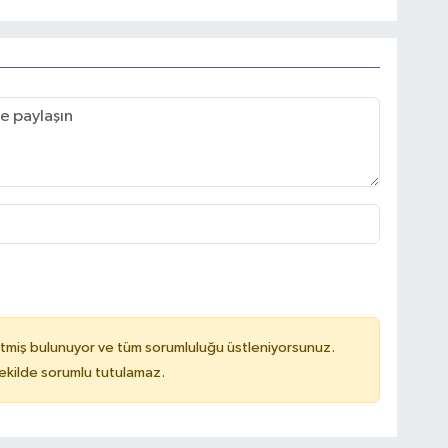
tmiş bulunuyor ve tüm sorumluluğu üstleniyorsunuz.
kilde sorumlu tutulamaz.