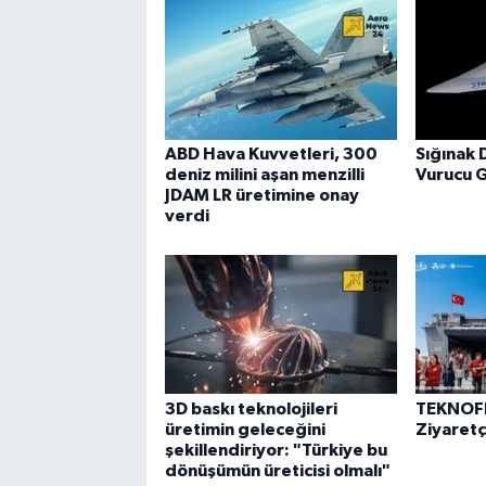
ABD Hava Kuvvetleri, 300
Sığınak 
deniz milini aşan menzilli
Vurucu 
JDAM LR üretimine onay
verdi
3D baskı teknolojileri
TEKNOFE
üretimin geleceğini
Ziyaretçi
şekillendiriyor: "Türkiye bu
dönüşümün üreticisi olmalı"