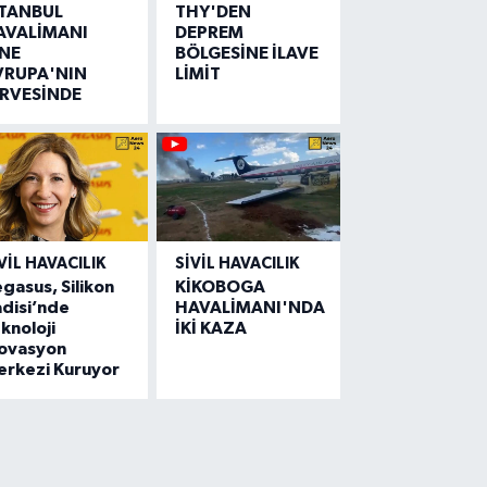
STANBUL
THY'DEN
AVALİMANI
DEPREM
İNE
BÖLGESİNE İLAVE
VRUPA'NIN
LİMİT
İRVESİNDE
VIL HAVACILIK
SIVIL HAVACILIK
gasus, Silikon
KİKOBOGA
disi’nde
HAVALİMANI'NDA
knoloji
İKİ KAZA
novasyon
erkezi Kuruyor