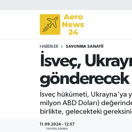
Sivil Havacılık
Savunma Sanayii
HABERLER
SAVUNMA SANAYII
Turizm
İsveç, Ukray
gönderecek
İsveç hükümeti, Ukrayna'ya yö
milyon ABD Doları) değerindek
birlikte, gelecekteki gereksin
11.09.2024 - 12:57
YAYINLANMA