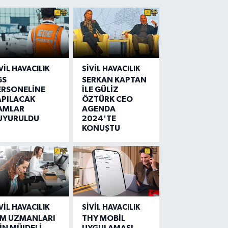
VIL HAVACILIK
SIVIL HAVACILIK
GS
SERKAN KAPTAN
ERSONELİNE
İLE GÜLİZ
APILACAK
ÖZTÜRK CEO
AMLAR
AGENDA
UYURULDU
2024'TE
KONUŞTU
VIL HAVACILIK
SIVIL HAVACILIK
IM UZMANLARI
THY MOBİL
İN MÜJDELİ
UYGULAMASI