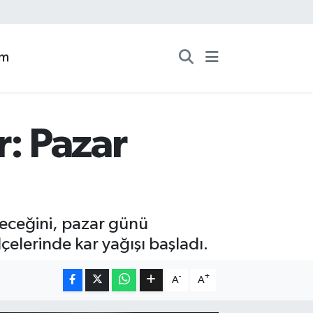
zm
r: Pazar
şeceğini, pazar günü
lçelerinde kar yağışı başladı.
-
+
A
A