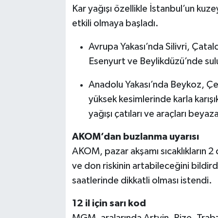
Kar yağışı özellikle İstanbul’un kuze
etkili olmaya başladı.
Avrupa Yakası’nda Silivri, Çatal
Esenyurt ve Beylikdüzü’nde sulu 
Anadolu Yakası’nda Beykoz, Çe
yüksek kesimlerinde karla karış
yağışı çatıları ve araçları beya
AKOM’dan buzlanma uyarısı
AKOM, pazar akşamı sıcaklıkların 2 
ve don riskinin artabileceğini bildir
saatlerinde dikkatli olması istendi.
12 il için sarı kod