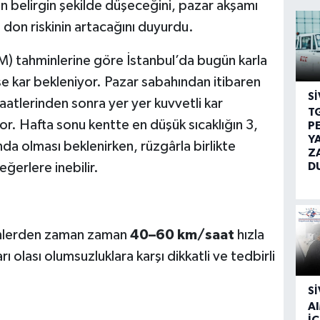
ın belirgin şekilde düşeceğini, pazar akşamı
 don riskinin artacağını duyurdu.
 tahminlerine göre İstanbul’da bugün karla
se kar bekleniyor. Pazar sabahından itibaren
SI
saatlerinden sonra yer yer kuvvetli kar
T
r. Hafta sonu kentte en düşük sıcaklığın 3,
P
Y
nda olması beklenirken, rüzgârla birlikte
Z
D
eğerlere inebilir.
 yönlerden zaman zaman
40–60 km/saat
hızla
ı olası olumsuzluklara karşı dikkatli ve tedbirli
SI
A
İÇ