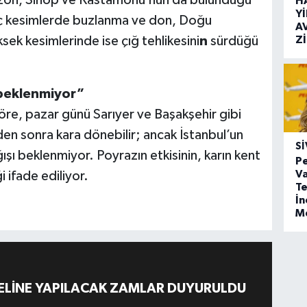
bzon, Sinop ve Kastamonu’nun da bulunduğu
H
Y
ı. İç kesimlerde buzlanma ve don, Doğu
A
Z
ek kesimlerinde ise çığ tehlikesini
n
sürdüğü
 beklenmiyor”
re, pazar günü Sarıyer ve Başakşehir gibi
en sonra kara dönebilir; ancak İstanbul’un
SI
şı beklenmiyor. Poyrazın etkisinin, karın kent
Pe
Va
i ifade ediliyor.
Te
İ
M
ELİNE YAPILACAK ZAMLAR DUYURULDU