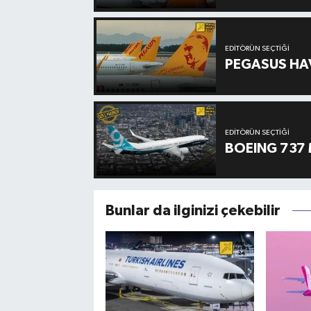
EDITÖRÜN SEÇTIĞI
PEGASUS HAV
EDITÖRÜN SEÇTIĞI
BOEING 737 
Bunlar da ilginizi çekebilir