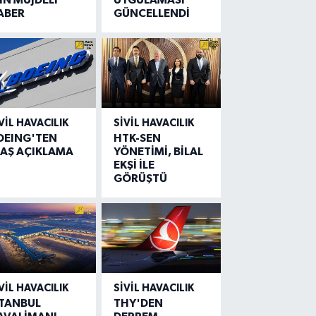
ABER
GÜNCELLENDİ
VIL HAVACILIK
SIVIL HAVACILIK
OEING'TEN
HTK-SEN
LAŞ AÇIKLAMA
YÖNETİMİ, BİLAL
EKŞİ İLE
GÖRÜŞTÜ
VIL HAVACILIK
SIVIL HAVACILIK
STANBUL
THY'DEN