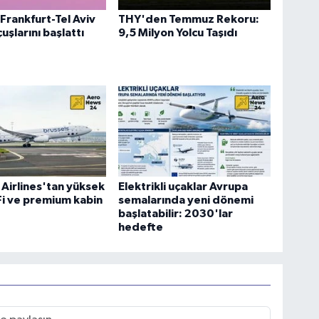
Frankfurt-Tel Aviv
THY'den Temmuz Rekoru:
uşlarını başlattı
9,5 Milyon Yolcu Taşıdı
 Airlines'tan yüksek
Elektrikli uçaklar Avrupa
-Fi ve premium kabin
semalarında yeni dönemi
başlatabilir: 2030'lar
hedefte