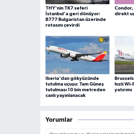
THY'nin TK7 seferi
Condor, 
İstanbul'a geri dönüyor:
direkt uç
B777 Bulgaristan üzerinde
rotasını çevirdi
Iberia'dan gökyüzünde
Brussels
tutulma uçuşu: Tam Güneş
hızlı Wi
tutulması 10 bin metreden
yatırımı
canlı yayınlanacak
Yorumlar