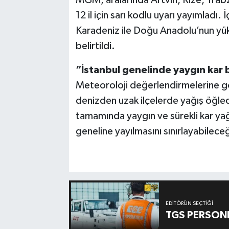
MGM, aralarında Artvin, Rize, Tra
12 il için sarı kodlu uyarı yayımlad
Karadeniz ile Doğu Anadolu’nun yüks
belirtildi.
“İstanbul genelinde yaygın kar
Meteoroloji değerlendirmelerine gö
denizden uzak ilçelerde yağış öğled
tamamında yaygın ve sürekli kar yağı
geneline yayılmasını sınırlayabileceğ
EDITÖRÜN SEÇTIĞI
TGS PERSON