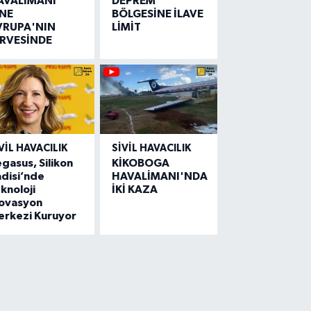
AVALİMANI
DEPREM
İNE
BÖLGESİNE İLAVE
VRUPA'NIN
LİMİT
İRVESİNDE
VIL HAVACILIK
SIVIL HAVACILIK
gasus, Silikon
KİKOBOGA
disi’nde
HAVALİMANI'NDA
knoloji
İKİ KAZA
novasyon
erkezi Kuruyor