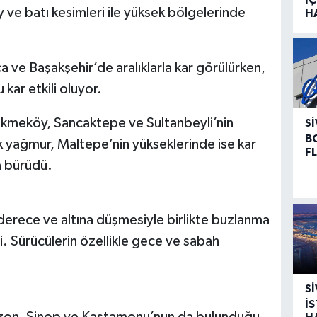
y ve batı kesimleri ile yüksek bölgelerinde
H
ca ve Başakşehir’de aralıklarla kar görülürken,
kar etkili oluyor.
kmeköy, Sancaktepe ve Sultanbeyli’nin
SI
B
ık yağmur, Maltepe’nin yükseklerinde ise kar
F
za bürüdü.
derece ve altına düşmesiyle birlikte buzlanma
di. Sürücülerin özellikle gece ve sabah
SI
İ