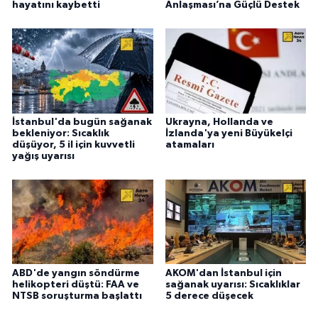
hayatını kaybetti
Anlaşması’na Güçlü Destek
İstanbul'da bugün sağanak
Ukrayna, Hollanda ve
bekleniyor: Sıcaklık
İzlanda'ya yeni Büyükelçi
düşüyor, 5 il için kuvvetli
atamaları
yağış uyarısı
ABD'de yangın söndürme
AKOM'dan İstanbul için
helikopteri düştü: FAA ve
sağanak uyarısı: Sıcaklıklar
NTSB soruşturma başlattı
5 derece düşecek