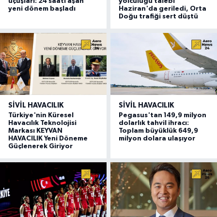
uçuşları: 24 saati aşan
yolculuğu talebi
yeni dönem başladı
Haziran'da geriledi, Orta
Doğu trafiği sert düştü
SIVIL HAVACILIK
SIVIL HAVACILIK
Türkiye'nin Küresel
Pegasus'tan 149,9 milyon
Havacılık Teknolojisi
dolarlık tahvil ihracı:
Markası KEYVAN
Toplam büyüklük 649,9
HAVACILIK Yeni Döneme
milyon dolara ulaşıyor
Güçlenerek Giriyor