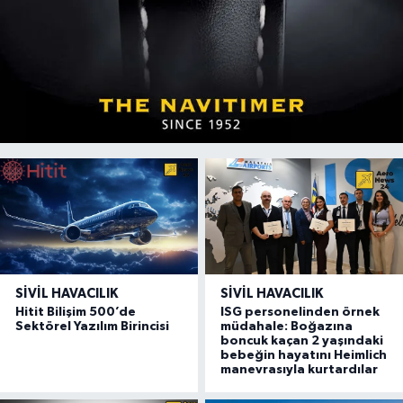
SIVIL HAVACILIK
SIVIL HAVACILIK
Hitit Bilişim 500’de
ISG personelinden örnek
Sektörel Yazılım Birincisi
müdahale: Boğazına
boncuk kaçan 2 yaşındaki
bebeğin hayatını Heimlich
manevrasıyla kurtardılar