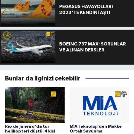
PEGASUS HAVAYOLLARI
2023'TE KENDİNİ AŞTI
BOEING 737 MAX: SORUNLAR
VE ALINAN DERSLER
Bunlar da ilginizi çekebilir
Rio de Janeiro'da tur
MİA Teknoloji’den Mekke
helikopteri düştü: 4 kişi
Ortak Savunma