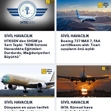
SIVIL HAVACILIK
SIVIL HAVACILIK
HTKSEN’den SHGM’ye
Boeing 737 MAX 7, FAA
Sert Tepki: “KDM Sistemi
sertifikasını aldı: Ticari
Havacılıkta Eğitimleri
uçuşların önü açıldı
Durdurdu, Mağduriyetleri
Büyüttü”
SIVIL HAVACILIK
SIVIL HAVACILIK
Dünyanın en uzun tarifeli
IATA: Küresel hava