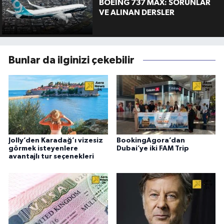
BOEING 737 MAX: SORUNLAR
VE ALINAN DERSLER
Bunlar da ilginizi çekebilir
Jolly’den Karadağ’ı vizesiz
BookingAgora’dan
görmek isteyenlere
Dubai’ye iki FAM Trip
avantajlı tur seçenekleri