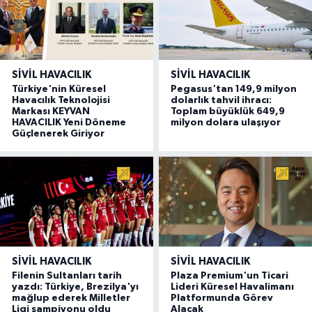
SIVIL HAVACILIK
SIVIL HAVACILIK
Türkiye'nin Küresel
Pegasus'tan 149,9 milyon
Havacılık Teknolojisi
dolarlık tahvil ihracı:
Markası KEYVAN
Toplam büyüklük 649,9
HAVACILIK Yeni Döneme
milyon dolara ulaşıyor
Güçlenerek Giriyor
SIVIL HAVACILIK
SIVIL HAVACILIK
Filenin Sultanları tarih
Plaza Premium'un Ticari
yazdı: Türkiye, Brezilya'yı
Lideri Küresel Havalimanı
mağlup ederek Milletler
Platformunda Görev
Ligi şampiyonu oldu
Alacak