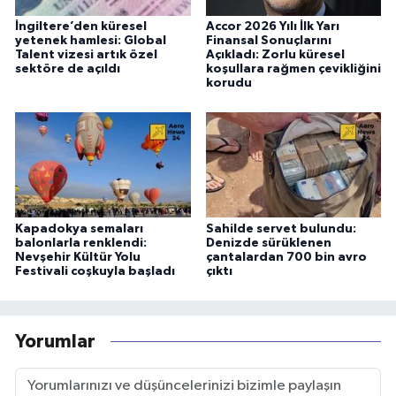
İngiltere’den küresel
Accor 2026 Yılı İlk Yarı
yetenek hamlesi: Global
Finansal Sonuçlarını
Talent vizesi artık özel
Açıkladı: Zorlu küresel
sektöre de açıldı
koşullara rağmen çevikliğini
korudu
Kapadokya semaları
Sahilde servet bulundu:
balonlarla renklendi:
Denizde sürüklenen
Nevşehir Kültür Yolu
çantalardan 700 bin avro
Festivali coşkuyla başladı
çıktı
Yorumlar