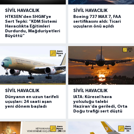
SIVIL HAVACILIK
SIVIL HAVACILIK
HTKSEN’den SHGM’ye
Boeing 737 MAX 7, FAA
Sert Tepki: “KDM Sistemi
sertifikasını aldı: Ticari
Havacılıkta Eğitimleri
uçuşların önü açıldı
Durdurdu, Mağduriyetleri
Büyüttü”
SIVIL HAVACILIK
SIVIL HAVACILIK
Dünyanın en uzun tarifeli
IATA: Küresel hava
uçuşları: 24 saati aşan
yolculuğu talebi
yeni dönem başladı
Haziran'da geriledi, Orta
Doğu trafiği sert düştü