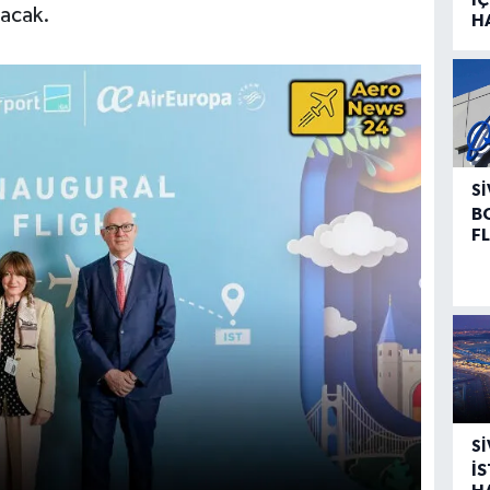
nacak.
H
SI
B
F
SI
İ