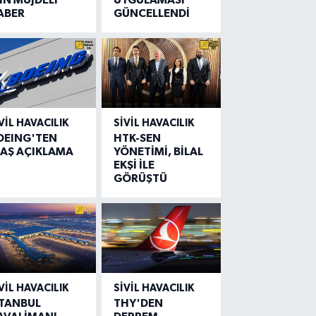
ABER
GÜNCELLENDİ
VIL HAVACILIK
SIVIL HAVACILIK
OEING'TEN
HTK-SEN
LAŞ AÇIKLAMA
YÖNETİMİ, BİLAL
EKŞİ İLE
GÖRÜŞTÜ
VIL HAVACILIK
SIVIL HAVACILIK
STANBUL
THY'DEN