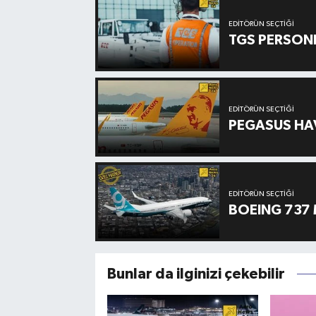
EDITÖRÜN SEÇTIĞI
TGS PERSON
EDITÖRÜN SEÇTIĞI
PEGASUS HAV
EDITÖRÜN SEÇTIĞI
BOEING 737 
Bunlar da ilginizi çekebilir