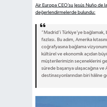
Air Europa CEO’su Jesús Nuño de la R
değerlendirmelerde bulundu:
“Madrid’i Türkiye’ye bağlamak, b
fazlası. Bu adım, Amerika kıtasın
coğrafyasına bağlama vizyonumuzu
kültürel ve ekonomik açıdan büy
müşterilerimizin seçeneklerini g
sürede başarıya ulaşacağına ve 
destinasyonlarından biri hâline 