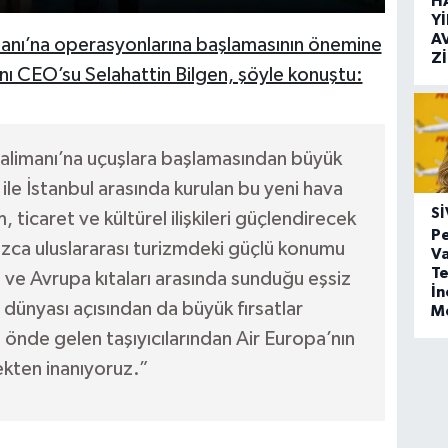
H
Y
A
manı’na operasyonlarına başlamasının önemine
Z
nı CEO’su Selahattin Bilgen, şöyle konuştu:
valimanı’na uçuşlara başlamasından büyük
e İstanbul arasında kurulan bu yeni hava
SI
, ticaret ve kültürel ilişkileri güçlendirecek
Pe
nızca uluslararası turizmdeki güçlü konumu
Va
Te
 ve Avrupa kıtaları arasında sunduğu eşsiz
İ
 dünyası açısından da büyük fırsatlar
M
 önde gelen taşıyıcılarından Air Europa’nın
ekten inanıyoruz.”