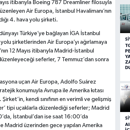
ayıs itibarıyla Boeing 787 Dreamliner filosuyla
er düzenleyen Air Europa, İstanbul Havalimanı’nın
ğı 4. hava yolu şirketi.
 dünyayı Türkiye’ye bağlayan İGA İstanbul
SI
yolu şirketlerinden Air Europa’yı ağırlamaya
T
’nın 12 Mayıs itibarıyla Madrid-İstanbul
P
Y
ı düzenleyeceği seferler, 7 Temmuz’dan sonra
Z
D
nasyona uçan Air Europa, Adolfo Suárez
atejik konumuyla Avrupa ile Amerika kıtası
Şirket’in, kendi sınıfının en verimli ve gelişmiş
’ tipi uçaklarla düzenlediği seferler; Madrid
’da, İstanbul’dan ise saat 16:00’da
SI
A
nde Madrid üzerinden gece yapılan Amerika
İÇ