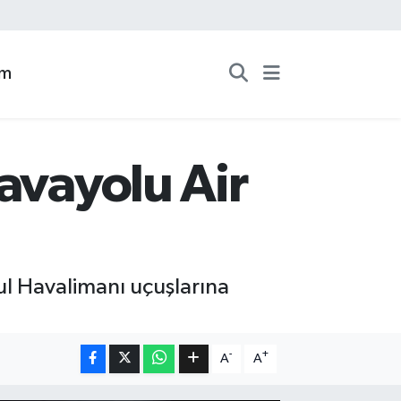
zm
avayolu Air
ul Havalimanı uçuşlarına
-
+
A
A