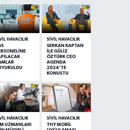
VIL HAVACILIK
SIVIL HAVACILIK
GS
SERKAN KAPTAN
ERSONELİNE
İLE GÜLİZ
APILACAK
ÖZTÜRK CEO
AMLAR
AGENDA
UYURULDU
2024'TE
KONUŞTU
VIL HAVACILIK
SIVIL HAVACILIK
IM UZMANLARI
THY MOBİL
İN MÜJDELİ
UYGULAMASI