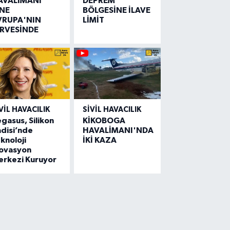
AVALİMANI
DEPREM
İNE
BÖLGESİNE İLAVE
VRUPA'NIN
LİMİT
İRVESİNDE
VIL HAVACILIK
SIVIL HAVACILIK
gasus, Silikon
KİKOBOGA
disi’nde
HAVALİMANI'NDA
knoloji
İKİ KAZA
novasyon
erkezi Kuruyor