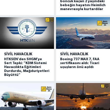
boncuk kaçan 2 yaşındaki
bebeğin hayatını Heimlich
manevrasıyla kurtardılar
SIVIL HAVACILIK
SIVIL HAVACILIK
HTKSEN’den SHGM’ye
Boeing 737 MAX 7, FAA
Sert Tepki: “KDM Sistemi
sertifikasını aldı: Ticari
Havacılıkta Eğitimleri
uçuşların önü açıldı
Durdurdu, Mağduriyetleri
Büyüttü”