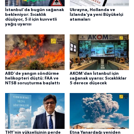
İstanbul'da bugün sağanak
Ukrayna, Hollanda ve
bekleniyor: Sıcaklık
İzlanda'ya yeni Büyükelçi
düşüyor, 5 il için kuvvetli
atamaları
yağış uyarısı
ABD'de yangın söndürme
AKOM'dan İstanbul için
helikopteri düştü: FAA ve
sağanak uyarısı: Sıcaklıklar
NTSB soruşturma başlattı
5 derece düşecek
THY'nin yükselişinin perde
Etna Yanardağı yeniden