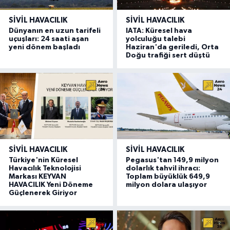
SIVIL HAVACILIK
SIVIL HAVACILIK
Dünyanın en uzun tarifeli
IATA: Küresel hava
uçuşları: 24 saati aşan
yolculuğu talebi
yeni dönem başladı
Haziran'da geriledi, Orta
Doğu trafiği sert düştü
SIVIL HAVACILIK
SIVIL HAVACILIK
Türkiye'nin Küresel
Pegasus'tan 149,9 milyon
Havacılık Teknolojisi
dolarlık tahvil ihracı:
Markası KEYVAN
Toplam büyüklük 649,9
HAVACILIK Yeni Döneme
milyon dolara ulaşıyor
Güçlenerek Giriyor