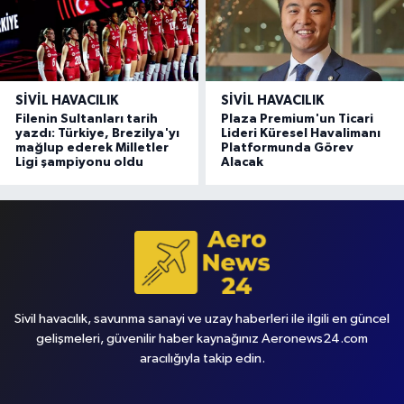
SIVIL HAVACILIK
SIVIL HAVACILIK
Filenin Sultanları tarih
Plaza Premium'un Ticari
yazdı: Türkiye, Brezilya'yı
Lideri Küresel Havalimanı
mağlup ederek Milletler
Platformunda Görev
Ligi şampiyonu oldu
Alacak
Sivil havacılık, savunma sanayi ve uzay haberleri ile ilgili en güncel
gelişmeleri, güvenilir haber kaynağınız Aeronews24.com
aracılığıyla takip edin.