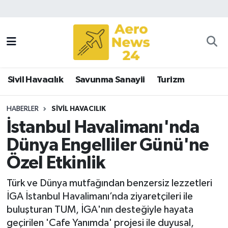
Sivil Havacılık
Savunma Sanayii
Sivil Havacılık
Savunma Sanayii
Turizm
Turizm
HABERLER
SIVIL HAVACILIK
İstanbul Havalimanı'nda
Dünya Engelliler Günü'ne
Özel Etkinlik
Türk ve Dünya mutfağından benzersiz lezzetleri
İGA İstanbul Havalimanı’nda ziyaretçileri ile
buluşturan TUM, İGA'nın desteğiyle hayata
geçirilen 'Cafe Yanımda' projesi ile duyusal,