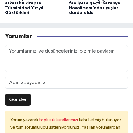
arkası bu kitapta:
faaliyete geçti: Katanya
"Yirmibirinci Yüzyıl
Havalimanı'nda uçuşlar
Göktürkleri"
durduruldu
Yorumlar
Gönder
Yorum yazarak
topluluk kurallarımızı
kabul etmiş bulunuyor
ve tüm sorumluluğu üstleniyorsunuz. Yazılan yorumlardan