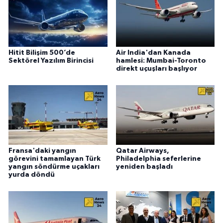
Hitit Bilişim 500’de
Air India'dan Kanada
Sektörel Yazılım Birincisi
hamlesi: Mumbai-Toronto
direkt uçuşları başlıyor
Fransa'daki yangın
Qatar Airways,
görevini tamamlayan Türk
Philadelphia seferlerine
yangın söndürme uçakları
yeniden başladı
yurda döndü