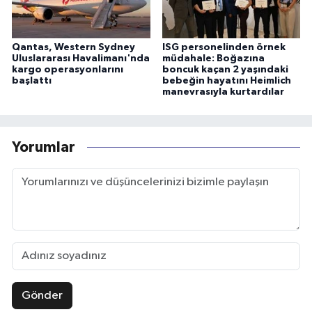
Qantas, Western Sydney
ISG personelinden örnek
Uluslararası Havalimanı'nda
müdahale: Boğazına
kargo operasyonlarını
boncuk kaçan 2 yaşındaki
başlattı
bebeğin hayatını Heimlich
manevrasıyla kurtardılar
Yorumlar
Gönder