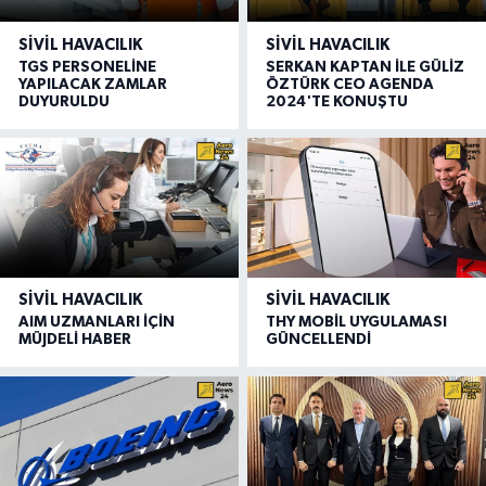
SIVIL HAVACILIK
SIVIL HAVACILIK
TGS PERSONELİNE
SERKAN KAPTAN İLE GÜLİZ
YAPILACAK ZAMLAR
ÖZTÜRK CEO AGENDA
DUYURULDU
2024'TE KONUŞTU
SIVIL HAVACILIK
SIVIL HAVACILIK
AIM UZMANLARI İÇİN
THY MOBİL UYGULAMASI
MÜJDELİ HABER
GÜNCELLENDİ