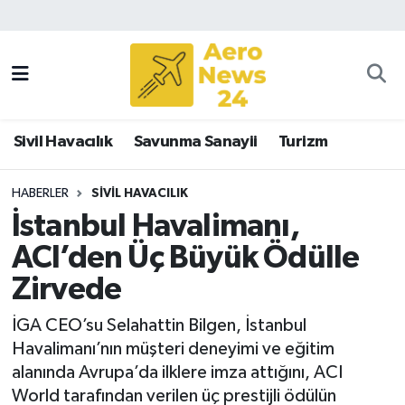
Sivil Havacılık
Savunma Sanayii
Sivil Havacılık
Savunma Sanayii
Turizm
Turizm
HABERLER
SIVIL HAVACILIK
İstanbul Havalimanı,
ACI’den Üç Büyük Ödülle
Zirvede
İGA CEO’su Selahattin Bilgen, İstanbul
Havalimanı’nın müşteri deneyimi ve eğitim
alanında Avrupa’da ilklere imza attığını, ACI
World tarafından verilen üç prestijli ödülün