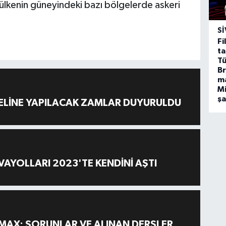
 ülkenin güneyindeki bazı bölgelerde askeri
SI
Fi
ta
Tü
Br
m
Mi
ş
ELİNE YAPILACAK ZAMLAR DUYURULDU
AYOLLARI 2023'TE KENDİNİ AŞTI
MAX: SORUNLAR VE ALINAN DERSLER