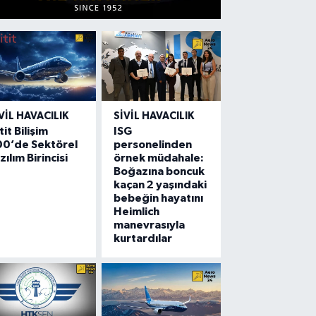
VIL HAVACILIK
SIVIL HAVACILIK
tit Bilişim
ISG
00’de Sektörel
personelinden
zılım Birincisi
örnek müdahale:
Boğazına boncuk
kaçan 2 yaşındaki
bebeğin hayatını
Heimlich
manevrasıyla
kurtardılar