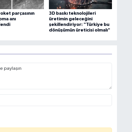
oket parçasının
3D baskı teknolojileri
pma anı
üretimin geleceğini
lendi
şekillendiriyor: "Türkiye bu
dönüşümün üreticisi olmalı"