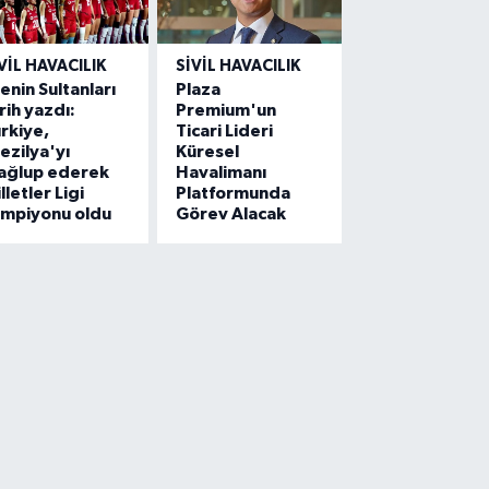
VIL HAVACILIK
SIVIL HAVACILIK
lenin Sultanları
Plaza
rih yazdı:
Premium'un
rkiye,
Ticari Lideri
ezilya'yı
Küresel
ağlup ederek
Havalimanı
lletler Ligi
Platformunda
ampiyonu oldu
Görev Alacak