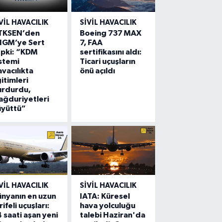
VIL HAVACILIK
SIVIL HAVACILIK
TKSEN’den
Boeing 737 MAX
HGM’ye Sert
7, FAA
epki: “KDM
sertifikasını aldı:
stemi
Ticari uçuşların
vacılıkta
önü açıldı
itimleri
urdurdu,
ğduriyetleri
üyüttü”
VIL HAVACILIK
SIVIL HAVACILIK
nyanın en uzun
IATA: Küresel
rifeli uçuşları:
hava yolculuğu
 saati aşan yeni
talebi Haziran'da