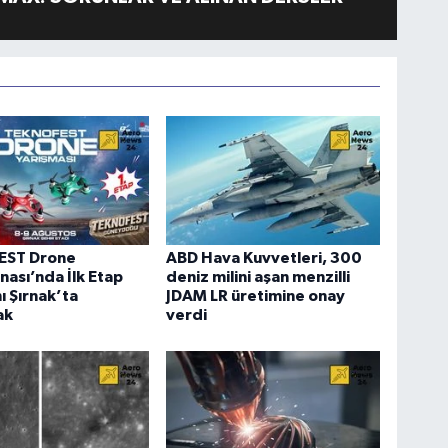
EST Drone
ABD Hava Kuvvetleri, 300
ası’nda İlk Etap
deniz milini aşan menzilli
 Şırnak’ta
JDAM LR üretimine onay
ak
verdi