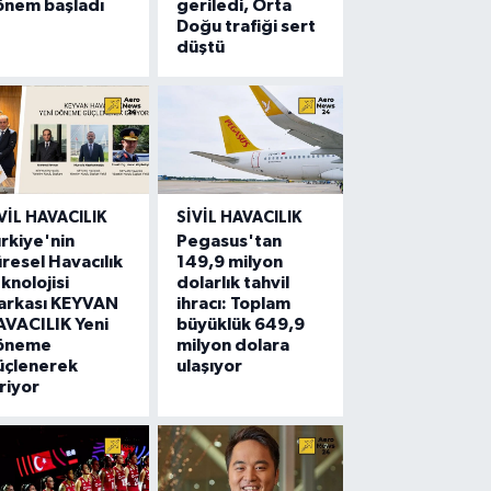
önem başladı
geriledi, Orta
Doğu trafiği sert
düştü
VIL HAVACILIK
SIVIL HAVACILIK
rkiye'nin
Pegasus'tan
resel Havacılık
149,9 milyon
knolojisi
dolarlık tahvil
arkası KEYVAN
ihracı: Toplam
VACILIK Yeni
büyüklük 649,9
öneme
milyon dolara
üçlenerek
ulaşıyor
riyor