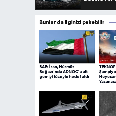
Bunlar da ilginizi çekebilir
BAE: İran, Hürmüz
TEKNOF
Boğazı'nda ADNOC'a ait
Şampiyon
gemiyi füzeyle hedef aldı
Heyecanı
Yaşanac