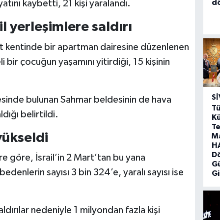
d
tını kaybetti, 21 kişi yaralandı.
l yerleşimlere saldırı
t kentinde bir apartman dairesine düzenlenen
i bir çocuğun yaşamını yitirdiği, 15 kişinin
SI
sinde bulunan Sahmar beldesinin de hava
Tü
dığı belirtildi.
Kü
Te
yükseldi
M
HA
D
ere göre, İsrail’in 2 Mart’tan bu yana
G
edenlerin sayısı 3 bin 324’e, yaralı sayısı ise
Gi
ldırılar nedeniyle 1 milyondan fazla kişi