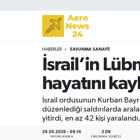
Sivil Havacılık
Savunma Sanayii
HABERLER
SAVUNMA SANAYII
Turizm
İsrail’in Lüb
hayatını kay
İsrail ordusunun Kurban Bayr
düzenlediği saldırılarda aral
yitirdi, en az 42 kişi yaralandı
29.05.2026 - 09:16
2 DK
YAYINLANMA
OKUNMA SÜRESI