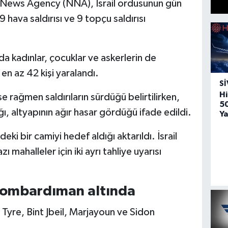
l News Agency (NNA), İsrail ordusunun gün
 hava saldırısı ve 9 topçu saldırısı
da kadınlar, çocuklar ve askerlerin de
en az 42 kişi yaralandı.
SI
Hi
 rağmen saldırıların sürdüğü belirtilirken,
5
ığı, altyapının ağır hasar gördüğü ifade edildi.
Ya
eki bir camiyi hedef aldığı aktarıldı. İsrail
 mahalleler için iki ayrı tahliye uyarısı
ombardıman altında
 Tyre, Bint Jbeil, Marjayoun ve Sidon