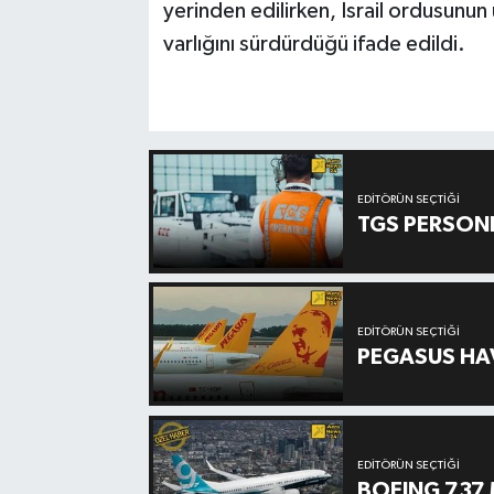
yerinden edilirken, İsrail ordusunun
varlığını sürdürdüğü ifade edildi.
EDITÖRÜN SEÇTIĞI
TGS PERSON
EDITÖRÜN SEÇTIĞI
PEGASUS HAV
EDITÖRÜN SEÇTIĞI
BOEING 737 