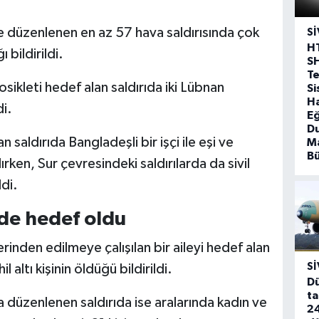
 düzenlenen en az 57 hava saldırısında çok
SI
H
 bildirildi.
S
T
ikleti hedef alan saldırıda iki Lübnan
Si
Ha
di.
Eğ
D
 saldırıda Bangladeşli bir işçi ile eşi ve
Ma
B
lırken, Sur çevresindeki saldırılarda da sivil
di.
 de hedef oldu
inden edilmeye çalışılan bir aileyi hedef alan
SI
 altı kişinin öldüğü bildirildi.
Dü
ta
a düzenlenen saldırıda ise aralarında kadın ve
24