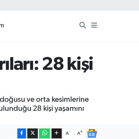
zm
ıları: 28 kişi
doğusu ve orta kesimlerine
bulunduğu 28 kişi yaşamını
-
+
A
A