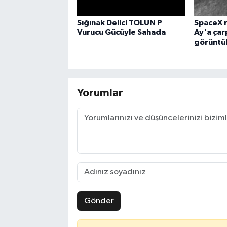
Sığınak Delici TOLUN P
SpaceX r
Vurucu Gücüyle Sahada
Ay'a çar
görüntü
Yorumlar
Gönder