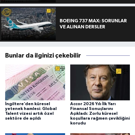
BOEING 737 MAX: SORUNLAR
VE ALINAN DERSLER
Bunlar da ilginizi çekebilir
İngiltere’den küresel
Accor 2026 Yılı İlk Yarı
yetenek hamlesi: Global
Finansal Sonuçlarını
Talent vizesi artık özel
Açıkladı: Zorlu küresel
sektöre de açıldı
koşullara rağmen çevikliğini
korudu