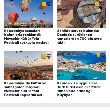
Kapadokya semaları
Sahilde servet bulundu:
balonlarla renklendi:
Denizde sürüklenen
Nevşehir Kültür Yolu
çantalardan 700 bin avro
Festivali coşkuyla başladı
çıktı
Kapadokya'da kültür ve
Kapıda vize uygulaması
sanat şöleni başladı:
Türk turist akınını artırdı:
Nevşehir Kültür Yolu
Yunan adalarına ilgi
Festivali kapılarını açtı
büyüyor