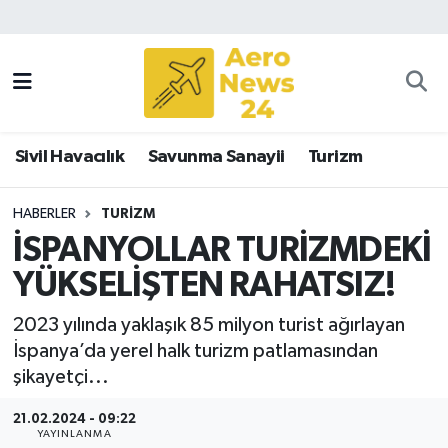
Sivil Havacılık
Savunma Sanayii
Sivil Havacılık
Savunma Sanayii
Turizm
Turizm
HABERLER
TURIZM
İSPANYOLLAR TURİZMDEKİ
YÜKSELİŞTEN RAHATSIZ!
2023 yılında yaklaşık 85 milyon turist ağırlayan
İspanya’da yerel halk turizm patlamasından
şikayetçi...
21.02.2024 - 09:22
YAYINLANMA