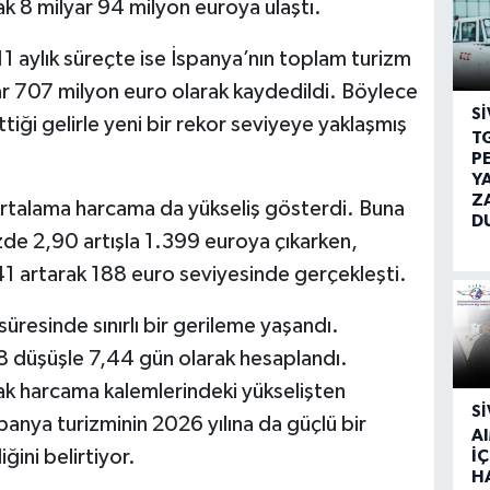
k 8 milyar 94 milyon euroya ulaştı.
 aylık süreçte ise İspanya’nın toplam turizm
yar 707 milyon euro olarak kaydedildi. Böylece
SI
tiği gelirle yeni bir rekor seviyeye yaklaşmış
T
P
Y
Z
 ortalama harcama da yükseliş gösterdi. Buna
D
zde 2,90 artışla 1.399 euroya çıkarken,
1 artarak 188 euro seviyesinde gerçekleşti.
süresinde sınırlı bir gerileme yaşandı.
 düşüşle 7,44 gün olarak hesaplandı.
larak harcama kalemlerindeki yükselişten
SI
panya turizminin 2026 yılına da güçlü bir
A
ğini belirtiyor.
İÇ
H