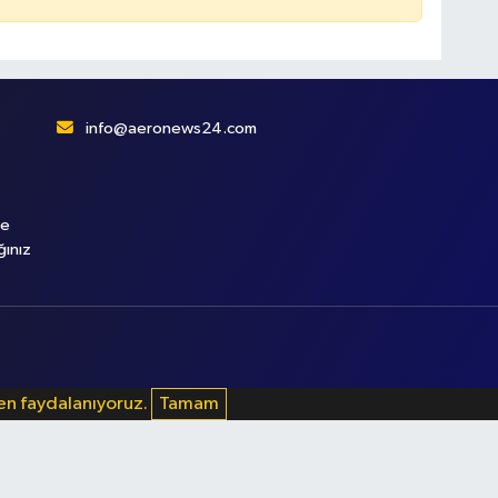
info@aeronews24.com
le
ğınız
den faydalanıyoruz.
Tamam