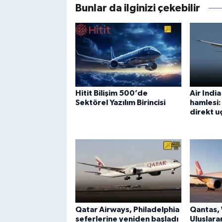
Bunlar da ilginizi çekebilir
Hitit Bilişim 500’de
Air Indi
Sektörel Yazılım Birincisi
hamlesi
direkt uç
Qatar Airways, Philadelphia
Qantas,
seferlerine yeniden başladı
Uluslara