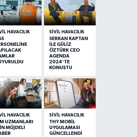
VIL HAVACILIK
SIVIL HAVACILIK
GS
SERKAN KAPTAN
ERSONELİNE
İLE GÜLİZ
APILACAK
ÖZTÜRK CEO
AMLAR
AGENDA
UYURULDU
2024'TE
KONUŞTU
VIL HAVACILIK
SIVIL HAVACILIK
IM UZMANLARI
THY MOBİL
İN MÜJDELİ
UYGULAMASI
ABER
GÜNCELLENDİ