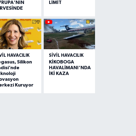
VRUPA'NIN
LİMİT
İRVESİNDE
VIL HAVACILIK
SIVIL HAVACILIK
gasus, Silikon
KİKOBOGA
disi’nde
HAVALİMANI'NDA
knoloji
İKİ KAZA
novasyon
erkezi Kuruyor