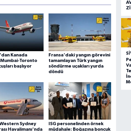
A
Z
SI
a'dan Kanada
Fransa'daki yangın görevini
Pe
: Mumbai-Toronto
tamamlayan Türk yangın
Va
uşları başlıyor
söndürme uçakları yurda
Te
döndü
İ
M
 Western Sydney
ISG personelinden örnek
rası Havalimanı'nda
müdahale: Boğazına boncuk