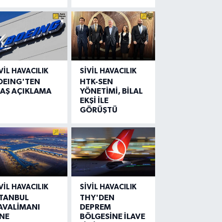
VIL HAVACILIK
SIVIL HAVACILIK
OEING'TEN
HTK-SEN
LAŞ AÇIKLAMA
YÖNETİMİ, BİLAL
EKŞİ İLE
GÖRÜŞTÜ
VIL HAVACILIK
SIVIL HAVACILIK
STANBUL
THY'DEN
AVALİMANI
DEPREM
İNE
BÖLGESİNE İLAVE