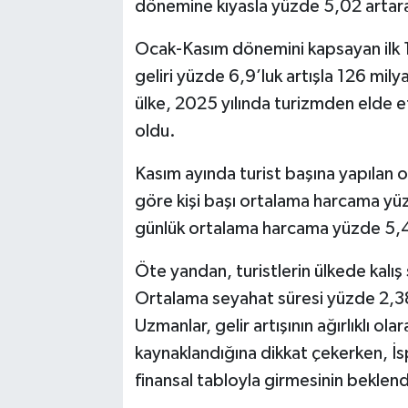
dönemine kıyasla yüzde 5,02 artara
Ocak-Kasım dönemini kapsayan ilk 11
geliri yüzde 6,9’luk artışla 126 mil
ülke, 2025 yılında turizmden elde et
oldu.
Kasım ayında turist başına yapılan
göre kişi başı ortalama harcama yü
günlük ortalama harcama yüzde 5,4
Öte yandan, turistlerin ülkede kalış 
Ortalama seyahat süresi yüzde 2,38
Uzmanlar, gelir artışının ağırlıklı o
kaynaklandığına dikkat çekerken, İs
finansal tabloyla girmesinin beklendi