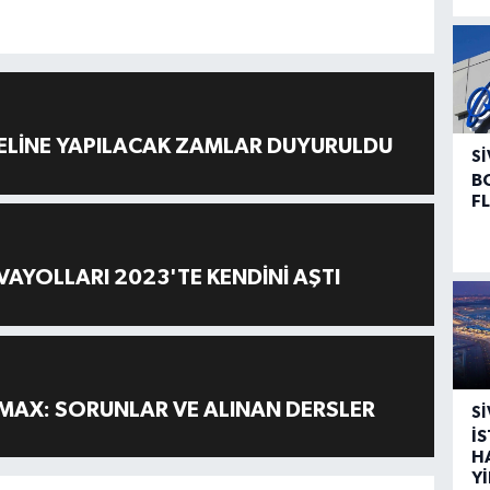
ELİNE YAPILACAK ZAMLAR DUYURULDU
SI
B
F
AYOLLARI 2023'TE KENDİNİ AŞTI
MAX: SORUNLAR VE ALINAN DERSLER
SI
İ
H
Y