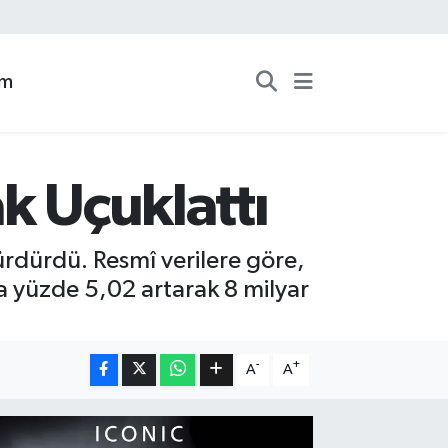
zm
k Uçuklattı
sürdürdü. Resmî verilere göre,
la yüzde 5,02 artarak 8 milyar
-
+
A
A