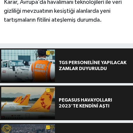
Karar, Avrupa’da havalimanı teknolojileri ile veri
gizliliği mevzuatının kesiştiği alanlarda yeni
tartışmaların fitilini ateşlemiş durumda.
TGS PERSONELİNE YAPILACAK
ZAMLAR DUYURULDU
PEGASUS HAVAYOLLARI
2023'TE KENDİNİ AŞTI