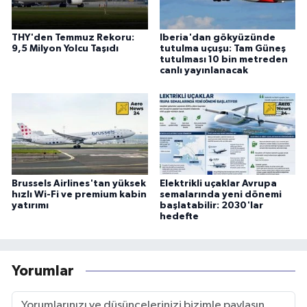
THY'den Temmuz Rekoru:
Iberia'dan gökyüzünde
9,5 Milyon Yolcu Taşıdı
tutulma uçuşu: Tam Güneş
tutulması 10 bin metreden
canlı yayınlanacak
Brussels Airlines'tan yüksek
Elektrikli uçaklar Avrupa
hızlı Wi-Fi ve premium kabin
semalarında yeni dönemi
yatırımı
başlatabilir: 2030'lar
hedefte
Yorumlar