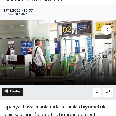
27.11.2025 - 10:37
YAYINLANMA
Paylaş
-
+
A
A
İspanya, havalimanlarında kullanılan biyometrik
biniş kapılarını (biometric boarding gates)