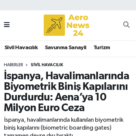
Sivil Havacılık
Savunma Sanayii
Sivil Havacılık
Savunma Sanayii
Turizm
Turizm
HABERLER
SIVIL HAVACILIK
İspanya, Havalimanlarında
Biyometrik Biniş Kapılarını
Durdurdu: Aena’ya 10
Milyon Euro Ceza
İspanya, havalimanlarında kullanılan biyometrik
biniş kapılarını (biometric boarding gates)
tamamen devre dışı bıraktı.